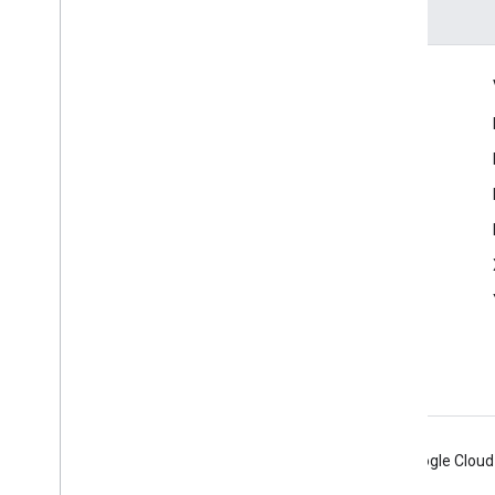
Engagieren
Google Developer Program
Google Developer Groups
Google Developer Experts
Accelerators
Google Cloud & NVIDIA
Android
Chrome
Firebase
Google Cloud