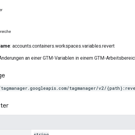
er
reiche
 Name
: accounts.containers.workspaces.variables.revert
Änderungen an einer GTM-Variablen in einem GTM-Arbeitsbereic
ge
/tagmanager.googleapis.com/tagmanager/v2/{path}:rev
ter
string