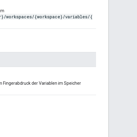
orm
r}/workspaces/{workspace}/variables/{
 Fingerabdruck der Variablen im Speicher