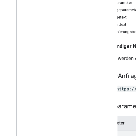
Clientbibliotheken
Pfadparameter
Nutzungsbedingungen
Abfrageparamet
Anfragetext
Referenzen
Antworttext
APIs
Autorisierungsbe
REST-Ressourcen
Vollständiger
accounts
Hiermit werden 
accounts
.
containers
accounts
.
containers
.
destinations
accounts
.
containers
.
environments
HTTP-Anfra
accounts
.
containers
.
version
_
headers
accounts
.
containers
.
versions
POST https:/
accounts
.
containers
.
workspaces
accounts
.
containers
.
workspaces
.
built
_
Pfadparame
in
_
variables
accounts
.
containers
.
workspaces
.
clients
Parameter
accounts
.
containers
.
workspaces
.
folders
path