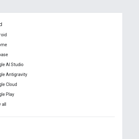
d
roid
ome
base
le AI Studio
le Antigravity
le Cloud
le Play
 all