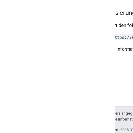
Autorisieru
Erfordert den f
https://
Weitere Informat
Sofern nicht anders angege
lizenziert. Weitere Informa
Zuletzt aktualisiert: 2025-0