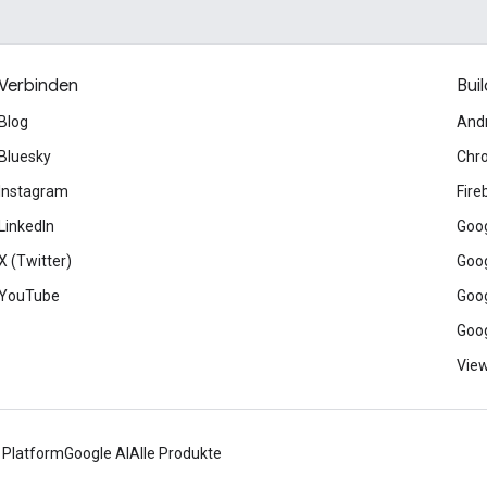
Verbinden
Buil
Blog
And
Bluesky
Chr
Instagram
Fire
LinkedIn
Goog
X (Twitter)
Goog
YouTube
Goog
Goog
View
 Platform
Google AI
Alle Produkte