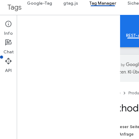
Google-Tag
gtag.js
Tag Manager
Siche
Tags
Google Tag Manager
Info
Info
Web
Mobil
Server
Vorlagen
REST-
Chat
API
übersetzen. KI-Üb
Leitfäden
Übersicht
Startseite
Produ
Entwicklerleitfaden
Autorisierung
Method:
Leistungstipps
Standardabfrageparameter
Fehlerantworten
Auf dieser Seit
Limits und Kontingente
HTTP-Anfrage