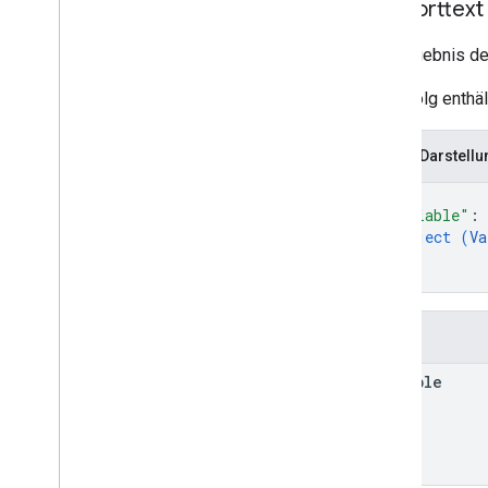
Antworttext
Typen
Das Ergebnis de
Bedingung
Bei Erfolg enthä
Container
Version
Header
Entität
Merge
Conflict
JSON-Darstellu
Parameter
{
Sync
Status
"variable"
: 
object (
Va
}
}
Felder
variable