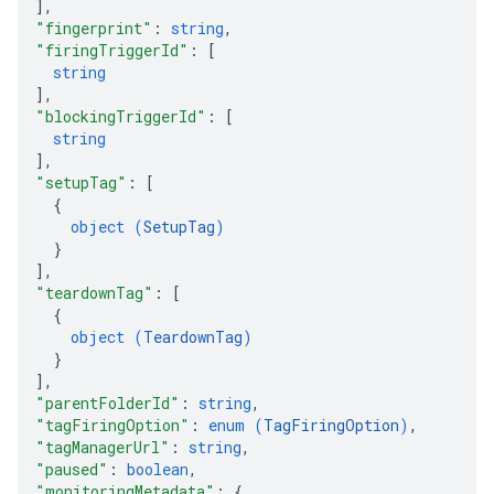
]
,
"fingerprint"
: 
string
,
"firingTriggerId"
: 
[
string
]
,
"blockingTriggerId"
: 
[
string
]
,
"setupTag"
: 
[
{
object (
SetupTag
)
}
]
,
"teardownTag"
: 
[
{
object (
TeardownTag
)
}
]
,
"parentFolderId"
: 
string
,
"tagFiringOption"
: 
enum (
TagFiringOption
)
,
"tagManagerUrl"
: 
string
,
"paused"
: 
boolean
,
"monitoringMetadata"
: 
{