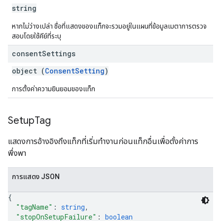
string
หากไม่ว่างเปล่า ชื่อที่แสดงของแท็กจะรวมอยู่ในแผนที่ข้อมูลเมตาการตรวจ
สอบโดยใช้คีย์ที่ระบุ
consent
Settings
object (
ConsentSetting
)
การตั้งค่าความยินยอมของแท็ก
Setup
Tag
แสดงการอ้างอิงถึงแท็กที่เริ่มทํางานก่อนแท็กอื่นเพื่อตั้งค่าการ
พึ่งพา
การแสดง JSON
{
"tagName"
: 
string
,
"stopOnSetupFailure"
: 
boolean