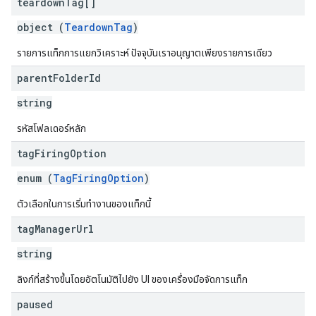
teardown
Tag[]
object (
TeardownTag
)
รายการแท็กการแยกวิเคราะห์ ปัจจุบันเราอนุญาตเพียงรายการเดียว
parent
Folder
Id
string
รหัสโฟลเดอร์หลัก
tag
Firing
Option
enum (
TagFiringOption
)
ตัวเลือกในการเริ่มทํางานของแท็กนี้
tag
Manager
Url
string
ลิงก์ที่สร้างขึ้นโดยอัตโนมัติไปยัง UI ของเครื่องมือจัดการแท็ก
paused