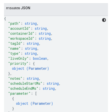
ations
การแสดง JSON
{
"path"
: 
string
,
"accountId"
: 
string
,
"containerId"
: 
string
,
"workspaceId"
: 
string
,
"tagId"
: 
string
,
"name"
: 
string
,
"type"
: 
string
,
"liveOnly"
: 
boolean
,
"priority"
: 
{
object (
Parameter
)
}
,
"notes"
: 
string
,
"scheduleStartMs"
: 
string
,
"scheduleEndMs"
: 
string
,
"parameter"
: 
[
{
object (
Parameter
)
}