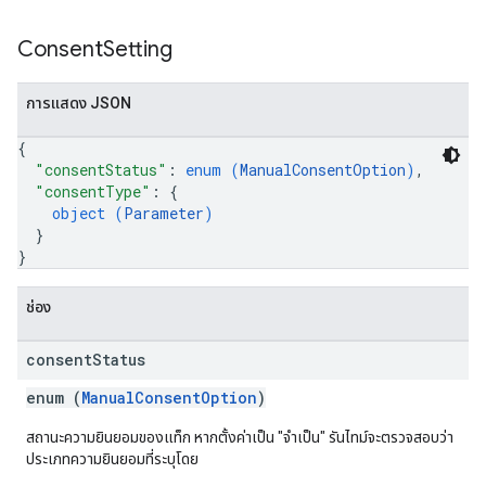
Consent
Setting
การแสดง JSON
{
"consentStatus"
: 
enum (
ManualConsentOption
)
,
"consentType"
: 
{
object (
Parameter
)
}
}
ช่อง
consent
Status
enum (
ManualConsentOption
)
สถานะความยินยอมของแท็ก หากตั้งค่าเป็น "จำเป็น" รันไทม์จะตรวจสอบว่า
ประเภทความยินยอมที่ระบุโดย