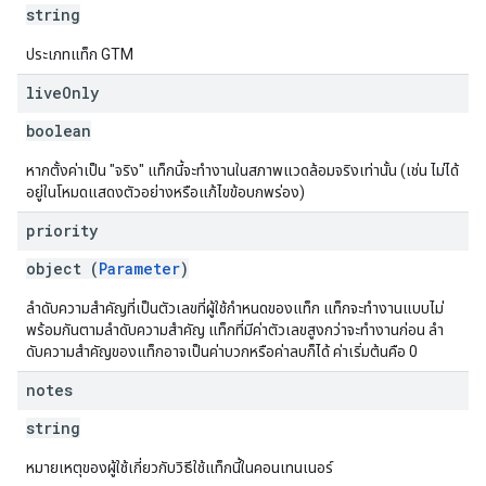
string
ประเภทแท็ก GTM
live
Only
boolean
หากตั้งค่าเป็น "จริง" แท็กนี้จะทํางานในสภาพแวดล้อมจริงเท่านั้น (เช่น ไม่ได้
อยู่ในโหมดแสดงตัวอย่างหรือแก้ไขข้อบกพร่อง)
priority
object (
Parameter
)
ลําดับความสําคัญที่เป็นตัวเลขที่ผู้ใช้กําหนดของแท็ก แท็กจะทํางานแบบไม่
พร้อมกันตามลําดับความสําคัญ แท็กที่มีค่าตัวเลขสูงกว่าจะทํางานก่อน ลํา
ดับความสําคัญของแท็กอาจเป็นค่าบวกหรือค่าลบก็ได้ ค่าเริ่มต้นคือ 0
notes
string
หมายเหตุของผู้ใช้เกี่ยวกับวิธีใช้แท็กนี้ในคอนเทนเนอร์