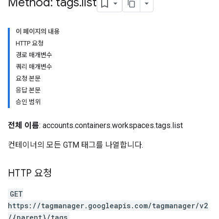
Method: tags
.
list
이 페이지의 내용
HTTP 요청
경로 매개변수
쿼리 매개변수
riables
요청 본문
응답 본문
승인 범위
ig
전체 이름
: accounts.containers.workspaces.tags.list
컨테이너의 모든 GTM 태그를 나열합니다.
HTTP 요청
GET
https://tagmanager.googleapis.com/tagmanager/v2
/{parent}/tags