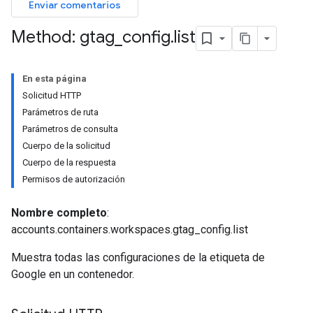
Enviar comentarios
Method: gtag
_
config
.
list
En esta página
Solicitud HTTP
riables
Parámetros de ruta
Parámetros de consulta
Cuerpo de la solicitud
ig
Cuerpo de la respuesta
Permisos de autorización
Nombre completo
:
accounts.containers.workspaces.gtag_config.list
Muestra todas las configuraciones de la etiqueta de
Google en un contenedor.
ations