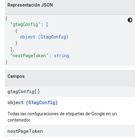
Representación JSON
{
"gtagConfig"
: 
[
{
object (
GtagConfig
)
}
]
,
"nextPageToken"
: 
string
}
Campos
gtag
Config[]
object (
GtagConfig
)
Todas las configuraciones de etiquetas de Google en un
contenedor
next
Page
Token