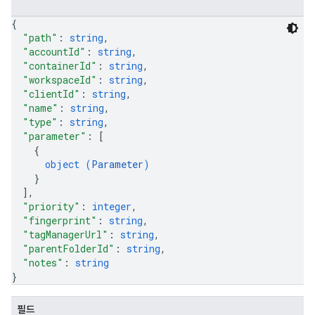
ations
{
"path"
: 
string
,
"accountId"
: 
string
,
"containerId"
: 
string
,
"workspaceId"
: 
string
,
"clientId"
: 
string
,
"name"
: 
string
,
"type"
: 
string
,
"parameter"
: 
[
{
object (
Parameter
)
}
]
,
"priority"
: 
integer
,
"fingerprint"
: 
string
,
"tagManagerUrl"
: 
string
,
"parentFolderId"
: 
string
,
"notes"
: 
string
}
필드