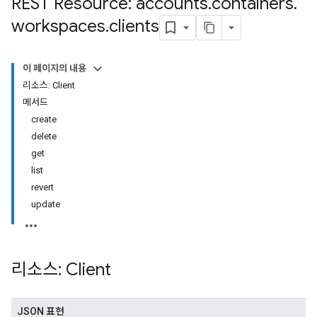
REST Resource: accounts
.
containers
.
workspaces
.
clients
이 페이지의 내용
리소스: Client
riables
메서드
create
delete
get
list
revert
update
리소스: Client
ig
JSON 표현