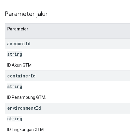
Parameter jalur
Parameter
account
Id
string
ID Akun GTM.
container
Id
string
ID Penampung GTM.
environment
Id
string
ID Lingkungan GTM.