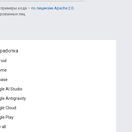
а примеры кода – по
лицензии Apache 2.0
.
ированных лиц.
работка
roid
ome
base
le AI Studio
le Antigravity
le Cloud
le Play
 all