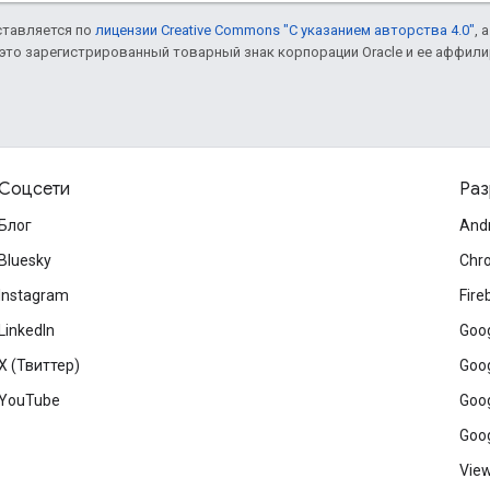
оставляется по
лицензии Creative Commons "С указанием авторства 4.0"
, 
– это зарегистрированный товарный знак корпорации Oracle и ее аффил
Соцсети
Раз
Блог
And
Bluesky
Chr
Instagram
Fire
LinkedIn
Goog
X (Твиттер)
Goog
YouTube
Goog
Goog
View