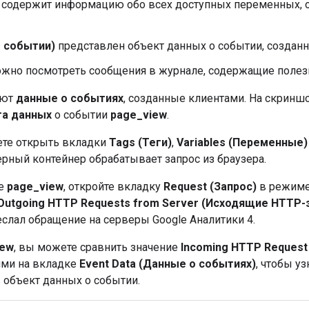
содержит информацию обо всех доступных переменных, о
о событии)
представлен объект данных о событии, создан
жно посмотреть сообщения в журнале, содержащие полез
яют
данные о событиях
, созданные клиентами. На скрин
та данных
о событии
page_view
.
ете открыть вкладки
Tags (Теги)
,
Variables (Переменные)
верный контейнер обрабатывает запрос из браузера.
ие
page_view
, откройте вкладку
Request (Запрос)
в режиме
Outgoing HTTP Requests from Server (Исходящие HTTP-
еслал обращение на серверы Google Аналитики 4.
iew
, вы можете сравнить значение
Incoming HTTP Request
ями на вкладке
Event Data (Данные о событиях)
, чтобы уз
 объект данных о событии.