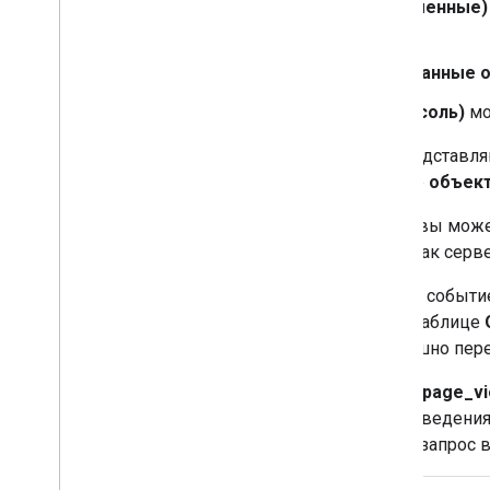
Вкладка
Variables (Переменные)
запросом.
На вкладке
Event Data (Данные 
На вкладке
Console (Консоль)
мо
Записи с отступом в списке представл
collect?v=2
привел к созданию
объек
Выбрав событие
1 page_view
, вы мож
событии)
, чтобы посмотреть, как сер
Выбрав запись
collect?v=2
или событ
Вы должны увидеть запись в таблице
означает, что ваш тег GA4 успешно пер
Кроме того, выбрав событие
1 page_v
вкладке
Request (Запрос)
со сведени
преобразовал входящий HTTP-запрос в