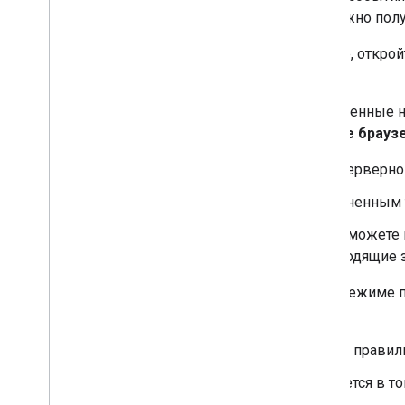
событиями. В этом режиме можно полу
Чтобы запустить предпросмотр, откро
Предварительный просмотр
.
Если вы не применяете расширенные н
запросы, исходящие из
того же брауз
Откройте предпросмотр серверног
Загрузите вкладку с измененным 
После активации тега вы можете
должны отображаться входящие 
Если вы не видите запросы в режиме 
следующие условия:
тег в браузере использует прави
страница с тегом загружается в т