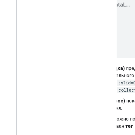
В разделе
Summary (Сводка)
пре
доступных для предварительного
Запросы, начинающиеся с
js?id=
Запросы, начинающиеся с
collec
На вкладке
Request (Запрос)
пока
том, какой клиент их принял.
На вкладке
Tags (Теги)
можно пос
контейнере был активирован
тег