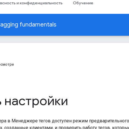
асность и конфиденциальность
Обучение
tagging fundamentals
осмотре
ь настройки
вера в Менеджере тегов доступен режим предварительного
, созданные клиентами, и проверить работу тегов, которы