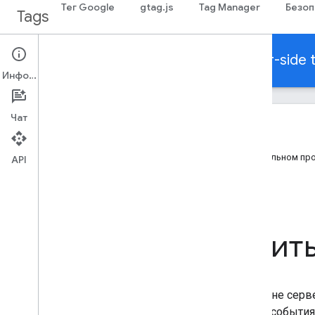
Тег Google
gtag.js
Tag Manager
Безоп
Tags
Tag Platform Learning Center
Server-side 
Информация
Чат
Содержание
Как проверить настройки
Подробные сведения о предварительном пр
API
Резюме
Как проверит
При добавлении тегов на стороне сер
посмотреть объекты данных о событиях