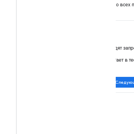
разрешить передачу данных обо всех п
Резюме
Теперь вы знаете, как выглядят зап
Пока ваш сервер тегов работает в т
на рабочую среду.
Вернуться к курсу
Следующ