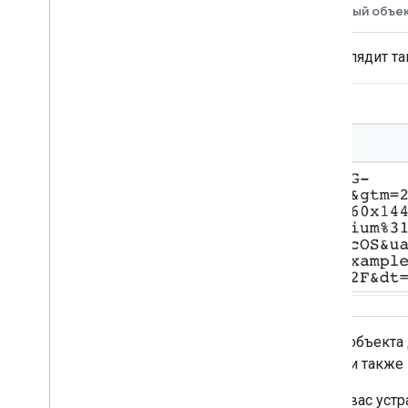
Входящий запрос
Входящий HTTP-запрос выглядит та
Основываясь на сведениях из объекта
разных поставщиков, чтобы они также
Если результаты тестирования вас уст