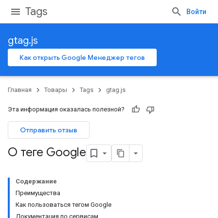
Tags
Войти
gtag.js
Как открыть Google Менеджер тегов
Главная
Товары
Tags
gtag.js
Эта информация оказалась полезной?
Отправить отзыв
О теге Google
Содержание
Преимущества
Как пользоваться тегом Google
Документация по сервисам