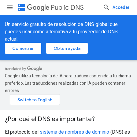
dns
Public DNS
Acceder
Un servicio gratuito de resolución de DNS global que
puedes usar como alternativa a tu proveedor de DNS
actual.
Comenzar
Obtén ayuda
Google utiliza tecnología de IA para traducir contenido a tu idioma
preferido. Las traducciones realizadas con IA pueden contener
errores.
¿Por qué el DNS es importante?
El protocolo del
sistema de nombres de dominio
(DNS) es