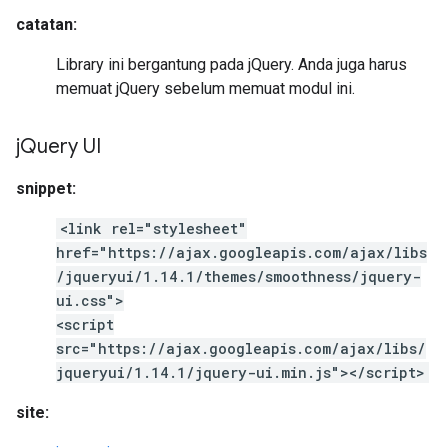
catatan:
Library ini bergantung pada jQuery. Anda juga harus
memuat jQuery sebelum memuat modul ini.
j
Query UI
snippet:
<link rel="stylesheet"
href="https://ajax.googleapis.com/ajax/libs
/jqueryui/1.14.1/themes/smoothness/jquery-
ui.css">
<script
src="https://ajax.googleapis.com/ajax/libs/
jqueryui/1.14.1/jquery-ui.min.js"></script>
site: