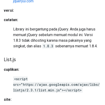
jqueryui.com
versi:
catatan:
Library ini bergantung pada jQuery. Anda juga harus
memuat jQuery sebelum memuat modul ini. Versi
1.8.3 tidak dihosting karena masa pakainya yang
singkat, dan alias
1.8.3
sebenarnya memuat 1.8.4.
List
.
js
cuplikan:
<script
src="https://ajax.googleapis.com/ajax/libs/
listjs/2.3.1/list.min.js"></script>
site: