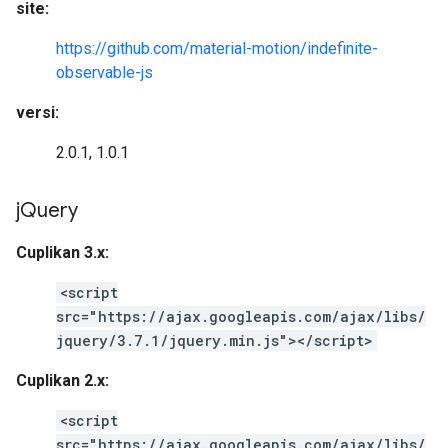
site:
https://github.com/material-motion/indefinite-
observable-js
versi:
2.0.1, 1.0.1
j
Query
Cuplikan 3.x:
<script
src="https://ajax.googleapis.com/ajax/libs/
jquery/3.7.1/jquery.min.js"></script>
Cuplikan 2.x:
<script
src="https://ajax.googleapis.com/ajax/libs/