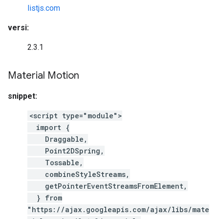
listjs.com
versi:
2.3.1
Material Motion
snippet:
<script type="module">
import {
Draggable,
Point2DSpring,
Tossable,
combineStyleStreams,
getPointerEventStreamsFromElement,
} from
"https://ajax.googleapis.com/ajax/libs/mate