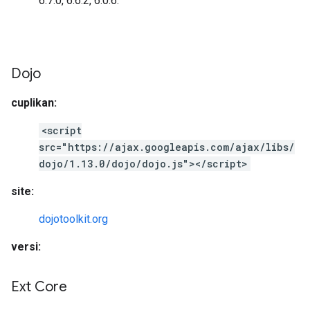
6.7.0, 6.6.2, 6.0.6.
Dojo
cuplikan:
<script
src="https://ajax.googleapis.com/ajax/libs/
dojo/1.13.0/dojo/dojo.js"></script>
site:
dojotoolkit.org
versi:
Ext Core