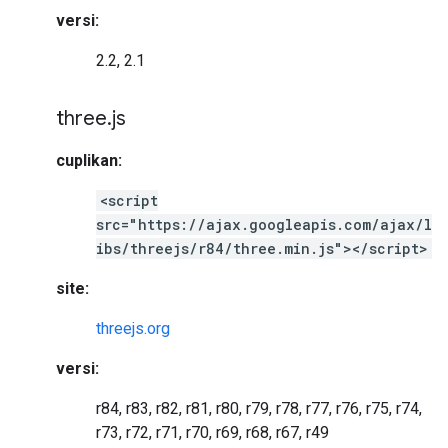
versi:
2.2, 2.1
three
.
js
cuplikan:
<script
src="https://ajax.googleapis.com/ajax/l
ibs/threejs/r84/three.min.js"></script>
site:
threejs.org
versi:
r84, r83, r82, r81, r80, r79, r78, r77, r76, r75, r74,
r73, r72, r71, r70, r69, r68, r67, r49