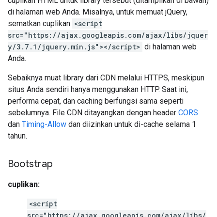
cuplikan HTML untuk library tersebut (ditampilkan di bawah)
di halaman web Anda. Misalnya, untuk memuat jQuery,
sematkan cuplikan
<script
src="https://ajax.googleapis.com/ajax/libs/jquer
y/3.7.1/jquery.min.js"></script>
di halaman web
Anda.
Sebaiknya muat library dari CDN melalui HTTPS, meskipun
situs Anda sendiri hanya menggunakan HTTP. Saat ini,
performa cepat, dan caching berfungsi sama seperti
sebelumnya. File CDN ditayangkan dengan header
CORS
dan
Timing-Allow
dan diizinkan untuk di-cache selama 1
tahun.
Bootstrap
cuplikan:
<script
src="https://ajax.googleapis.com/ajax/libs/