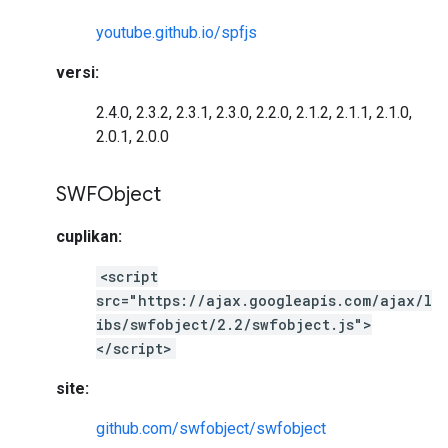
youtube.github.io/spfjs
versi:
2.4.0, 2.3.2, 2.3.1, 2.3.0, 2.2.0, 2.1.2, 2.1.1, 2.1.0,
2.0.1, 2.0.0
SWFObject
cuplikan:
<script
src="https://ajax.googleapis.com/ajax/l
ibs/swfobject/2.2/swfobject.js">
</script>
site:
github.com/swfobject/swfobject