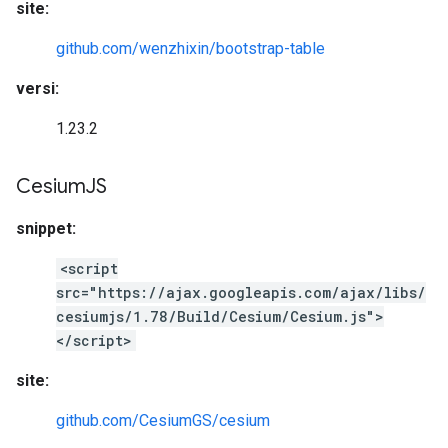
site:
github.com/wenzhixin/bootstrap-table
versi:
1.23.2
Cesium
JS
snippet:
<script
src="https://ajax.googleapis.com/ajax/libs/
cesiumjs/1.78/Build/Cesium/Cesium.js">
</script>
site:
github.com/CesiumGS/cesium