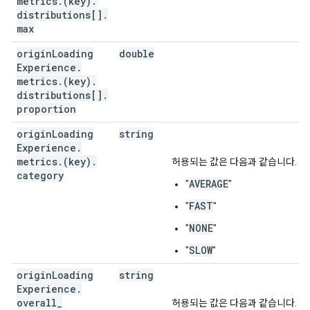
metrics
.
(key)
.
distributions[]
.
max
origin
Loading
double
Experience
.
metrics
.
(key)
.
distributions[]
.
proportion
origin
Loading
string
Experience
.
metrics
.
(key)
.
허용되는 값은 다음과 같습니다.
category
AVERAGE
"
"
FAST
"
"
NONE
"
"
SLOW
"
"
origin
Loading
string
Experience
.
overall
_
허용되는 값은 다음과 같습니다.