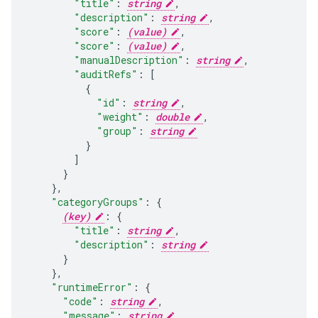
"title"
:
string
,
"description"
:
string
,
"score"
:
(value)
"score"
:
(value)
"manualDescription"
:
string
,
"auditRefs"
:
[
"id"
:
string
,
"weight"
:
double
,
"group"
:
string
]
}
,
"categoryGroups"
:
(key)
:
"title"
:
string
,
"description"
:
string
}
,
"runtimeError"
:
"code"
:
string
,
"message"
:
string