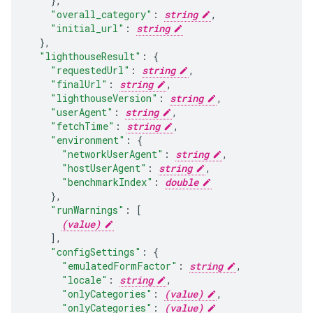
}
,
"overall_category"
:
string
,
"initial_url"
:
string
}
,
"lighthouseResult"
:
"requestedUrl"
:
string
,
"finalUrl"
:
string
,
"lighthouseVersion"
:
string
,
"userAgent"
:
string
,
"fetchTime"
:
string
,
"environment"
:
"networkUserAgent"
:
string
,
"hostUserAgent"
:
string
,
"benchmarkIndex"
:
double
}
,
"runWarnings"
:
[
(value)
],
"configSettings"
:
"emulatedFormFactor"
:
string
,
"locale"
:
string
,
"onlyCategories"
:
(value)
"onlyCategories"
:
(value)