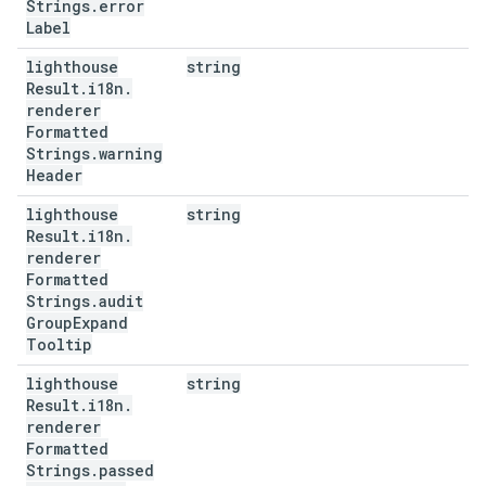
Strings
.
error
Label
lighthouse
string
Result
.
i18n
.
renderer
Formatted
Strings
.
warning
Header
lighthouse
string
Result
.
i18n
.
renderer
Formatted
Strings
.
audit
Group
Expand
Tooltip
lighthouse
string
Result
.
i18n
.
renderer
Formatted
Strings
.
passed