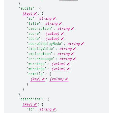
}
,
"audits"
:
(key)
:
"id"
:
string
,
"title"
:
string
,
"description"
:
string
,
"score"
:
(value)
"score"
:
(value)
"scoreDisplayMode"
:
string
,
"displayValue"
:
string
,
"explanation"
:
string
,
"errorMessage"
:
string
,
"warnings"
:
(value)
"warnings"
:
(value)
"details"
:
(key)
:
(value)
}
,
"categories"
:
(key)
:
"id"
:
string
,