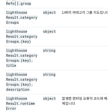
Refs[]
.
group
lighthouse
object
LHR의 카테고리 그룹 지도입니다.
Result
.
category
Groups
lighthouse
object
Result
.
category
Groups
.
(key)
lighthouse
string
Result
.
category
Groups
.
(key)
.
title
lighthouse
string
Result
.
category
Groups
.
(key)
.
description
lighthouse
object
발생한 런타임 오류의 코드와 메시
Result
.
runtime
체입니다.
Error