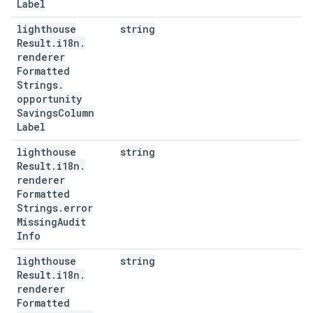
Label
lighthouse
string
Result
.
i18n
.
renderer
Formatted
Strings
.
opportunity
Savings
Column
Label
lighthouse
string
Result
.
i18n
.
renderer
Formatted
Strings
.
error
Missing
Audit
Info
lighthouse
string
Result
.
i18n
.
renderer
Formatted