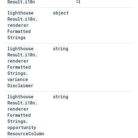
Result
.
i18n
다.
lighthouse
object
Result
.
i18n
.
renderer
Formatted
Strings
lighthouse
string
Result
.
i18n
.
renderer
Formatted
Strings
.
variance
Disclaimer
lighthouse
string
Result
.
i18n
.
renderer
Formatted
Strings
.
opportunity
Resource
Column