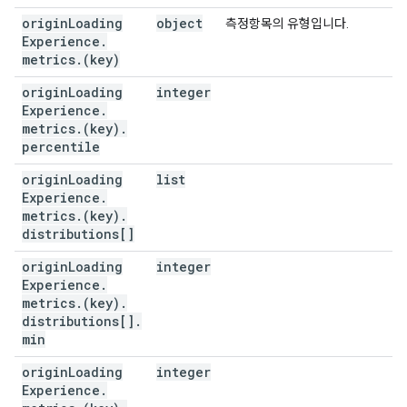
origin
Loading
object
측정항목의 유형입니다.
Experience
.
metrics
.
(key)
origin
Loading
integer
Experience
.
metrics
.
(key)
.
percentile
origin
Loading
list
Experience
.
metrics
.
(key)
.
distributions[]
origin
Loading
integer
Experience
.
metrics
.
(key)
.
distributions[]
.
min
origin
Loading
integer
Experience
.