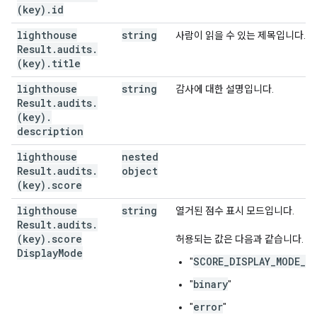
(key)
.
id
lighthouse
string
사람이 읽을 수 있는 제목입니다.
Result
.
audits
.
(key)
.
title
lighthouse
string
감사에 대한 설명입니다.
Result
.
audits
.
(key)
.
description
lighthouse
nested
Result
.
audits
.
object
(key)
.
score
lighthouse
string
열거된 점수 표시 모드입니다.
Result
.
audits
.
(key)
.
score
허용되는 값은 다음과 같습니다.
Display
Mode
SCORE_DISPLAY_MODE_U
"
binary
"
"
error
"
"