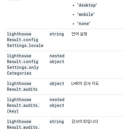
desktop
"
"
mobile
"
"
none
"
"
lighthouse
string
언어 설정
Result
.
config
Settings
.
locale
lighthouse
nested
Result
.
config
object
Settings
.
only
Categories
lighthouse
object
LHR의 감사 지도
Result
.
audits
lighthouse
nested
Result
.
audits
.
object
(key)
lighthouse
string
감사의 ID입니다.
Result
.
audits
.