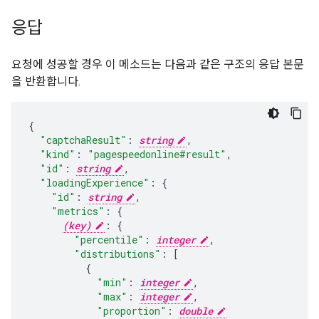
응답
요청에 성공할 경우 이 메소드는 다음과 같은 구조의 응답 본문
을 반환합니다.
"captchaResult"
:
string
,
"kind"
:
"pagespeedonline#result"
,
"id"
:
string
,
"loadingExperience"
:
"id"
:
string
,
"metrics"
:
(key)
:
"percentile"
:
integer
,
"distributions"
:
[
"min"
:
integer
,
"max"
:
integer
,
"proportion"
:
double