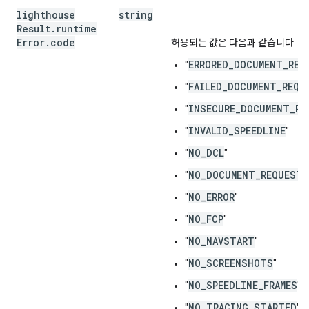
lighthouse
string
Result
.
runtime
Error
.
code
허용되는 값은 다음과 같습니다.
ERRORED_DOCUMENT_REQ
"
FAILED_DOCUMENT_REQU
"
INSECURE_DOCUMENT_RE
"
INVALID_SPEEDLINE
"
"
NO_DCL
"
"
NO_DOCUMENT_REQUEST
"
"
NO_ERROR
"
"
NO_FCP
"
"
NO_NAVSTART
"
"
NO_SCREENSHOTS
"
"
NO_SPEEDLINE_FRAMES
"
"
NO_TRACING_STARTED
"
"