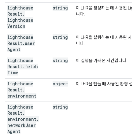
lighthouse
string
이 LHR을 생성하는 데 사용된 Ligh
Result
.
니다.
lighthouse
Version
lighthouse
string
이 LHR을 실행하는 데 사용된 사
Result
.
user
니다.
Agent
lighthouse
string
이 실행을 가져온 시간입니다.
Result
.
fetch
Time
lighthouse
object
이 LHR을 만들 때 사용된 환경 설
Result
.
environment
lighthouse
string
Result
.
environment
.
network
User
Agent