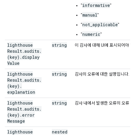
informative
"
"
manual
"
"
not_applicable
"
"
numeric
"
"
lighthouse
string
이 감사에 대해 UI에 표시되어야 하
Result
.
audits
.
(key)
.
display
Value
lighthouse
string
감사의 오류에 대한 설명입니다.
Result
.
audits
.
(key)
.
explanation
lighthouse
string
감사 내에서 발생한 오류의 오류 
Result
.
audits
.
(key)
.
error
Message
lighthouse
nested