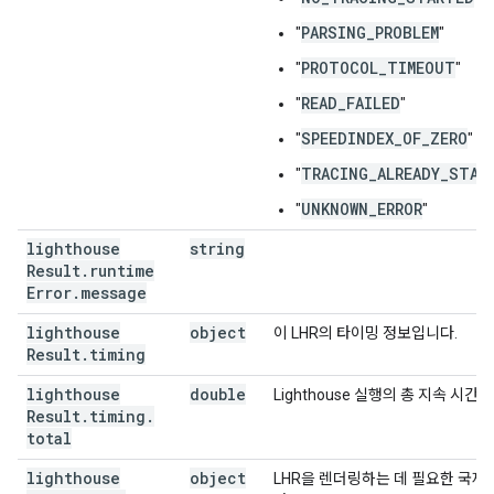
PARSING_PROBLEM
"
"
PROTOCOL_TIMEOUT
"
"
READ_FAILED
"
"
SPEEDINDEX_OF_ZERO
"
"
TRACING_ALREADY_STAR
"
UNKNOWN_ERROR
"
"
lighthouse
string
Result
.
runtime
Error
.
message
lighthouse
object
이 LHR의 타이밍 정보입니다.
Result
.
timing
lighthouse
double
Lighthouse 실행의 총 지속 시간
Result
.
timing
.
total
lighthouse
object
LHR을 렌더링하는 데 필요한 국