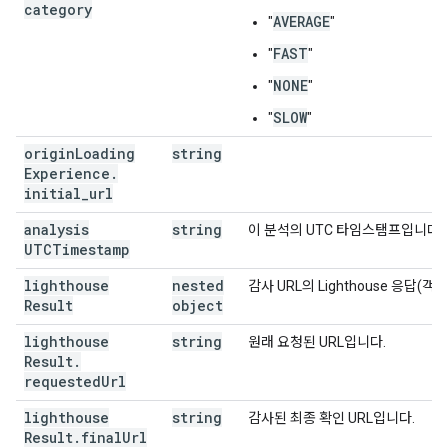
category
AVERAGE
"
"
FAST
"
"
NONE
"
"
SLOW
"
"
origin
Loading
string
Experience
.
initial
_
url
analysis
string
이 분석의 UTC 타임스탬프입니다.
UTCTimestamp
lighthouse
nested
감사 URL의 Lighthouse 응답(객
Result
object
lighthouse
string
원래 요청된 URL입니다.
Result
.
requested
Url
lighthouse
string
감사된 최종 확인 URL입니다.
Result
.
final
Url