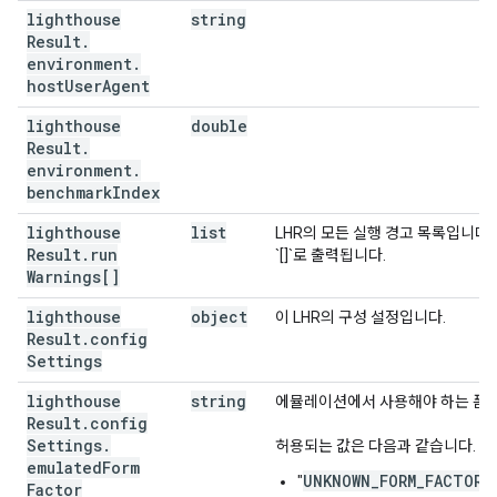
lighthouse
string
Result
.
environment
.
host
User
Agent
lighthouse
double
Result
.
environment
.
benchmark
Index
lighthouse
list
LHR의 모든 실행 경고 목록입니다.
Result
.
run
`[]`로 출력됩니다.
Warnings[]
lighthouse
object
이 LHR의 구성 설정입니다.
Result
.
config
Settings
lighthouse
string
에뮬레이션에서 사용해야 하는 폼 
Result
.
config
Settings
.
허용되는 값은 다음과 같습니다.
emulated
Form
UNKNOWN_FORM_FACTOR
"
"
Factor