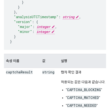
}
,
"analysisUTCTimestamp"
:
string
,
"version"
:
"major"
:
integer
,
"minor"
:
integer
}

}
속성 이름
값
설명
captcha
Result
string
캡차 확인 결과
허용되는 값은 다음과 같습니다.
CAPTCHA_BLOCKING
"
"
CAPTCHA_MATCHED
"
"
CAPTCHA_NEEDED
"
"