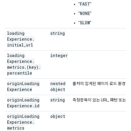
FAST
"
"
NONE
"
"
SLOW
"
"
loading
string
Experience
.
initial
_
url
loading
integer
Experience
.
metrics
.
(key)
.
percentile
origin
Loading
nested
출처의 집계된 페이지 로드 환경 
Experience
object
origin
Loading
string
측정항목이 있는 URL, 패턴 또는 
Experience
.
id
origin
Loading
object
Experience
.
metrics