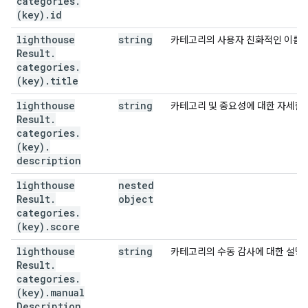
categories
.
(key)
.
id
lighthouse
string
카테고리의 사용자 친화적인 이름입
Result
.
categories
.
(key)
.
title
lighthouse
string
카테고리 및 중요성에 대한 자세한
Result
.
categories
.
(key)
.
description
lighthouse
nested
Result
.
object
categories
.
(key)
.
score
lighthouse
string
카테고리의 수동 감사에 대한 설명
Result
.
categories
.
(key)
.
manual
Description