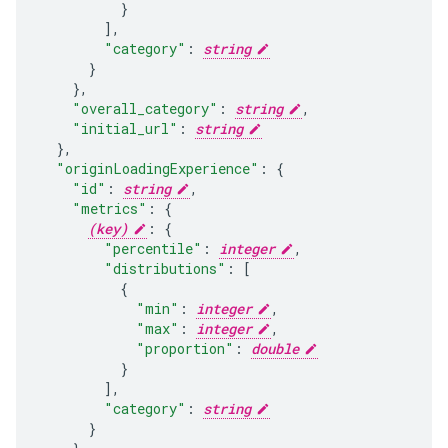
],
"category"
:
string
}
,
"overall_category"
:
string
,
"initial_url"
:
string
}
,
"originLoadingExperience"
:
"id"
:
string
,
"metrics"
:
(key)
:
"percentile"
:
integer
,
"distributions"
:
[
"min"
:
integer
,
"max"
:
integer
,
"proportion"
:
double
],
"category"
:
string