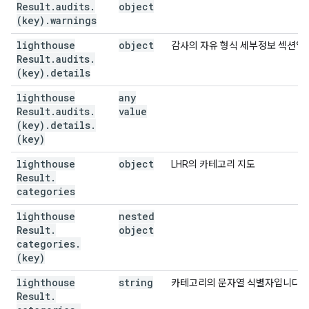
Result
.
audits
.
object
(key)
.
warnings
lighthouse
object
감사의 자유 형식 세부정보 섹션입
Result
.
audits
.
(key)
.
details
lighthouse
any
Result
.
audits
.
value
(key)
.
details
.
(key)
lighthouse
object
LHR의 카테고리 지도
Result
.
categories
lighthouse
nested
Result
.
object
categories
.
(key)
lighthouse
string
카테고리의 문자열 식별자입니다.
Result
.