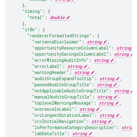
}
,
"timing"
:
"total"
:
double
}
,
"i18n"
:
"rendererFormattedStrings"
:
"varianceDisclaimer"
:
string
,
"opportunityResourceColumnLabel"
:
string
"opportunitySavingsColumnLabel"
:
string
,
"errorMissingAuditInfo"
:
string
,
"errorLabel"
:
string
,
"warningHeader"
:
string
,
"auditGroupExpandTooltip"
:
string
,
"passedAuditsGroupTitle"
:
string
,
"notApplicableAuditsGroupTitle"
:
string
,
"manualAuditsGroupTitle"
:
string
,
"toplevelWarningsMessage"
:
string
,
"scorescaleLabel"
:
string
,
"crcLongestDurationLabel"
:
string
,
"crcInitialNavigation"
:
string
,
"lsPerformanceCategoryDescription"
:
string
"labDataTitle"
:
string