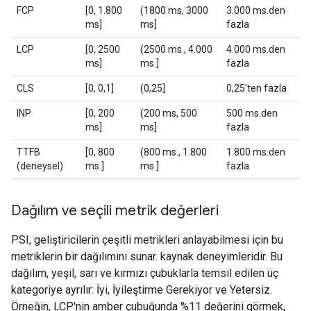
FCP
[0, 1.800
(1800 ms, 3000
3.000 ms.den
ms]
ms]
fazla
LCP
[0, 2500
(2500 ms., 4.000
4.000 ms.den
ms]
ms.]
fazla
CLS
[0, 0,1]
(0,25]
0,25'ten fazla
INP
[0, 200
(200 ms, 500
500 ms.den
ms]
ms]
fazla
TTFB
[0, 800
(800 ms., 1.800
1.800 ms.den
(deneysel)
ms.]
ms.]
fazla
Dağılım ve seçili metrik değerleri
PSI, geliştiricilerin çeşitli metrikleri anlayabilmesi için bu
metriklerin bir dağılımını sunar. kaynak deneyimleridir. Bu
dağılım, yeşil, sarı ve kırmızı çubuklarla temsil edilen üç
kategoriye ayrılır: İyi, İyileştirme Gerekiyor ve Yetersiz.
Örneğin, LCP'nin amber çubuğunda %11 değerini görmek,