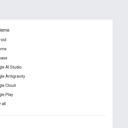
leme
roid
ome
base
le AI Studio
le Antigravity
le Cloud
le Play
 all