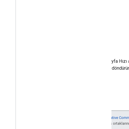
Bu kaynakla ilişkili kalıcı veri yok.
Yöntemler
runpagespeed
Belirtilen URL'de sayfada Sayfa Hızı a
bir listesini ve diğer bilgileri döndürür
Aksi belirtilmediği sürece bu sayfanın içeriği
Creative Commo
Politikaları
'na göz atın. Java, Oracle ve/veya satış ortaklarının