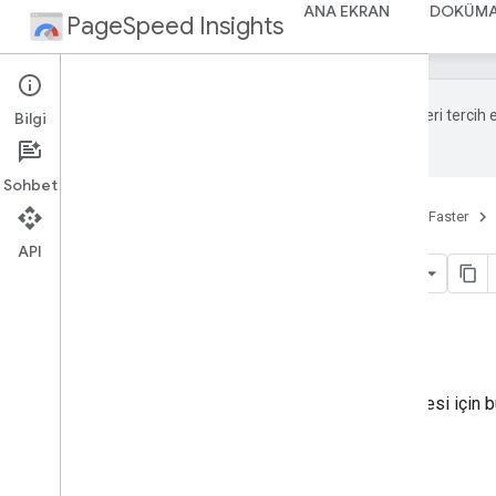
ANA EKRAN
DOKÜMA
PageSpeed Insights
Google, içerikleri tercih
Bilgi
hata olabilir.
Sohbet
Ana Sayfa
Ürünler
Make the Web Faster
API
Pagespeedapi
Bu sayfada
Kaynak temsilleri
Yöntemler
Bu kaynağa ilişkin
yöntemlerin
listesi için 
Kaynak temsilleri