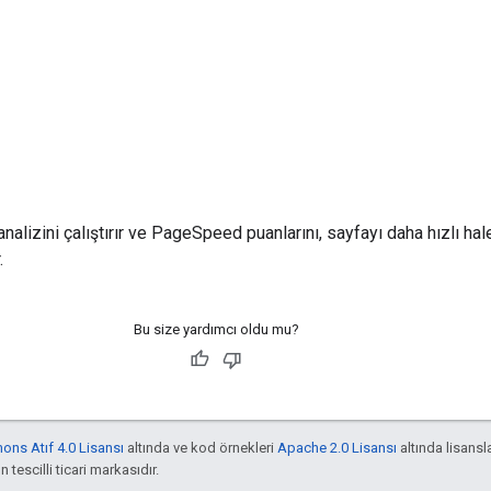
nalizini çalıştırır ve PageSpeed puanlarını, sayfayı daha hızlı ha
.
Bu size yardımcı oldu mu?
ns Atıf 4.0 Lisansı
altında ve kod örnekleri
Apache 2.0 Lisansı
altında lisansla
 tescilli ticari markasıdır.