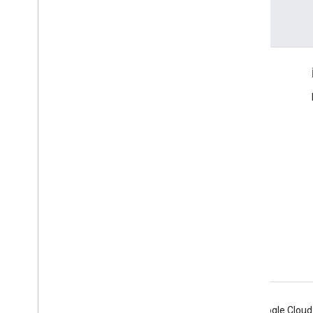
Son güncelleme tarihi: 2025-07-25 UTC.
Ürün Bilgileri
Hizmet Şartları
Sürüm Notları
Android
Chrome
Firebase
Google Cloud