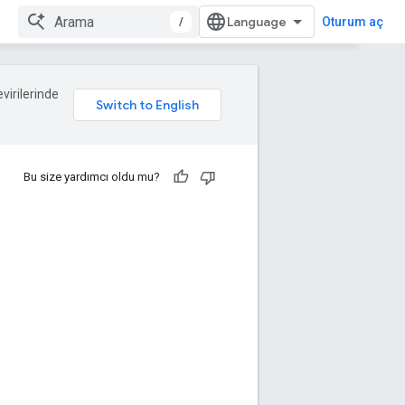
/
Oturum aç
evirilerinde
Bu size yardımcı oldu mu?