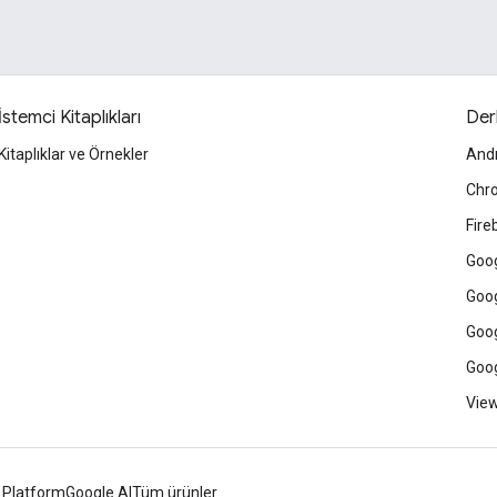
İstemci Kitaplıkları
Der
Kitaplıklar ve Örnekler
And
Chr
Fire
Goog
Goog
Goog
Goog
View
 Platform
Google AI
Tüm ürünler