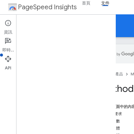
首頁
文件
PageSpeed Insights
讓網頁在所有裝置上都能快速載入
資訊
即時通訊
API
關於 Page
Speed Insights
首頁
產品
M
語言
版本資訊
Method
Page
Speed API
開始使用
這個頁面中的內
API 參考資料
HTTP 要求
用戶端程式庫
查詢參數
要求主體