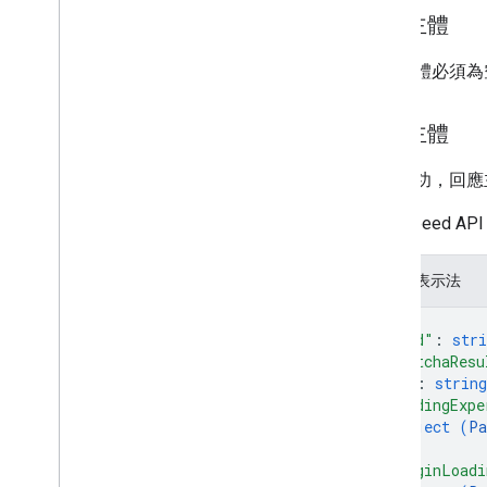
要求主體
要求主體必須為
回應主體
如果成功，回應
Pagespeed A
JSON 表示法
{
"kind"
: 
stri
"captchaResu
"id"
: 
string
"loadingExpe
object (
Pa
}
,
"originLoadi