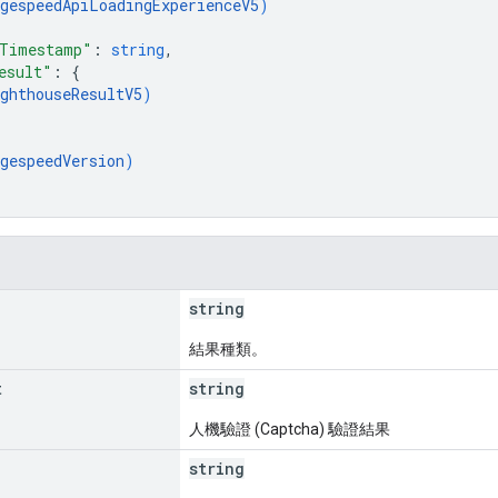
gespeedApiLoadingExperienceV5
)
CTimestamp"
: 
string
,
esult"
: 
{
ghthouseResultV5
)
gespeedVersion
)
string
結果種類。
t
string
人機驗證 (Captcha) 驗證結果
string