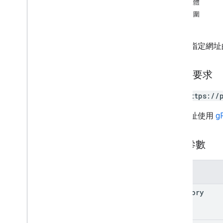
回應主體
授權範圍
對位於指定網址的
HTTP 要求
GET https://
這個網址使用
g
查詢參數
參數
category