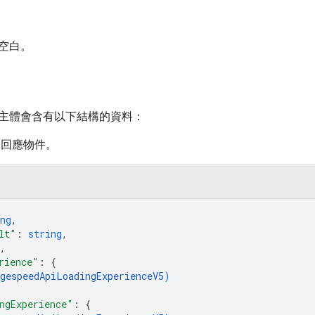
空白。
主體會含有以下結構的資料：
PI 回應物件。
ng
,
lt"
: 
string
,
,
rience"
: 
{
gespeedApiLoadingExperienceV5
)
ngExperience"
: 
{