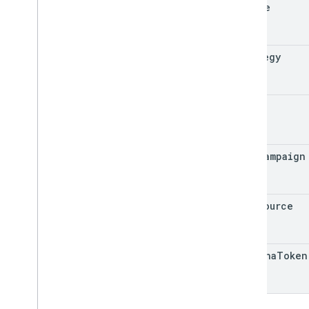
locale
strategy
url
utm
_
campaign
utm
_
source
captcha
Token