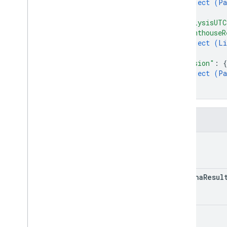
object (
Pa
}
,
"analysisUT
"lighthouseR
object (
Li
}
,
"version"
: 
{
object (
Pa
}
}
欄位
kind
captcha
Resul
id