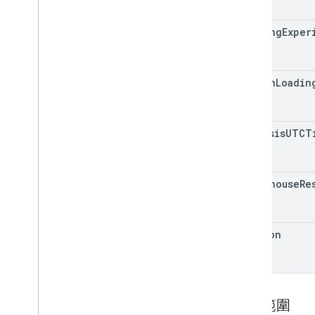
loading
Exper
origin
Loadin
analysis
UTCT
lighthouse
Re
version
授權範圍