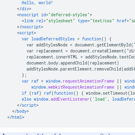
Hello
,
world
!
<
/
div
<
noscript
id
=
"deferred-styles"
<
link
rel
=
"stylesheet"
type
=
"text/css"
href
=
"s
<
/
noscript
<
script
var
loadDeferredStyles
=
function
()
{
var
addStylesNode
=
document.getElementById(
var
replacement
=
document.createElement("di
replacement.innerHTML
=
addStylesNode.textCo
document.body.appendChild(replacement)
addStylesNode.parentElement.removeChild(addS
}
;
var
raf
=
window
.
requestAnimationFrame
||
wind
window
.
webkitRequestAnimationFrame
||
wind
if
(
raf
)
raf
(
function
()
{
window.setTimeout(lo
else
window
.
addEventListener
(
'load'
,
loadDefer
<
/
script
<
/
body
>

<
/
html
>