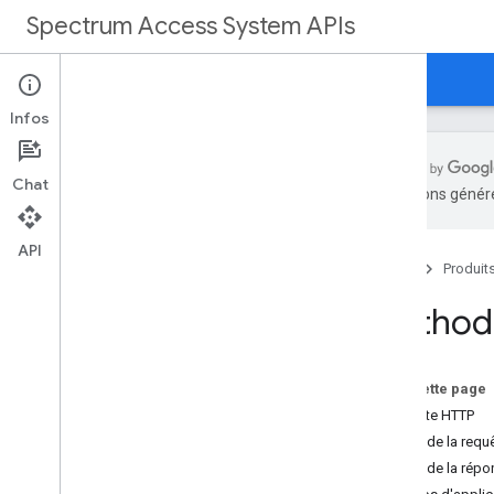
Spectrum Access System APIs
Accueil
Guides
Référence
Assistance
Infos
Chat
traductions généré
Présentation
API
Accueil
Produit
Documentation de référence sur
REST
Method:
Présentation
Ressources REST
customers
Sur cette page
clients
.
déploiements
Requête HTTP
clients
.
deployments
.
devices
Corps de la requ
clients
Corps de la répo
clients
.
nœuds