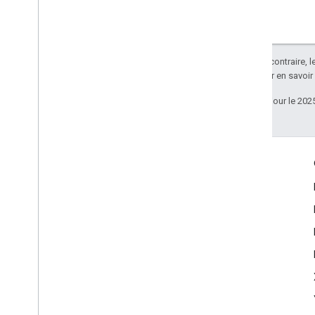
Sauf indication contraire, 
Apache 2.0
. Pour en savoir
Dernière mise à jour le 202
Échanger
Google Developer Program
Google Developer Groups
Google Developer Experts
Accelerators
Google Cloud & NVIDIA