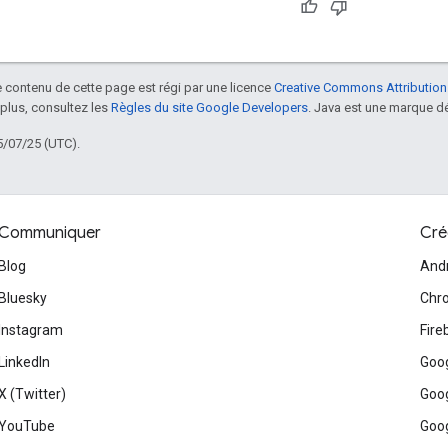
le contenu de cette page est régi par une licence
Creative Commons Attribution
 plus, consultez les
Règles du site Google Developers
. Java est une marque dé
5/07/25 (UTC).
Communiquer
Cré
Blog
And
Bluesky
Chr
Instagram
Fire
LinkedIn
Goog
X (Twitter)
Goog
YouTube
Goog