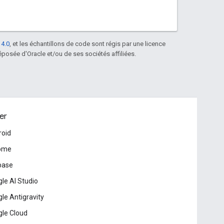
 4.0
, et les échantillons de code sont régis par une licence
posée d'Oracle et/ou de ses sociétés affiliées.
er
roid
ome
base
le AI Studio
le Antigravity
le Cloud