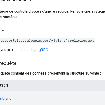
tion des autorisations
tégie de contrôle d'accès d'une ressource. Renvoie une stratégie
 stratégie.
TP
/sasportal.googleapis.com/v1alpha1/policies:get
 syntaxe de
transcodage gRPC
.
 requête
equête contient des données présentant la structure suivante :
 JSON
string