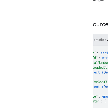
createSigned
clients
.
nœuds
.
déploiements
list
clients
.
nœuds
.
devices
clients
.
nœuds
.
nœuds
deployments
Ressource
déploiements
.
devices
programme d'installation
Représentation
nodes
nœuds
.
deployments
{
nœuds
.
deployments
.
devices
"name"
: 
str
Présentation
"fccId"
: 
str
"serialNumbe
create
"preloadedCo
create
Signed
object (
De
list
}
,
nœuds
.
devices
"activeConfi
nœuds
.
nœuds
object (
De
}
,
nœuds
.
nodes
.
deployments
"state"
: 
en
nœuds
.
nœuds
.
appareils
"grants"
: 
[
nœuds
.
nœuds
.
nœuds
{