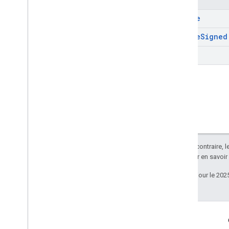
create
create
Signed
list
Sauf indication contraire, 
Apache 2.0
. Pour en savoir
Dernière mise à jour le 202
Échanger