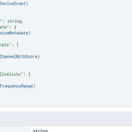
DeviceGrant
)
"
: 
string
,
ata"
: 
{
viceMetadata
)
nels"
: 
[
ChannelWithScore
)
llowlists"
: 
[
FrequencyRange
)
string