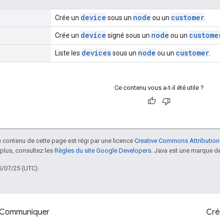
device
node
customer
Crée un
sous un
ou un
.
device
node
custome
Crée un
signé sous un
ou un
devices
node
customer
Liste les
sous un
ou un
.
Ce contenu vous a-t-il été utile ?
le contenu de cette page est régi par une licence
Creative Commons Attribution
 plus, consultez les
Règles du site Google Developers
. Java est une marque dé
5/07/25 (UTC).
Communiquer
Cré