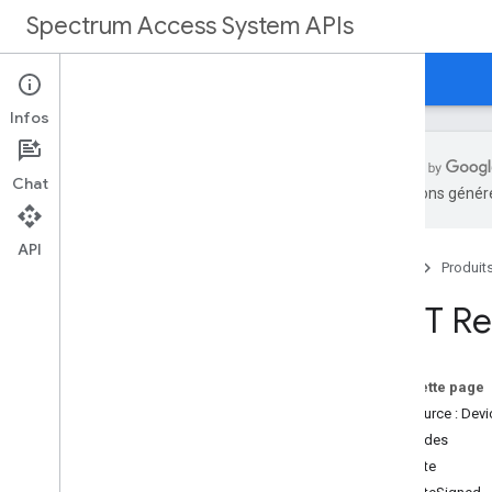
Spectrum Access System APIs
Accueil
Guides
Référence
Assistance
Infos
Chat
traductions généré
Présentation
API
Accueil
Produit
Documentation de référence sur
REST
REST Re
Présentation
Ressources REST
customers
Sur cette page
clients
.
déploiements
Ressource : Devi
clients
.
deployments
.
devices
Méthodes
clients
create
clients
.
nœuds