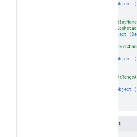
règles
object (
}
Types
]
,
List
Deployments
Response
"displayName
List
Devices
Response
"deviceMetad
object (
De
List
Nodes
Response
}
,
Opération
"currentChan
Règle
{
object (
Documentation de référence sur
}
RPC
]
,
"grantRangeA
{
object (
}
]
}
Champs
name