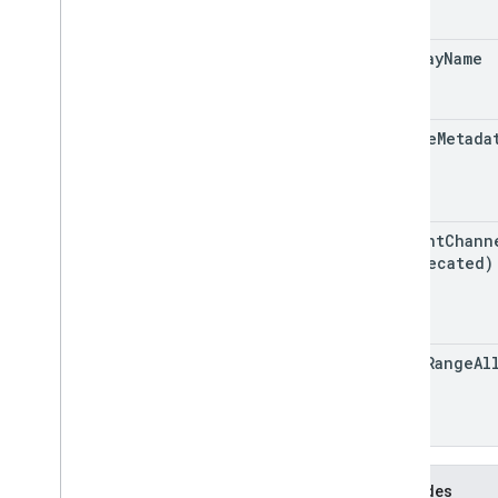
display
Name
device
Metada
current
Chann
(deprecated)
grant
Range
Al
Méthodes