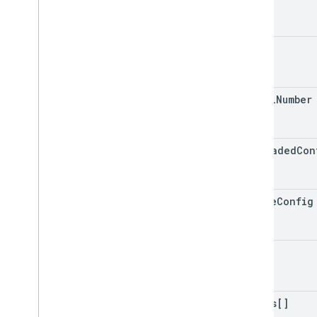
fcc
Id
serial
Number
preloaded
Con
active
Config
state
grants[]