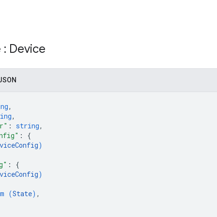
 : Device
 JSON
ing
,
ing
,
r"
: 
string
,
nfig"
: 
{
viceConfig
)
g"
: 
{
viceConfig
)
um (
State
)
,