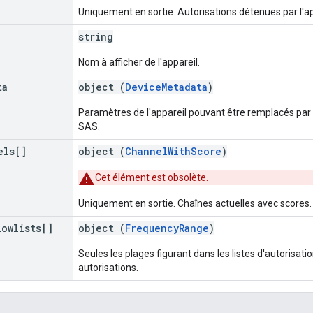
Uniquement en sortie. Autorisations détenues par l'ap
string
Nom à afficher de l'appareil.
ta
object (
DeviceMetadata
)
Paramètres de l'appareil pouvant être remplacés par
SAS.
els[]
object (
ChannelWithScore
)
Cet élément est obsolète.
Uniquement en sortie. Chaînes actuelles avec scores.
lowlists[]
object (
FrequencyRange
)
Seules les plages figurant dans les listes d'autorisati
autorisations.