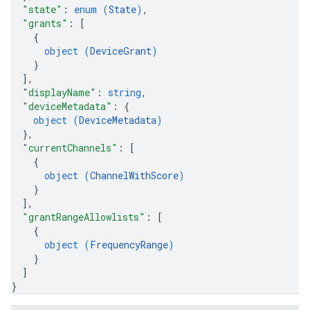
"state"
: 
enum (
State
)
,
"grants"
: 
[
{
object (
DeviceGrant
)
}
]
,
"displayName"
: 
string
,
"deviceMetadata"
: 
{
object (
DeviceMetadata
)
}
,
"currentChannels"
: 
[
{
object (
ChannelWithScore
)
}
]
,
"grantRangeAllowlists"
: 
[
{
object (
FrequencyRange
)
}
]
}