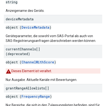
string
Anzeigename des Geräts.
device
Metadata
object (
DeviceMetadata
)
Geräteparameter, die sowohl vom SAS-Portal als auch von
SAS-Registrierungsanfragen überschrieben werden können.
current
Channels[]
(deprecated)
object (
ChannelWithScore
)
Dieses Element ist veraltet.
Nur Ausgabe. Aktuelle Kanäle mit Bewertungen.
grant
Range
Allowlists[]
object (
FrequencyRange
)
Nur Bereiche, die sich in den Zulassungslisten befinden, sind für