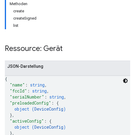
Methoden
create
createSigned
list
Ressource: Gerät
JSON-Darstellung
{
"name"
: 
string
,
"fccId"
: 
string
,
"serialNumber"
: 
string
,
"preloadedConfig"
: 
{
object (
DeviceConfig
)
}
,
"activeConfig"
: 
{
object (
DeviceConfig
)
}
,