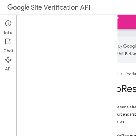
Site Verification API
Startseite
Leitfäden
Referenz
Beispiele
Info
Chat
übersetzen. KI-Üb
Ressourcenübersicht
Webressource
API
Startseite
Produ
Übersicht
Löschen
Web
Re
get
Token abrufen
insert
Auf dieser Seit
list
Ressourcendarst
update
Methoden