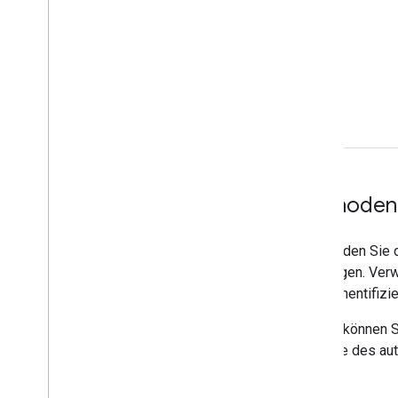
Methoden
Verwenden Sie 
bestätigen. Ve
den authentifizie
Mit
list
können Si
Website des auth
Delete