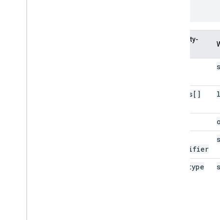
}
Property-
Name
id
owners[]
site
site
.
identifier
site
.
type