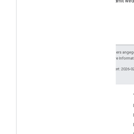
Damit wird
Sofern nicht anders angege
lizenziert. Weitere Informa
Zuletzt aktualisiert: 2026-0
Engagieren
Google Developer Program
Google Developer Groups
Google Developer Experts