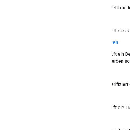
Stellt die
get
Ruft die a
getToken
Ruft ein B
werden sol
insert
Verifizier
list
Ruft die L
Update