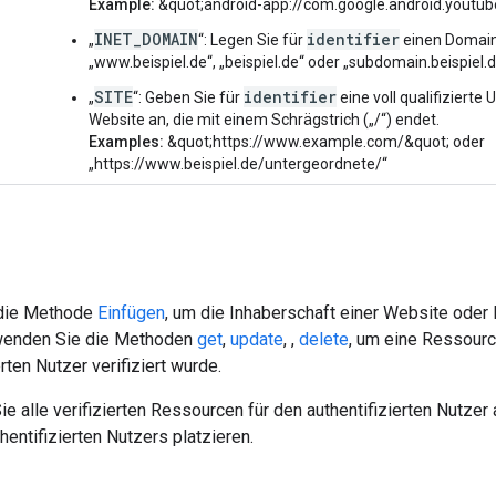
Example:
&quot;android-app://com.google.android.youtub
INET_DOMAIN
identifier
„
“: Legen Sie für
einen Domai
„www.beispiel.de“, „beispiel.de“ oder „subdomain.beispiel.
SITE
identifier
„
“: Geben Sie für
eine voll qualifizierte
Website an, die mit einem Schrägstrich („/“) endet.
Examples:
&quot;https://www.example.com/&quot; oder
„https://www.beispiel.de/untergeordnete/“
die Methode
Einfügen
, um die Inhaberschaft einer Website oder 
rwenden Sie die Methoden
get
,
update
,
,
delete
, um eine Ressourc
rten Nutzer verifiziert wurde.
e alle verifizierten Ressourcen für den authentifizierten Nutzer
entifizierten Nutzers platzieren.