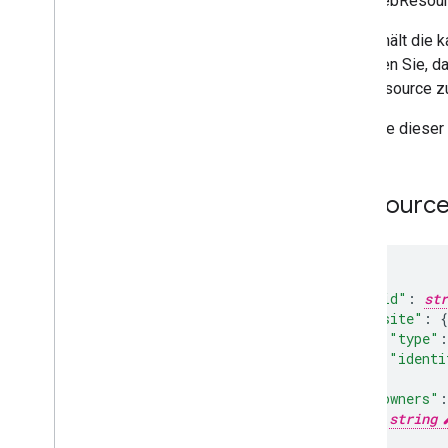
Eine WebResourc
Sie enthält die
Beachten Sie, da
WebResource zug
Am Ende dieser 
Ressource
"id"
:
str
"site"
:
"type"
:
"identi
}
,
"owners"
:
string
]