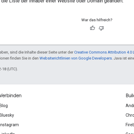
 die Liste der Inhaber einer Website oder Domain geändert.
War das hilfreich?
ben, sind die Inhalte dieser Seite unter der
Creative Commons Attribution 4.0 
tionen finden Sie in den
Websiterichtlinien von Google Developers
. Java ist e
2-18 (UTC).
Verbinden
Buil
Blog
And
Bluesky
Chr
Instagram
Fire