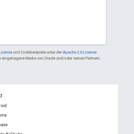
License
und Codebeispiele unter der
Apache 2.0 License
ine eingetragene Marke von Oracle und/oder seinen Partnern.
d
roid
ome
base