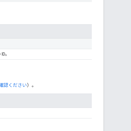
ID。
確認ください
）。