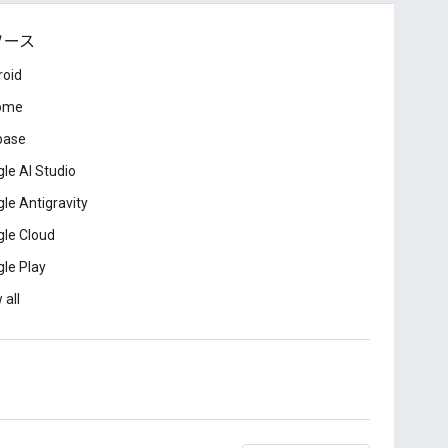
ソース
roid
ome
base
le AI Studio
le Antigravity
le Cloud
le Play
 all