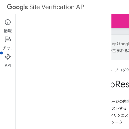
Site Verification API
ホーム
ガイド
リファレンス
サンプル
情報
チャット
は誤りが含まれる
リソースの概要
ウェブリソース
API
ホーム
プロダ
概要
削除
Web
Res
get
get
Token
挿入
このページの内
list
リクエストする
update
HTTP リクエ
パラメータ