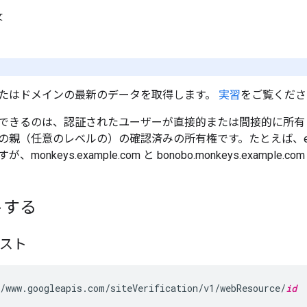
文
たはドメインの最新のデータを取得します。
実習
をご覧くださ
できるのは、認証されたユーザーが直接的または間接的に所有
親（任意のレベルの）の確認済みの所有権です。たとえば、example.
monkeys.example.com と bonobo.monkeys.exampl
トする
エスト
/www.googleapis.com/siteVerification/v1/webResource/
id