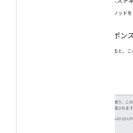
リクエスト
このメソッドを
レスポン
成功すると、こ
特に記載のない限り、こ
ス
により使用許諾されま
最終更新日 2025-07-25 U