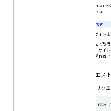
承認
リクエスト本
レスポンス
認証
が必要です
ウェブサイトま
この方法で取得
権とは、サイトの
接的な所有者ですが、
リクエス
HTTP リク
GET https:/