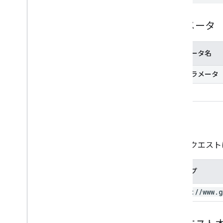
パラメータ
パラメータ名
パスパラメータ
id
承認
このリクエスト
スコープ
https:
/
/
www
.
g