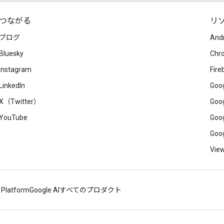
つながる
リ
ブログ
And
Bluesky
Chr
Instagram
Fire
LinkedIn
Goog
X（Twitter）
Goog
YouTube
Goog
Goog
View
 Platform
Google AI
すべてのプロダクト