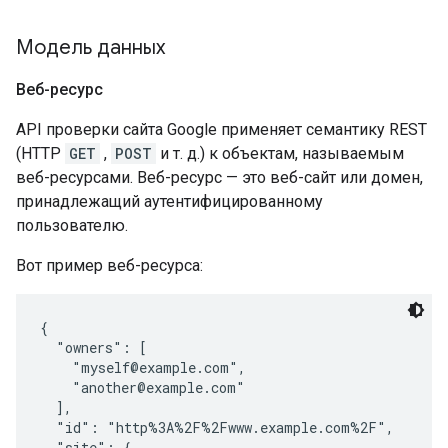
Модель данных
Веб-ресурс
API проверки сайта Google применяет семантику REST
(HTTP
GET
,
POST
и т. д.) к объектам, называемым
веб-ресурсами. Веб-ресурс — это веб-сайт или домен,
принадлежащий аутентифицированному
пользователю.
Вот пример веб-ресурса:
{

  "owners": [

    "myself@example.com",

    "another@example.com"

  ],

  "id": "http%3A%2F%2Fwww.example.com%2F",

  "site": {
