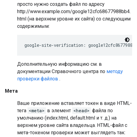
просто нужно создать файл по адресу
http://www.example.com/google12cfc68677988bb4.
html (на верхнем уровне их сайта) со следующим
содержимым:
google-site-verification: google12cfc8677988b
Дополнительную информацию см. в
документации Справочного центра по
методу
проверки файлов
.
Мета
Ваше приложение вставляет токен в виде HTML-
тега
<meta>
в элемент
<head>
файла по
умолчанию (index.html, default.html и т. д.) на
верхнем уровне сайта владельца. HTML-файл с
мета-токеном проверки может выглядеть так: