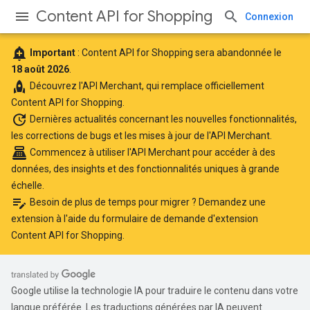
Content API for Shopping
Connexion
add_alert
Important
: Content API for Shopping sera abandonnée le
18 août 2026
.
rocket
Découvrez l'
API Merchant
, qui remplace officiellement
Content API for Shopping.
update
Dernières actualités
concernant les nouvelles fonctionnalités,
les corrections de bugs et les mises à jour de l'API Merchant.
point_of_sale
Commencez à utiliser l'API Merchant
pour accéder à des
données, des insights et des fonctionnalités uniques à grande
échelle.
edit_note
Besoin de plus de temps pour migrer ? Demandez une
extension à l'aide du
formulaire de demande d'extension
Content API for Shopping
.
Google utilise la technologie IA pour traduire le contenu dans votre
langue préférée. Les traductions générées par IA peuvent