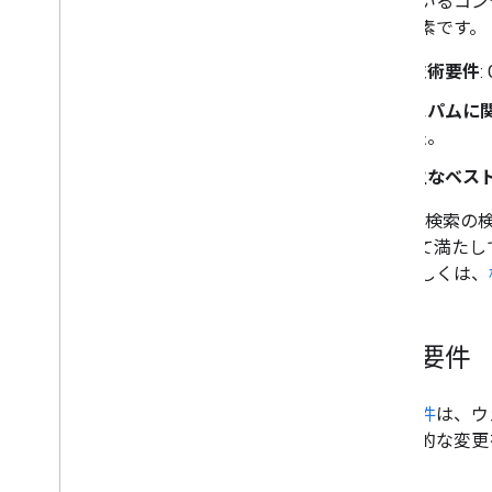
されているコン
要な要素です。
サイト固有のガイド
技術要件
スパムに
法。
主なベスト
Google 
をすべて満たし
ん。詳しくは、
技術要件
技術要件
は、ウ
に技術的な変更