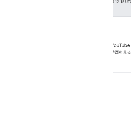
最終更新日 2025-12-18 U
LinkedIn
YouTube
LinkedIn でつながる
動画を見る
サポートを利用する
ヘルプ フォーラムに移動
オフィスアワーに質問を投稿する
スパム、フィッシング、マルウェアを報告する
その他のサポート リソース