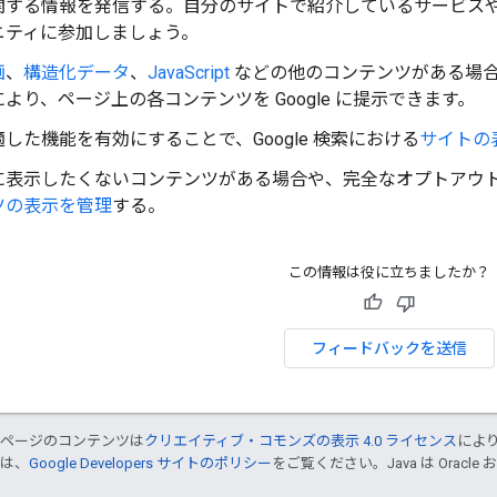
関する情報を発信する。自分のサイトで紹介しているサービス
ニティに参加しましょう。
画
、
構造化データ
、
JavaScript
などの他のコンテンツがある場合
より、ページ上の各コンテンツを Google に提示できます。
した機能を有効にすることで、Google 検索における
サイトの
に表示したくないコンテンツがある場合や、完全なオプトアウ
ツの表示を管理
する。
この情報は役に立ちましたか？
フィードバックを送信
のページのコンテンツは
クリエイティブ・コモンズの表示 4.0 ライセンス
によ
くは、
Google Developers サイトのポリシー
をご覧ください。Java は Orac