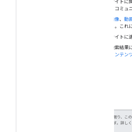
サイトに
るコミュ
画像
、
動
る。これに
サイトに適
検索結果
コンテン
特に記載のない限り、こ
使用許諾されます。詳し