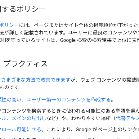
関するポリシー
ポリシー
には、ページまたはサイト全体の掲載順位が下がったり、
法が詳しく記載されています。ユーザーに最良のコンテンツや
基本原則を守っているサイトは、Google 検索の検索結果で上位
 プラクティス
 はさまざまな方法で改善できます
が、ウェブ コンテンツの掲載順
ものです。
頼性の高い、ユーザー第一のコンテンツを作成する
。
がコンテンツを検索するときに使われる可能性のある単語を選
トル、メインの見出し
など）や、わかりやすい場所（
代替テキ
クロール可能にする
。これにより、Google がページ上のリ