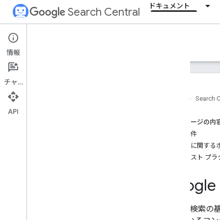
ドキュメント
Search Central
Documentation
情報
はじめに
チャット
検索の基本事項
ホーム
Search C
概要
API
技術的な要件
このページの内
スパムに関するポリシー
技術要件
スパムに関する
SEO の基礎
主なベスト プラ
クロールとインデックス登録
Goog
ランキングと検索での見え方
Google 検
モニタリングとデバッグ