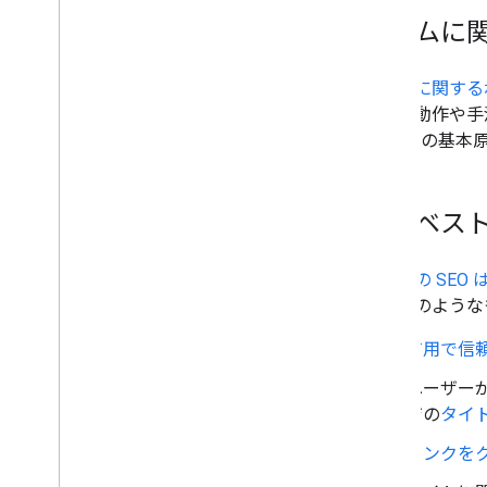
スパムに
スパムに関する
となる動作や手
Google の
主なベスト
サイトの SEO
策は次のような
有用で信
ユーザー
ジの
タイ
リンクを