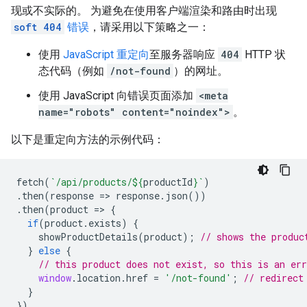
现或不实际的。 为避免在使用客户端渲染和路由时出现
soft 404
错误
，请采用以下策略之一：
使用
JavaScript 重定向
至服务器响应
404
HTTP 状
态代码（例如
/not-found
）的网址。
使用 JavaScript 向错误页面添加
<meta
name="robots" content="noindex">
。
以下是重定向方法的示例代码：
fetch
(
`/api/products/
${
productId
}
`
)
.
then
(
response
=>
response
.
json
())
.
then
(
product
=>
{
if
(
product
.
exists
)
{
showProductDetails
(
product
);
// shows the produc
}
else
{
// this product does not exist, so this is an err
window
.
location
.
href
=
'/not-found'
;
// redirect
}
})