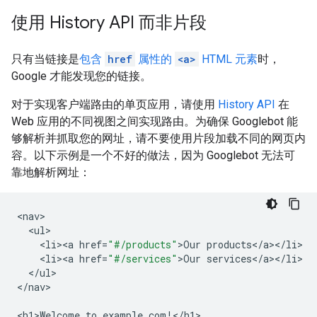
使用 History API 而非片段
只有当链接是
包含
href
属性的
<a>
HTML 元素
时，
Google 才能发现您的链接。
对于实现客户端路由的单页应用，请使用
History API
在
Web 应用的不同视图之间实现路由。为确保 Googlebot 能
够解析并抓取您的网址，请不要使用片段加载不同的网页内
容。以下示例是一个不好的做法，因为 Googlebot 无法可
靠地解析网址：
<
nav
<
ul
<
li><a
href
=
"#/products"
>
Our
products
<
/
a
><
/
li
<
li><a
href
=
"#/services"
>
Our
services
<
/
a
><
/
li
<
/
ul
>

<
/nav
>

<
h1>Welcome
to
example
.
com
!
<
/h1
>
