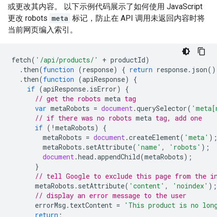
或更改其内容。 以下示例代码展示了如何使用 JavaScript
更改
robots
meta
标记，防止在 API 调用未返回内容时将
当前网页编入索引。
fetch
(
'/api/products/'
+
productId
)
.
then
(
function
(
response
)
{
return
response
.
json
()
.
then
(
function
(
apiResponse
)
{
if
(
apiResponse
.
isError
)
{
// get the 
robots
meta
 tag
var
metaRobots
=
document
.
querySelector
(
'meta[
// if there was no 
robots
meta
 tag, add one
if
(
!
metaRobots
)
{
metaRobots
=
document
.
createElement
(
'meta'
)
metaRobots
.
setAttribute
(
'name'
,
'robots'
);
document
.
head
.
appendChild
(
metaRobots
);
}
// tell Google to exclude this page from the i
metaRobots
.
setAttribute
(
'content'
,
'noindex'
);
// display an error message to the user
errorMsg
.
textContent
=
'This product is no lon
return
;