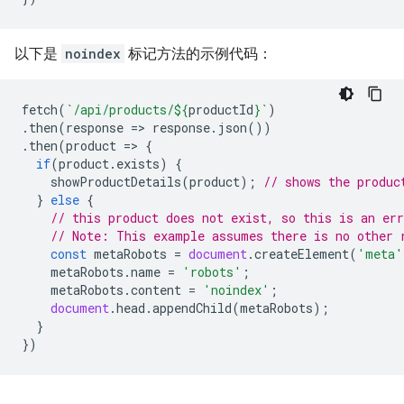
以下是
noindex
标记方法的示例代码：
fetch
(
`/api/products/
${
productId
}
`
)
.
then
(
response
=>
response
.
json
())
.
then
(
product
=>
{
if
(
product
.
exists
)
{
showProductDetails
(
product
);
// shows the produc
}
else
{
// this product does not exist, so this is an err
// Note: This example assumes there is no other 
const
metaRobots
=
document
.
createElement
(
'meta'
metaRobots
.
name
=
'robots'
;
metaRobots
.
content
=
'noindex'
;
document
.
head
.
appendChild
(
metaRobots
);
}
})