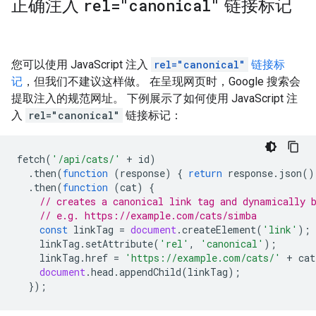
正确注入
rel="canonical"
链接标记
您可以使用 JavaScript 注入
rel="canonical"
链接标
记
，但我们不建议这样做。 在呈现网页时，Google 搜索会
提取注入的规范网址。 下例展示了如何使用 JavaScript 注
入
rel="canonical"
链接标记：
fetch
(
'/api/cats/'
+
id
)
.
then
(
function
(
response
)
{
return
response
.
json
()
.
then
(
function
(
cat
)
{
// creates a canonical link tag and dynamically 
// e.g. https://example.com/cats/simba
const
linkTag
=
document
.
createElement
(
'link'
);
linkTag
.
setAttribute
(
'rel'
,
'canonical'
);
linkTag
.
href
=
'https://example.com/cats/'
+
cat
document
.
head
.
appendChild
(
linkTag
);
});