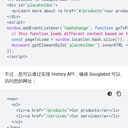
<
div
id
=
"placeholder"
<
p>Learn
more
about
<
a
href
=
"#/products"
>
our
produ
<
/div
>

<
script
window
.
addEventListener
(
'hashchange'
,
function
goToP
// this function loads different content based on 
const
pageToLoad
=
window
.
location
.
hash
.
slice
(
1
);
document
.
getElementById
(
'placeholder'
).
innerHTML
=
});
<
/script
>
不过，您可以通过实现 History API，确保 Googlebot 可以
访问您的网址：
<
nav
<
ul
<
li><a
href
=
"/products"
>
Our
products
<
/
a
><
/
li
<
li><a
href
=
"/services"
>
Our
services
<
/
a
><
/
li
<
/
ul
>

<
/nav
>
