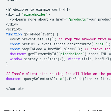
<
h1>Welcome
to
example
.
com
!
<
/h1
>

<
div
id
=
"placeholder"
<
p>Learn
more
about
<
a
href
=
"/products"
>
our
produc
<
/div
>

<
script
function
goToPage
(
event
)
{
event
.
preventDefault
();
// stop the browser from n
const
hrefUrl
=
event
.
target
.
getAttribute
(
'href'
);
const
pageToLoad
=
hrefUrl
.
slice
(
1
);
// remove the
document
.
getElementById
(
'placeholder'
).
innerHTML
=
window
.
history
.
pushState
({},
window
.
title
,
hrefUrl
}
// Enable client-side routing for all links on the pa
document
.
querySelectorAll
(
'a'
).
forEach
(
link
=>
link
.
<
/script
>