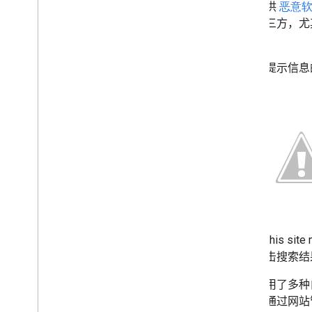
直都提供
恶意
2016
已被第三方，尤
2015
发布者。
2014
2013
下面是提示信息
2012
2011
2010
12 月
“感谢 Google！太棒了”- 欢迎在
我们的论坛中寻求网站站长帮
助
奉上视频站点地图问答暨节日
祝福
完善我们的帮助内容：Google
帮助中心里的“圣诞礼包”
点击
“
This sit
视频站点地图和 m
RSS 与
Facebook Share 和 RDFa 的比
如果点击搜索结
较
新的一年打造更易于访问的内
我们使用了多种
容：面向公益组织的网站诊所
会尽力通过网站
节假日源代码维护：面向公益