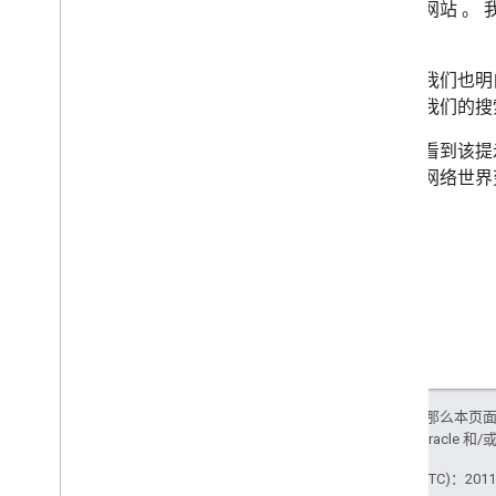
自己的网站
。
组织的网站诊所
题。
节假日帮手：面向公益组织的
网站诊所
当然，我们也明
搜索结果中新增了网站遭到黑
客入侵的通知
自动从我们的搜
网站站长工具的节假日更新
如果您看到该提
日语博客：对 2010 年使用过官
方帮助论坛的所有用户表示感
们会让网络世界
谢
为什么 Google 不信任付费链接
在 Google 商家信息中创建商家
信息的技巧：商家类型
网站站长中心团队祝您节日快
乐
活动回顾：2010 年柏林 SES 大
会
有助于提升节假日最后时限购
买量的当地热门场所
如未另行说明，那么本页
视频回复：移除其他网站的搜
政策
。Java 是 Oracl
索结果
11 月
最后更新时间 (UTC)：2011-
10 月