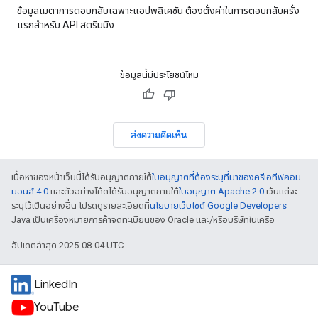
ข้อมูลเมตาการตอบกลับเฉพาะแอปพลิเคชัน ต้องตั้งค่าในการตอบกลับครั้ง
แรกสำหรับ API สตรีมมิง
ข้อมูลนี้มีประโยชน์ไหม
ส่งความคิดเห็น
เนื้อหาของหน้าเว็บนี้ได้รับอนุญาตภายใต้
ใบอนุญาตที่ต้องระบุที่มาของครีเอทีฟคอม
มอนส์ 4.0
และตัวอย่างโค้ดได้รับอนุญาตภายใต้
ใบอนุญาต Apache 2.0
เว้นแต่จะ
ระบุไว้เป็นอย่างอื่น โปรดดูรายละเอียดที่
นโยบายเว็บไซต์ Google Developers
Java เป็นเครื่องหมายการค้าจดทะเบียนของ Oracle และ/หรือบริษัทในเครือ
อัปเดตล่าสุด 2025-08-04 UTC
LinkedIn
YouTube