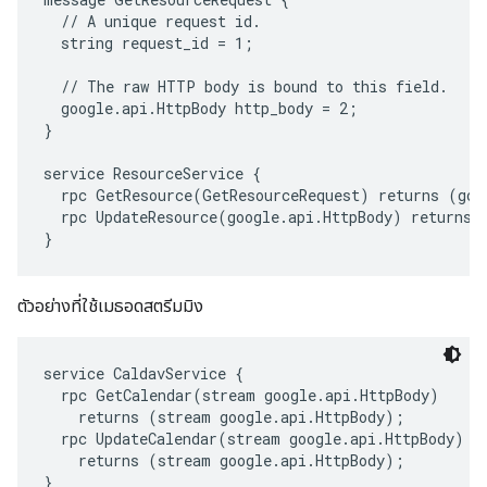
  // A unique request id.

  string request_id = 1;

  // The raw HTTP body is bound to this field.

  google.api.HttpBody http_body = 2;

}

service ResourceService {

  rpc GetResource(GetResourceRequest) returns (goog
  rpc UpdateResource(google.api.HttpBody) returns (
ตัวอย่างที่ใช้เมธอดสตรีมมิง
service CaldavService {

  rpc GetCalendar(stream google.api.HttpBody)

    returns (stream google.api.HttpBody);

  rpc UpdateCalendar(stream google.api.HttpBody)

    returns (stream google.api.HttpBody);
