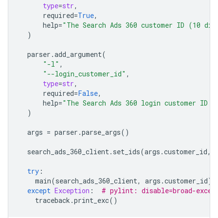
type
=
str
,
required
=
True
,
help
=
"The Search Ads 360 customer ID (10 dig
)
parser
.
add_argument
(
"-l"
,
"--login_customer_id"
,
type
=
str
,
required
=
False
,
help
=
"The Search Ads 360 login customer ID (
)
args
=
parser
.
parse_args
()
search_ads_360_client
.
set_ids
(
args
.
customer_id
,
try
:
main
(
search_ads_360_client
,
args
.
customer_id
)
except
Exception
:
# pylint: disable=broad-excep
traceback
.
print_exc
()