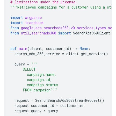
# limitations under the License.
"""Retrieves campaigns for a customer using a stre
import
argparse
import
traceback
from
google.ads.searchads360.v0.services.types.sea
from
util_searchads360
import
SearchAds360Client
def
main
(
client
,
customer_id
)
-
> 
None
:
search_ads_360_service
=
client
.
get_service
()
query
=
"""
      SELECT
        campaign.name,
        campaign.id,
        campaign.status
      FROM campaign"""
request
=
SearchSearchAds360StreamRequest
()
request
.
customer_id
=
customer_id
request
.
query
=
query