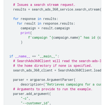
# Issues a search stream request.
results
=
search_ads_360_service
.
search_stream
(
r
for
response
in
results
:
for
result
in
response
.
results
:
campaign
=
result
.
campaign
print
(
f
'campaign "
{
campaign
.
name
}
" has id 
{
cam
)
if
__name__
==
"__main__"
:
# SearchAds360Client will read the search-ads-36
# the home directory if none is specified.
search_ads_360_client
=
SearchAds360Client
.
load_
parser
=
argparse
.
ArgumentParser
(
description
=
(
"Retrieves campaigns for a cust
# Arguments to provide to run the example.
parser
.
add_argument
(
"-c"
,
"--customer_id"
,