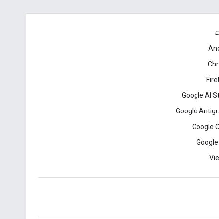
ت
And
Ch
Fir
Google AI S
Google Antigr
Google 
Google
Vie