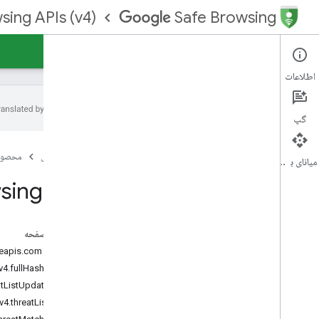
sing APIs (v4)
Safe Browsing
راهنما
ارجاع
پشتیبانی
اطلاعات
گپ
Safe Browsing API (v4)
صفحه اصلی
محصول
میانای برنامه‌سازی کاربردی
مقدمه
sing API
نمای کلی
شروع کنید
در این صفحه
API ها
خدمات: safebrowsing.googleapis.com
جستجوی API (نسخه 4)
منبع REST: v4.fullHashes
به‌روزرسانی API (نسخه 4)
منبع REST: v4.threatListUpdates
لیست های مرور ایمن
منبع REST: v4.threatLists