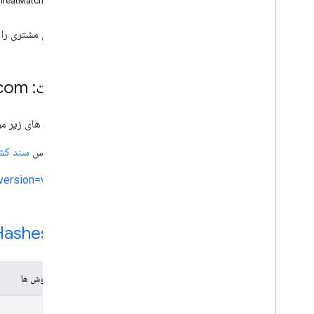
منبع REST: v4.threatMatches
مبانی
ذخیره سازی
برنامه‌های مشتری را قادر می‌سازد تا منابع وب (م
فشرده سازی
پایگاه های داده محلی
فراداده
خدمات: safebrowsing
com
فرکانس درخواست
به روز رسانی محدودیت ها
همه URI های زیر مربوط به
URL ها و هش کردن
این سرویس
سند ک
کدهای وضعیت HTTP
version=v4
یادداشت های انتشار
منابع
منبع REST:
Hashes
گزارش ها
گزارش داده های نادرست
مواد و روش ها
Safe Browsing API (v5)
مستندات
find