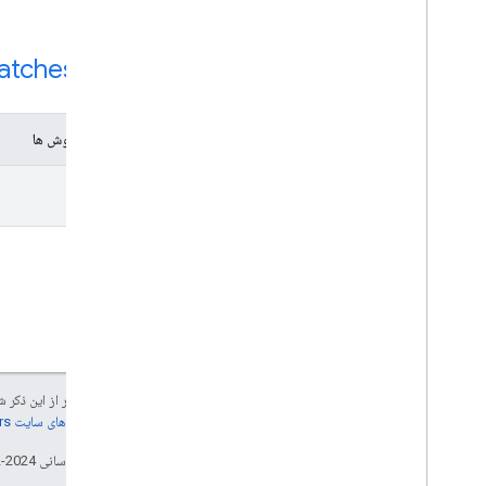
منبع REST:
atches
مواد و روش ها
find
جز در مواردی که غیر از این ذک
جزئیات، به
خطمشی‌های سایت Google Developers‏
تاریخ آخرین به‌روزرسانی 2024-02-07 به‌وقت ساعت هماهنگ جهانی.