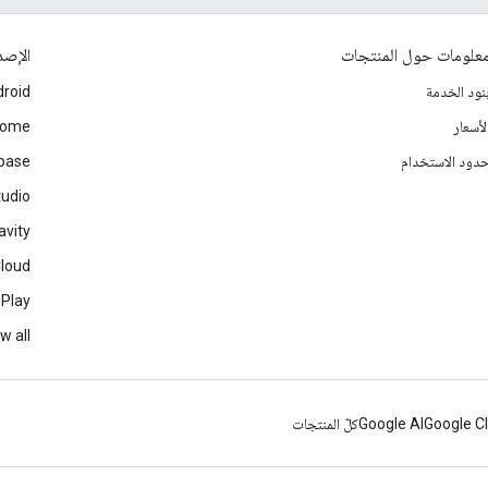
علومات حول المنتجات
الإصد
نود الخدمة
roid
لأسعار
rome
دود الاستخدام
ebase
tudio
avity
Cloud
 Play
w all
Google C
Google AI
كلّ المنتجات