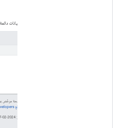
المورد
أساسيات
تخزين مؤقت
لا تتوفّر بيانات دائم
الضغط
قواعد البيانات المحلية
البيانات الوصفية
الطُرق
معدّل تكرار الطلب
fetch
تحديث القيود
عناوين URL والتجزئة
رموز حالة HTTP‬
ملاحظات الإصدار
الموارد
التقارير
إنّ محتوى هذه الصفحة مرخّص 
الإبلاغ عن بيانات غير صحيحة
مراجعة
سياسات موقع Google Developers‏
تاريخ التعديل الأخير: 2024-02-07 (حسب التوقيت العالمي المتفَّق عليه)
واجهة برمجة تطبيقات التصفح الآمن (الإصدار
5)