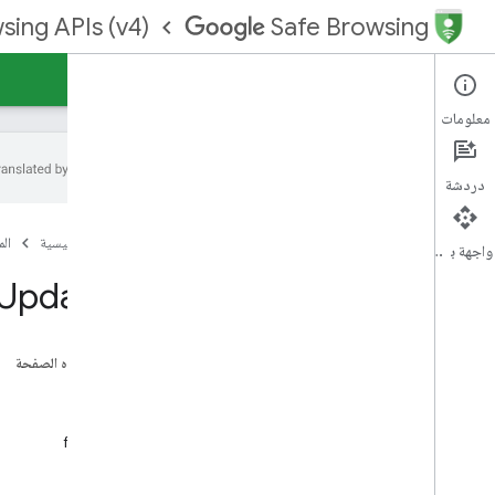
sing APIs (v4)
Safe Browsing
الأدلة
المرجع
الدعم
معلومات
دردشة
واجهة برمجة التطبيقات للتصفّح الآمن
(الإصدار 4)
الصفحة الرئيسية
ال
واجهة برمجة التطبيقات
Updates
مقدمة
نظرة عامة
‏‫الخطوات الأولى
على هذه الصفحة
المورد
واجهات برمجة التطبيقات
الطُرق
Lookup API (الإصدار 4)
fetch
تحديث واجهة برمجة التطبيقات (الإصدار 4)
قوائم التصفح الآمن