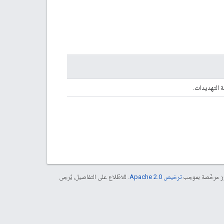
 التهديدات.
موز مرخّصة بموجب
ترخيص Apache 2.0‏
. للاطّلاع على التفاصيل، يُرجى