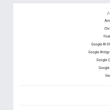
ار
And
Ch
Fir
Google AI S
Google Antigr
Google 
Google
Vie