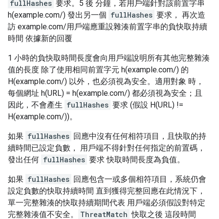
fullHashes
要求。5 後 分鐘，若用戶端針對該前置字串
h(example.com/) 發出另一個
fullHashes
要求， 再次造
訪 example.com/用戶端應重設雜湊前置字串的負快取持續
時間 依據新的回覆
1 小時的負快取時間長度會向用戶端說明所有其他完整雜湊
值的長度 除了使用相同前置字元 h(example.com/) 的
H(example.com/) 以外，也必須視為安全。適用對象 時，
每個網址 h(URL) = h(example.com/) 都必須視為安全；且
因此，不會產生
fullHashes
要求 (假設 H(URL) !=
H(example.com/))。
如果
fullHashes
回應中沒有任何相符項目，且快取的持
續時間已設定負數， 用戶端不得針對任何指定的前置碼，
發出任何
fullHashes
要求 快取時間長度為負值。
如果
fullHashes
回應包含一或多個相符項目，系統仍會
設定負數的快取持續時間 直到獲得完整回應在此情況下，
單一完整雜湊的快取持續期間代表 用戶端必須假設對特定
完整雜湊值不安全。
ThreatMatch
快取之後 這段時間