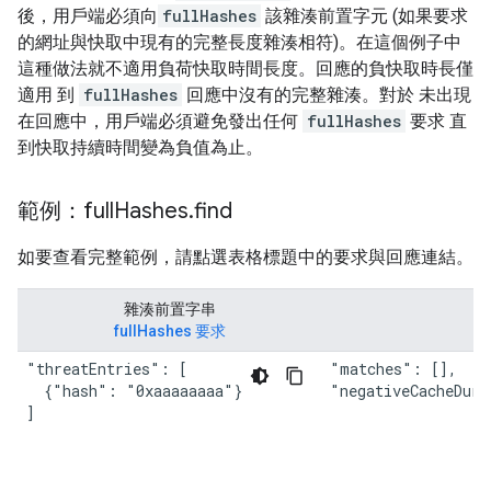
後，用戶端必須向
fullHashes
該雜湊前置字元 (如果要求
的網址與快取中現有的完整長度雜湊相符)。在這個例子中
這種做法就不適用負荷快取時間長度。回應的負快取時長僅
適用 到
fullHashes
回應中沒有的完整雜湊。對於 未出現
在回應中，用戶端必須避免發出任何
fullHashes
要求 直
到快取持續時間變為負值為止。
範例：full
Hashes
.
find
如要查看完整範例，請點選表格標題中的要求與回應連結。
雜湊前置字串
fullHashes 要求
"threatEntries": [

"matches": [],

  {"hash": "0xaaaaaaaa"}

"negativeCacheDura
]