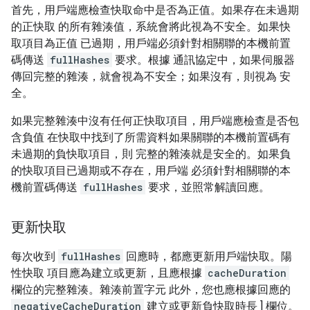
首先，用戶端應檢查快取命中是否為正值。如果存在未過期
的正快取 的所有雜湊值，系統會將此視為不安全。如果快
取項目為正值 已過期，用戶端必須針對相關聯的本機前置
碼傳送
fullHashes
要求。根據 通訊協定中，如果伺服器
傳回完整的雜湊，就會視為不安全；如果沒有，則視為 安
全。
如果完整雜湊中沒有任何正快取項目，用戶端應檢查是否包
含負值 在快取中找到了所需資料如果關聯的本機前置碼有
未過期的負快取項目，則 完整的雜湊就是安全的。如果負
的快取項目已過期或不存在，用戶端 必須針對相關聯的本
機前置碼傳送
fullHashes
要求，並照常解讀回應。
更新快取
每次收到
fullHashes
回應時，都應更新用戶端快取。陽
性快取 項目應為建立或更新，且應根據
cacheDuration
欄位的完整雜湊。雜湊前置字元 此外，您也應根據回應的
negativeCacheDuration
建立或更新負快取時長 ] 欄位。