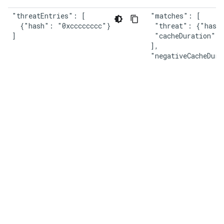
"threatEntries": [

"matches": [

  {"hash": "0xcccccccc"}

 "threat": {"hash"
]
 "cacheDuration": 
],

"negativeCacheDura