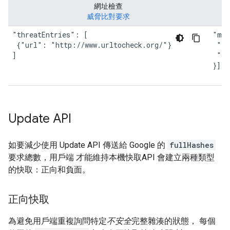
網址檢查
威脅比對要求
"threatEntries": [

"mat
 {"url": "http://www.urltocheck.org/"}

 "th
]
 "ca
}]
Update API
如要減少使用 Update API 傳送給 Google 的
fullHashes
要求總數，用戶端 才能維持本機快取API 會建立兩種類型
的快取：正向和負面。
正向快取
為避免用戶端重複詢問特定
不安全
完整雜湊的狀態， 每個