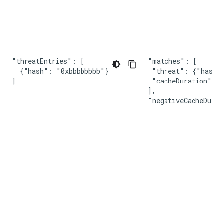
"threatEntries": [

"matches": [

  {"hash": "0xbbbbbbbb"}

 "threat": {"hash"
]
 "cacheDuration": 
],

"negativeCacheDura