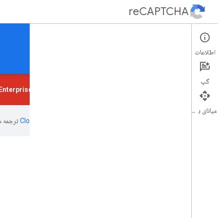
reCAPTCHA
از سایت خود در برابر هرزنامه و سوء استفاده محافظت کنید.
اطلاعات
صفحه اصلی
راهنما
حمایت کردن
گپ
این صفحه منسوخ شده است. برای اطلاعات بیشتر به صفحه مستندات
nterprise
میانای برنامه‌سازی کاربردی
این صفحه به‌وسیله
ترجمه ش
reCAPTCHA چیست؟
آسان برای افزودن، امنیت پیشرفته