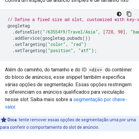
Confira um espaço de anúncio simples e de tamanho fixo:
// Define a fixed size ad slot, customized with key-
googletag
.
defineSlot
(
"/6355419/Travel/Asia"
,
[
728
,
90
],
"ba
.
addService
(
googletag
.
pubads
())
.
setTargeting
(
"color"
,
"red"
)
.
setTargeting
(
"position"
,
"atf"
);
Além do caminho, do tamanho e do ID
<div>
do contêiner
do bloco de anúncios, esse snippet também especifica
várias opções de segmentação. Essas opções restringem
e diferenciam os anúncios qualificados para veiculação
nesse slot. Saiba mais sobre a
segmentação por chave-
valor
.
Dica
:
tente remover essas opções de segmentação uma por uma
para conferir o comportamento do slot de anúncio.