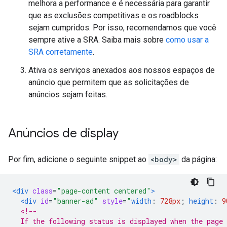
melhora a performance e é necessária para garantir
que as exclusões competitivas e os roadblocks
sejam cumpridos. Por isso, recomendamos que você
sempre ative a SRA. Saiba mais sobre
como usar a
SRA corretamente
.
Ativa os serviços anexados aos nossos espaços de
anúncio que permitem que as solicitações de
anúncios sejam feitas.
Anúncios de display
Por fim, adicione o seguinte snippet ao
<body>
da página:
<div
class
=
"page-content centered"
>
<div
id
=
"banner-ad"
style
=
"
width
:
728px
;
height
:
9
<!--
  If the following status is displayed when the page 