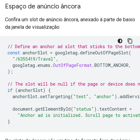
Espaço de anúncio âncora
Confira um slot de anúncio âncora, anexado à parte de baixo
da janela de visualização:
// Define an anchor ad slot that sticks to the botto
const
 anchorSlot 
=
 googletag
.
defineOutOfPageSlot
(
"/6355419/Travel"
,
  googletag
.
enums
.
OutOfPageFormat
.
BOTTOM_ANCHOR
,
);
// The slot will be null if the page or device does 
if
(
anchorSlot
)
{
  anchorSlot
.
setTargeting
(
"test"
,
"anchor"
).
addServi
  document
.
getElementById
(
"status"
).
textContent 
=
"Anchor ad is initialized. Scroll page to activa
}