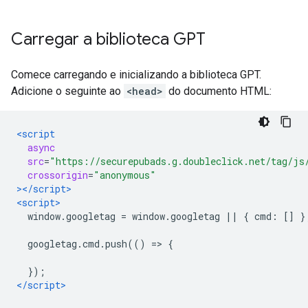
Carregar a biblioteca GPT
Comece carregando e inicializando a biblioteca GPT.
Adicione o seguinte ao
<head>
do documento HTML:
<script
async
src
=
"https://securepubads.g.doubleclick.net/tag/js
crossorigin
=
"anonymous"
></script>
<script>
  window
.
googletag 
=
 window
.
googletag 
||
{
 cmd
:
[]
}
  googletag
.
cmd
.
push
(()
=>
{
});
</script>