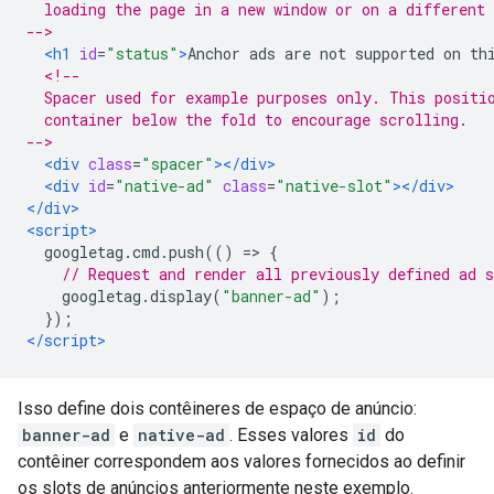
  loading the page in a new window or on a different 
-->
<h1
id
=
"status"
>
Anchor ads are not supported on th
<!--
  Spacer used for example purposes only. This positi
  container below the fold to encourage scrolling.
-->
<div
class
=
"spacer"
></div>
<div
id
=
"native-ad"
class
=
"native-slot"
></div>
</div>
<script>
  googletag
.
cmd
.
push
(()
=>
{
// Request and render all previously defined ad s
    googletag
.
display
(
"banner-ad"
);
});
</script>
Isso define dois contêineres de espaço de anúncio:
banner-ad
e
native-ad
. Esses valores
id
do
contêiner correspondem aos valores fornecidos ao definir
os slots de anúncios anteriormente neste exemplo.