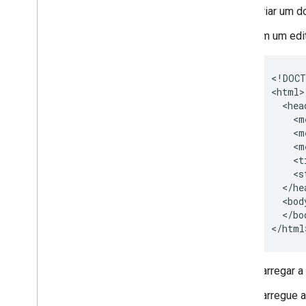
Criar um 
Em um edi
<!DOCT
<html>

  <head
    <m
    <m
    <m
    <t
    <s
  </hea
  <body
  </bod
</html
Carregar a
Carregue a