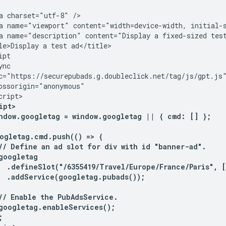
a charset="utf-8" />

a name="viewport" content="width=device-width, initial-s
a name="description" content="Display a fixed-sized test
le>Display a test ad</title>

pt

nc

c="https://securepubads.g.doubleclick.net/tag/js/gpt.js"
ossorigin="anonymous"

ipt>
indow.googletag = window.googletag || { cmd: [] };
ogletag.cmd.push(() => {
// Define an ad slot for div with id "banner-ad".
googletag
  .defineSlot("/6355419/Travel/Europe/France/Paris", [
  .addService(googletag.pubads());
// Enable the PubAdsService.
googletag.enableServices();
;