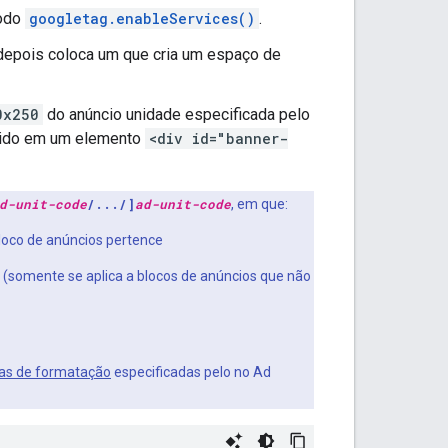
todo
googletag.enableServices()
.
 depois coloca um que cria um espaço de
0x250
do anúncio unidade especificada pelo
ibido em um elemento
<div id="banner-
d-unit-code
/.../]
ad-unit-code
, em que:
loco de anúncios pertence
s (somente se aplica a blocos de anúncios que não
as de formatação
especificadas pelo no Ad