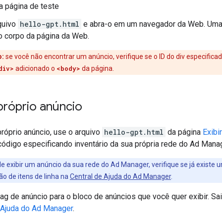
 a página de teste
quivo
hello-gpt.html
e abra-o em um navegador da Web. Uma v
o corpo da página da Web.
o:
se você não encontrar um anúncio, verifique se o ID do div especifica
div>
adicionado o
<body>
da página.
próprio anúncio
próprio anúncio, use o arquivo
hello-gpt.html
da página
Exibi
código especificando inventário da sua própria rede do Ad Manag
e exibir um anúncio da sua rede do Ad Manager, verifique se já existe um
ão de itens de linha na
Central de Ajuda do Ad Manager
.
ag de anúncio para o bloco de anúncios que você quer exibir. Sa
 Ajuda do Ad Manager
.