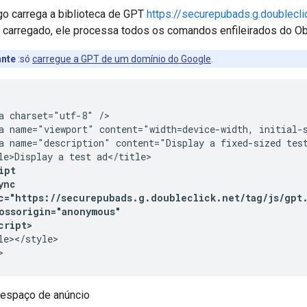
o carrega a biblioteca de GPT
https://securepubads.g.doubleclic
 carregado, ele processa todos os comandos enfileirados do O
ante
:só
carregue a GPT de um domínio do Google
.
a charset="utf-8" />

a name="viewport" content="width=device-width, initial-s
a name="description" content="Display a fixed-sized test
ipt
ync
c="https://securepubads.g.doubleclick.net/tag/js/gpt
ossorigin="anonymous"
cript>
le></style>

>
 espaço de anúncio