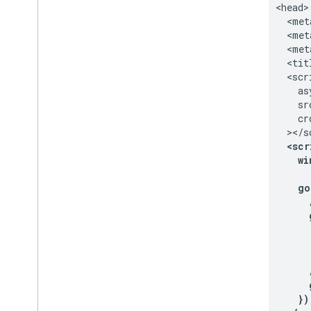
<head>

  <met
  <met
  <met
  <tit
  <scri
    asy
    sr
    cr
  <scr
    w
    go
      
      
      
      
      
      
    })