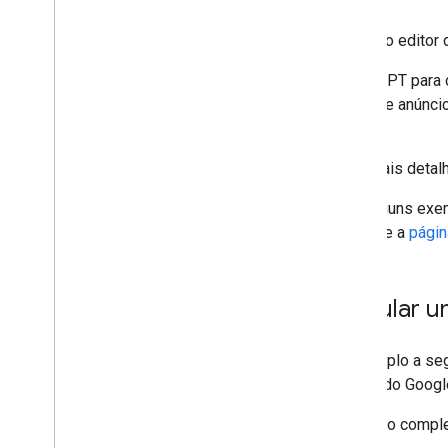
atualização de anúncios
Tags de passback
A Tag do editor
Use a GPT para 
Segurança e privacidade
bloco de anúncio
Configurar uma política de
incorporador de origem cruzada
Web.
Integrar com uma Política de Segurança
de Conteúdo
Para mais detal
Veja alguns exe
Solução de problemas
consulte a
págin
Console do Editor do Google
Mensagens do Console do Editor do
Google
Veicular u
Práticas recomendadas
Práticas recomendadas gerais
O exemplo a seg
Práticas recomendadas de anúncios
testes do Googl
Minimizar a mudança de layout
Monitorar a performance
O código compl
Evitar erros comuns de implementação