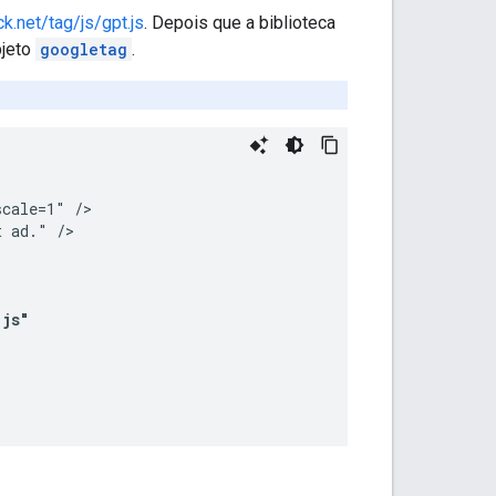
k.net/tag/js/gpt.js
. Depois que a biblioteca
bjeto
googletag
.
cale=1" />

 ad." />

.js"