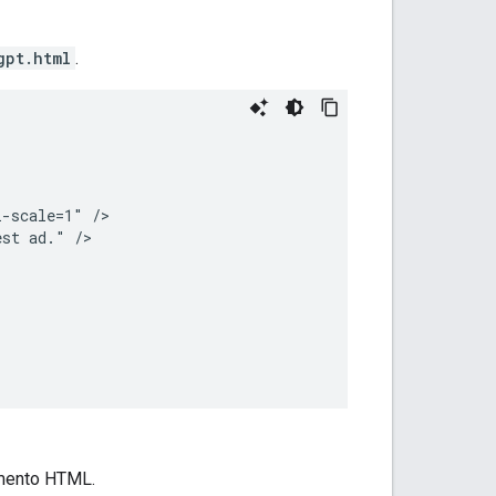
gpt.html
.
-scale=1" />

st ad." />

mento HTML.