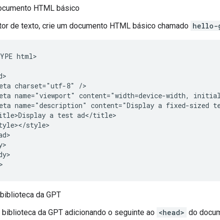
documento HTML básico
tor de texto, crie um documento HTML básico chamado
hello-
YPE html>

>

eta charset="utf-8" />

eta name="viewport" content="width=device-width, initial
eta name="description" content="Display a fixed-sized te
itle>Display a test ad</title>

tyle></style>

d>

>

y>

>
 biblioteca da GPT
 biblioteca da GPT adicionando o seguinte ao
<head>
do docu