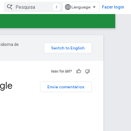
/
Fazer login
 idioma de
Isso foi útil?
gle
Envie comentários