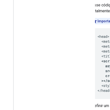
Esse códig
totalmente
Import
<head>

  <met
  <met
  <met
  <scr
    as
    sr
    cr
  ></s
  <sty
</head
Definir um