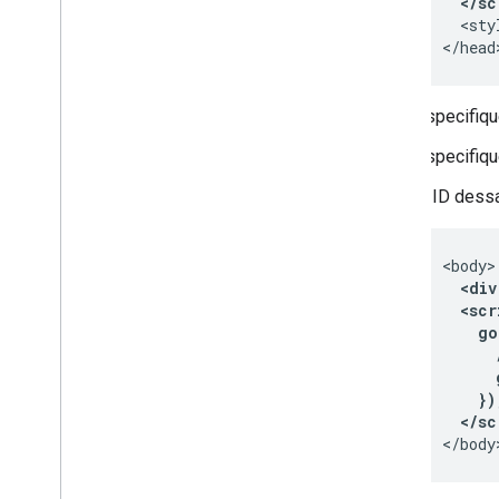
  </sc
  <sty
</head
Especifiqu
Especifiqu
O ID dess
  <div
  <scr
    go
      
      
    })
  </sc
</body