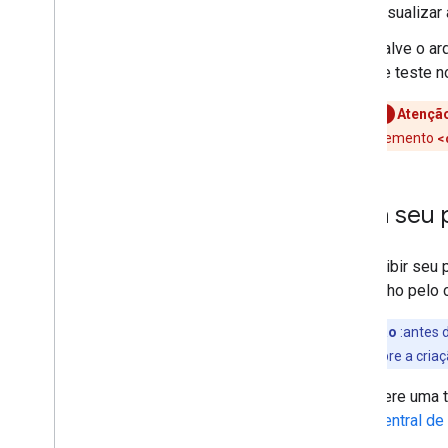
Visualizar
Salve o ar
de teste n
Atençã
elemento
<
Exiba seu 
Para exibir seu 
cabeçalho pelo 
Observação
:antes d
Saiba mais sobre a criaç
Gere uma t
Central de