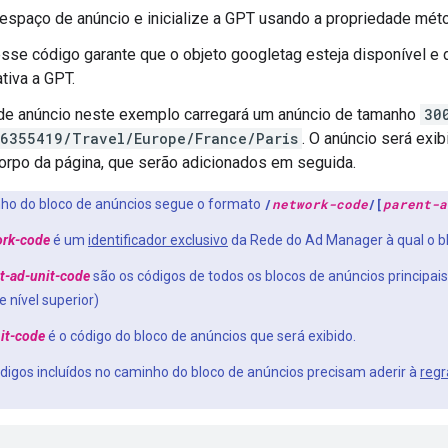
espaço de anúncio e inicialize a GPT usando a propriedade mé
esse código garante que o objeto googletag esteja disponível e
tiva a GPT.
de anúncio neste exemplo carregará um anúncio de tamanho
30
6355419/Travel/Europe/France/Paris
. O anúncio será ex
orpo da página, que serão adicionados em seguida.
ho do bloco de anúncios segue o formato
/
network-code
/[
parent-a
ork-code
é um
identificador exclusivo
da Rede do Ad Manager à qual o b
t-ad-unit-code
são os códigos de todos os blocos de anúncios principai
e nível superior)
it-code
é o código do bloco de anúncios que será exibido.
digos incluídos no caminho do bloco de anúncios precisam aderir à
regr