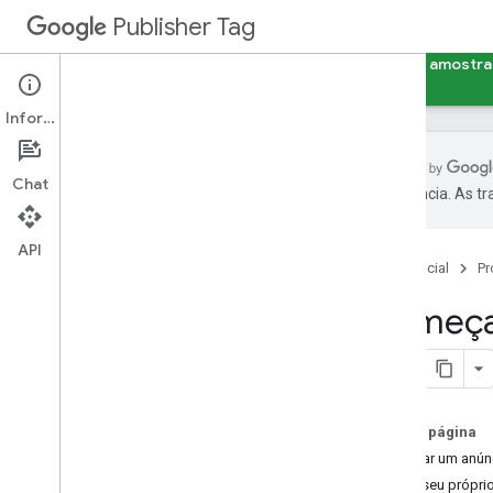
Publisher Tag
Guias
Referência
Exemplos
Criador de amostra
Informações
Chat
preferência. As t
Introdução
Começar
API
Página inicial
Pr
Noções básicas
Usar o Type
Script
Começar
Conceitos básicos
Tamanhos de anúncio
Segmentação por chave-valor
Nesta página
Veicular um anún
Conceitos avançados
Exiba seu própri
Controlar o carregamento e a