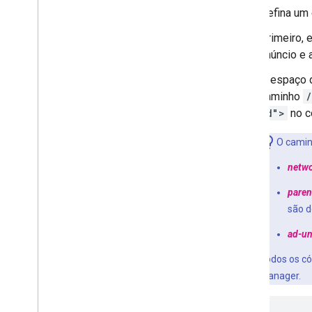
Defina um 
Primeiro, 
anúncio e a
O espaço 
caminho
/
ad">
no c
O camin
netw
paren
são d
ad-un
Todos os có
Manager.