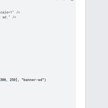
cale=1" />

 ad." />



300, 250], "banner-ad")