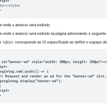
ript>
le></style>

>
e onde o anúncio será exibido
e onde o anúncio será exibido na página adicionando o seguinte
a
<div>
corresponde ao ID especificado ao definir o espaço de
 id="banner-ad" style="width: 300px; height: 250px"></
ipt>
ogletag.cmd.push(() => {
// Request and render an ad for the "banner-ad" slot.
googletag.display("banner-ad");
;
ript>
>