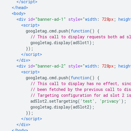
</script>
</head>
<body>
<div
id
=
"banner-ad-1"
style
=
"
width
:
728px
;
heigh
<script>
        googletag
.
cmd
.
push
(
function
()
{
// This call to display requests both ad s
          googletag
.
display
(
adSlot1
);
});
</script>
</div>
<div
id
=
"banner-ad-2"
style
=
"
width
:
728px
;
heigh
<script>
        googletag
.
cmd
.
push
(
function
()
{
// This call to display has no effect, sin
// been fetched by the previous call to dis
// Targeting configuration for ad slot 2 i
          adSlot2
.
setTargeting
(
'test'
,
'privacy'
);
          googletag
.
display
(
adSlot2
);
});
</script>
</div>
</body>