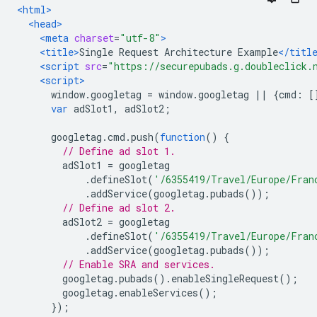
<html>
<head>
<meta
charset
=
"utf-8"
>
<title>
Single Request Architecture Example
</titl
<script
src
=
"https://securepubads.g.doubleclick.
<script>
      window
.
googletag 
=
 window
.
googletag 
||
{
cmd
:
[
var
 adSlot1
,
 adSlot2
;
      googletag
.
cmd
.
push
(
function
()
{
// Define ad slot 1.
        adSlot1 
=
 googletag
.
defineSlot
(
'/6355419/Travel/Europe/Fran
.
addService
(
googletag
.
pubads
());
// Define ad slot 2.
        adSlot2 
=
 googletag
.
defineSlot
(
'/6355419/Travel/Europe/Fran
.
addService
(
googletag
.
pubads
());
// Enable SRA and services.
        googletag
.
pubads
().
enableSingleRequest
();
        googletag
.
enableServices
();
});