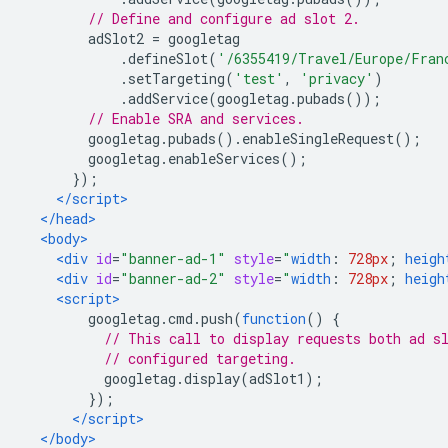
// Define and configure ad slot 2.
        adSlot2 
=
 googletag
.
defineSlot
(
'/6355419/Travel/Europe/Fran
.
setTargeting
(
'test'
,
'privacy'
)
.
addService
(
googletag
.
pubads
());
// Enable SRA and services.
        googletag
.
pubads
().
enableSingleRequest
();
        googletag
.
enableServices
();
});
</script>
</head>
<body>
<div
id
=
"banner-ad-1"
style
=
"
width
:
728px
;
heigh
<div
id
=
"banner-ad-2"
style
=
"
width
:
728px
;
heigh
<script>
        googletag
.
cmd
.
push
(
function
()
{
// This call to display requests both ad s
// configured targeting.
          googletag
.
display
(
adSlot1
);
});
</script>
</body>