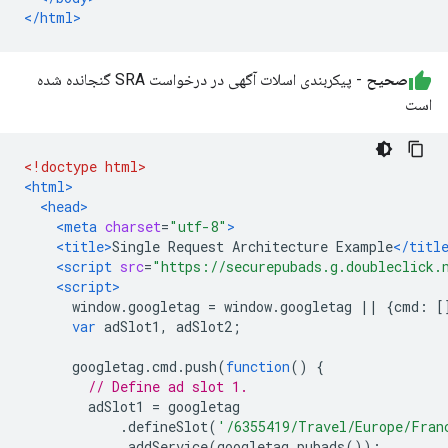
</html>
صحیح
- پیکربندی اسلات آگهی در درخواست SRA گنجانده شده
است
<!doctype html>
<html>
<head>
<meta
charset
=
"utf-8"
>
<title>
Single Request Architecture Example
</titl
<script
src
=
"https://securepubads.g.doubleclick.
<script>
      window
.
googletag 
=
 window
.
googletag 
||
{
cmd
:
[
var
 adSlot1
,
 adSlot2
;
      googletag
.
cmd
.
push
(
function
()
{
// Define ad slot 1.
        adSlot1 
=
 googletag
.
defineSlot
(
'/6355419/Travel/Europe/Fran
.
addService
(
googletag
.
pubads
());