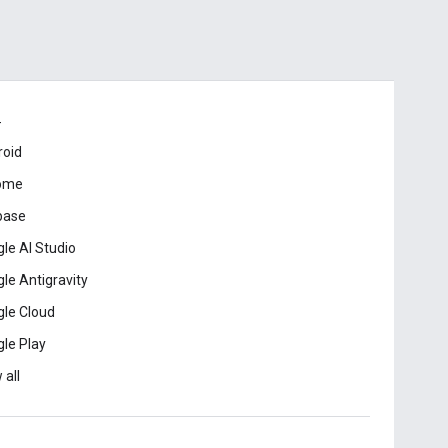
드
roid
ome
base
le AI Studio
le Antigravity
le Cloud
le Play
 all