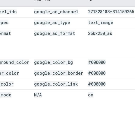
nel_ids
google_ad_channel
271828183+314159265
ypes
google_ad_type
text_image
ormat
google_ad_format
250x250_as
ground_color
google_color_bg
#000000
er_color
google_color_border
#000000
_color
google_color_link
#000000
_mode
N/A
on