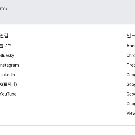
UTC)
연결
빌
블로그
And
Bluesky
Chr
Instagram
Fire
LinkedIn
Goog
X(트위터)
Goog
YouTube
Goog
Goog
View