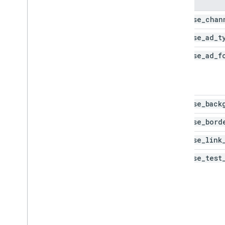
adsense_chan
adsense_ad_t
adsense_ad_f
adsense_back
adsense_bord
adsense_link
adsense_test