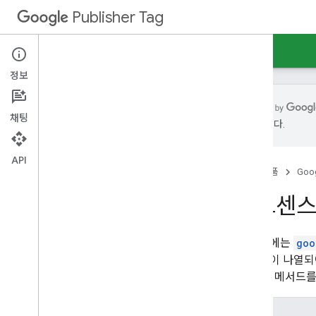
Publisher Tag
가이드
참조
샘플
샘플 빌더
지원
정보
채팅
수 있습니다.
GPT
GPT 참조
API
홈
제품
Goog
GPT 출시 노트
GPT 버전 기록
애드센스
GPT의 애드센스 속성
구성 API 이전
아래 표에는
goo
는 속성이 나열되어
니다. 이 메서드
새 속성