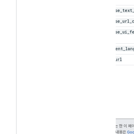
adsense_text
adsense_url_
adsense_ui_f
document_lan
page_url
달리 명시되지 않는 한 이 
여됩니다. 자세한 내용은
Goo