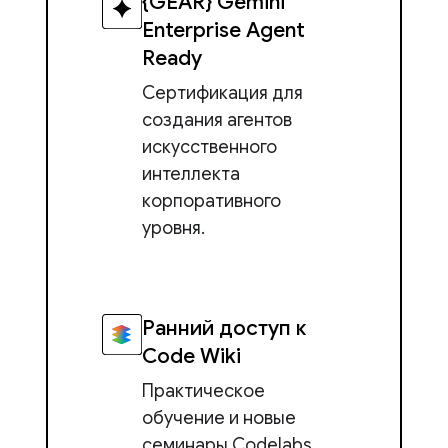
{GEAR} Gemini
Enterprise Agent
Ready
Сертификация для
создания агентов
искусственного
интеллекта
корпоративного
уровня.
Ранний доступ к
Code Wiki
Практическое
обучение и новые
семинары Codelabs,