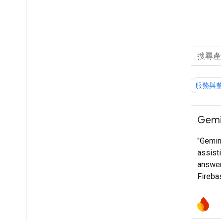
所有產品
篩選條件：
產品類別
服務與
全選
平台和作業系統
Gemin
架構、IDE 和 SDK
"Gemini
服務與整合
assisti
成長與營利
answer
Fireba
開發重點
genera
develo
全選
troubl
AI