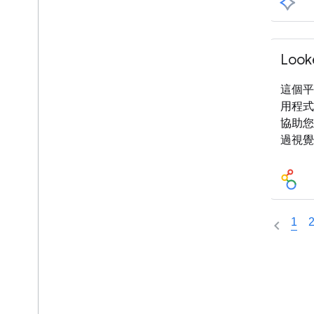
Loo
這個平
用程式
協助您
過視覺
1