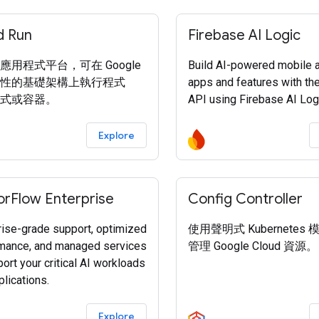
d Run
Firebase AI Logic
應用程式平台，可在 Google
Build AI-powered mobile 
性的基礎架構上執行程式
apps and features with th
式或容器。
API using Firebase AI Log
Explore
orFlow Enterprise
Config Controller
rise-grade support, optimized
使用聲明式 Kubernetes
mance, and managed services
管理 Google Cloud 資源。
ort your critical AI workloads
lications.
Explore