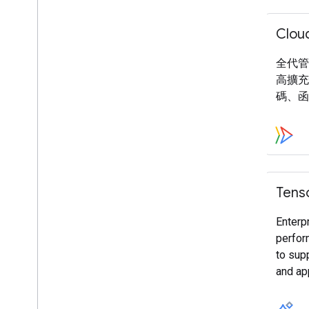
行動裝置
Clou
Web
Cloud
全代管
高擴充
碼、函
Tens
Enterp
perfor
to supp
and app