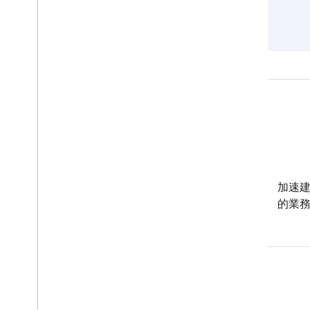
Android
這些新型工具可協助您在各種
加速
Android 裝置上打造深受使用者
的業
喜愛的體驗。