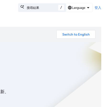
/
登入
創新、