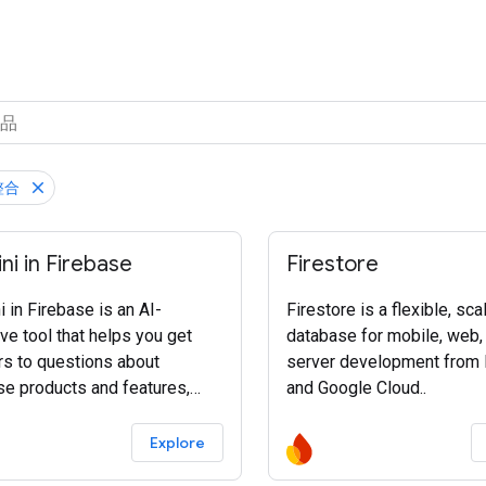
整合
i in Firebase
Firestore
 in Firebase is an AI-
Firestore is a flexible, sca
ve tool that helps you get
database for mobile, web,
s to questions about
server development from 
se products and features,
and Google Cloud..
tes and explains code for
pment, and shortens your
Explore
eshooting process."