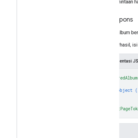
Isi permintaan h
Isi respons
Daftar album be
Jika berhasil, i
Representasi J
{
"sharedAlbum
{
object (
}
]
,
"nextPageTo
}
Kolom