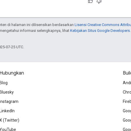
onten di halaman ini dilisensikan berdasarkan
Lisensi Creative Commons Attribu
 mengetahui informasi selengkapnya, lihat
Kebijakan Situs Google Developers
025-07-25 UTC.
Hubungkan
Buil
Blog
And
Bluesky
Chr
Instagram
Fire
LinkedIn
Goog
X (Twitter)
Goog
YouTube
Goog