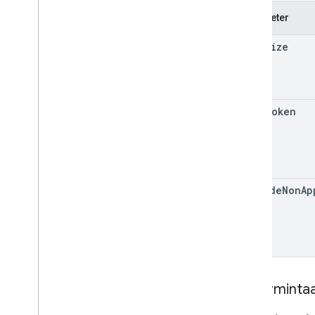
Parameter
page
Size
page
Token
exclude
Non
Ap
Data
Isi perminta