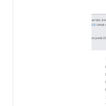
Kecuali dinyatakan lain, k
Lisensi Apache 2.0
. Untuk
afiliasinya.
Terakhir diperbarui pada 2
Interaksi
Google Developer Program
Google Developer Groups
Google Developer Experts
Accelerators
Google Cloud & NVIDIA