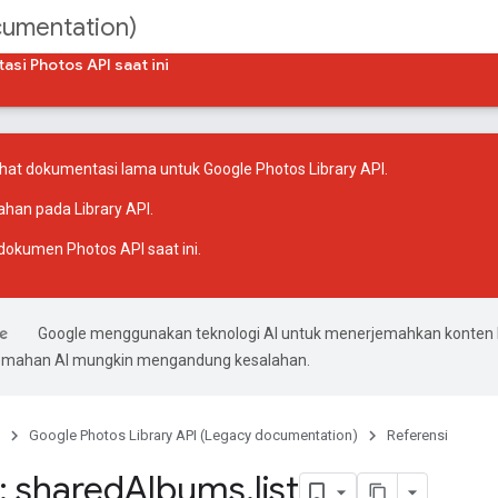
cumentation)
si Photos API saat ini
at dokumentasi lama untuk Google Photos Library API.
ahan pada Library API
.
dokumen Photos API saat ini
.
Google menggunakan teknologi AI untuk menerjemahkan konten
rjemahan AI mungkin mengandung kesalahan.
Google Photos Library API (Legacy documentation)
Referensi
 shared
Albums
.
list