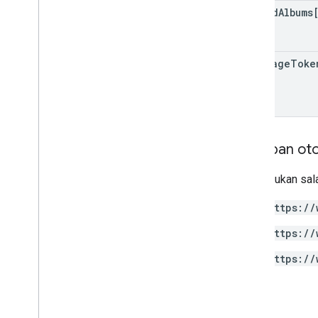
shared
Albums
next
Page
Toke
Cakupan oto
Memerlukan sala
https://
https://
https://