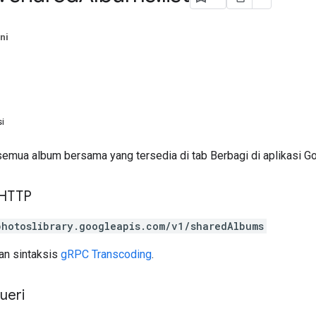
ni
i
mua album bersama yang tersedia di tab Berbagi di aplikasi G
 HTTP
photoslibrary.googleapis.com/v1/sharedAlbums
n sintaksis
gRPC Transcoding
.
ueri