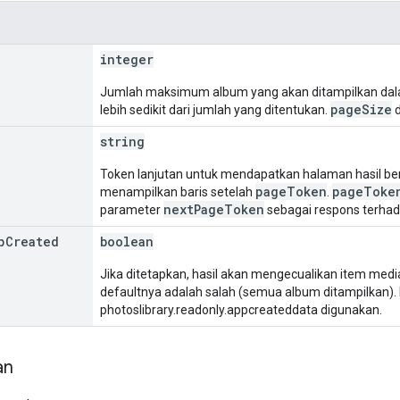
integer
Jumlah maksimum album yang akan ditampilkan dal
pageSize
lebih sedikit dari jumlah yang ditentukan.
d
string
Token lanjutan untuk mendapatkan halaman hasil be
pageToken
pageToke
menampilkan baris setelah
.
nextPageToken
parameter
sebagai respons terha
p
Created
boolean
Jika ditetapkan, hasil akan mengecualikan item media 
defaultnya adalah salah (semua album ditampilkan). 
photoslibrary.readonly.appcreateddata digunakan.
an