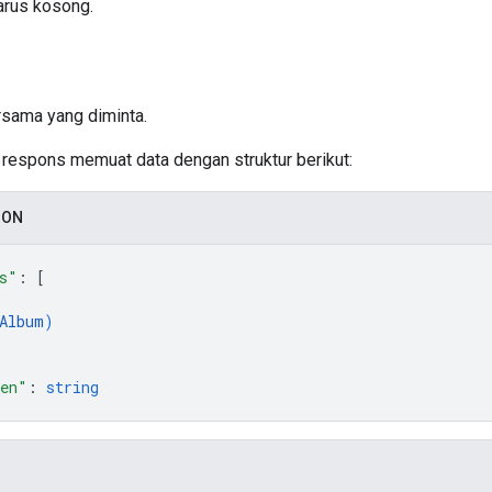
arus kosong.
rsama yang diminta.
si respons memuat data dengan struktur berikut:
SON
s"
: 
[
Album
)
ken"
: 
string