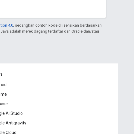
tion 4.0
, sedangkan contoh kode dilisensikan berdasarkan
. Java adalah merek dagang terdaftar dari Oracle dan/atau
d
roid
ome
base
le AI Studio
le Antigravity
le Cloud