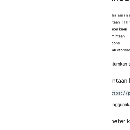
Jenis
Pada halaman i
Album
Position
Permintaan HTTP
Status
Parameter kueri
Isi permintaan
Isi respons
Cakupan otorisas
Mencantumkan se
Permintaan
GET https://
URL menggunaka
Parameter k