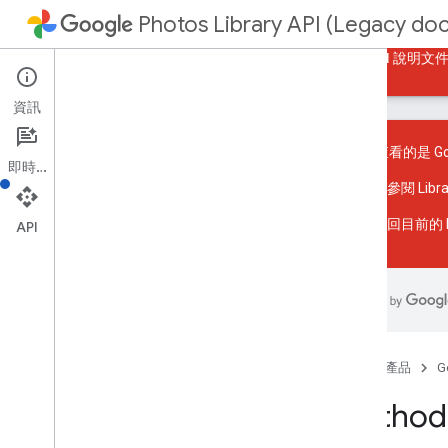
Photos Library API (Legacy do
指南
參考資料
範例
返回目前的 Photos API 說明文
資訊
您目前查看的是 Goog
即時通訊
請參閱
Lib
資源摘要
返回
目前的 P
API
REST 資源
張專輯
總覽
add
Enrichment
batch
Add
Media
Items
首頁
產品
G
batch
Remove
Media
Items
建立
Method
獲得
清單