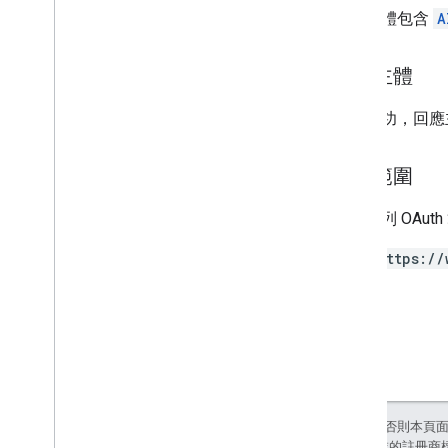
要求主體包含
A
回應主體
如果成功，回應
授權範圍
需要下列 OAut
https://
除非另有註明，否則本頁
和/或其關聯企業的註冊商