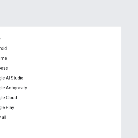
本
roid
ome
base
le AI Studio
le Antigravity
le Cloud
le Play
 all