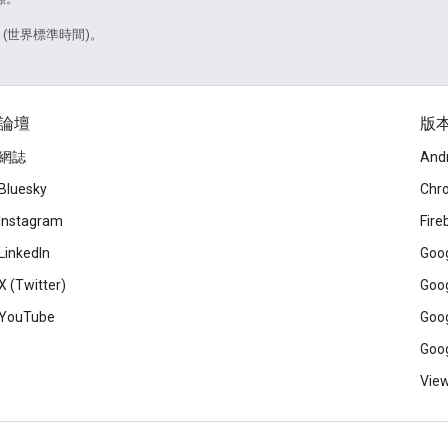
5 (世界標準時間)。
論壇
版
網誌
And
Bluesky
Chr
Instagram
Fire
LinkedIn
Goog
X (Twitter)
Goog
YouTube
Goog
Goog
View