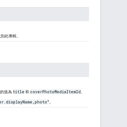
識別此專輯。
title
coverPhotoMediaItemId
效的值為
和
。
er.displayName,photo"
。