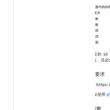
修補
這個頁面中的內
次分享
HTTP 要求
取消共用
路徑參數
media
Items
查詢參數
shared
Albums
要求主體
回應主體
類型
授權範圍
Album
Position
狀態
使用指定的
id
API 建立，且
HTTP 要求
PATCH https:
這個網址使用
g
路徑參數