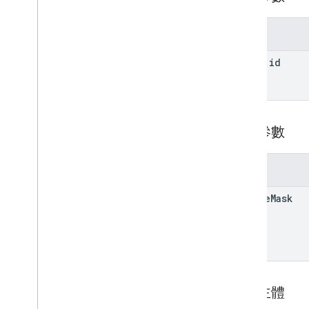
參數
album
.
id
查詢參數
參數
update
Mask
要求主體