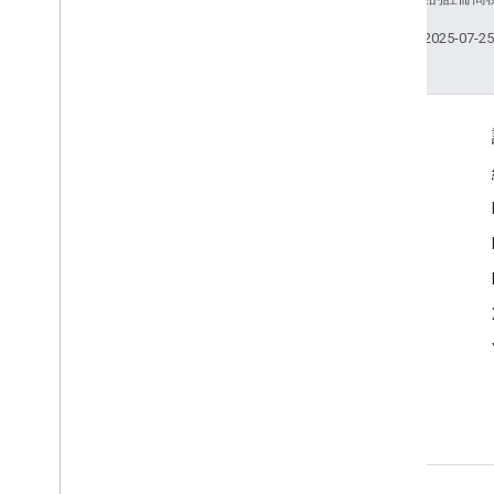
上次更新時間：2025-07-2
互動交流
Google Developer Program
Google Developer Groups
Google Developer Experts
Accelerators
Google Cloud & NVIDIA