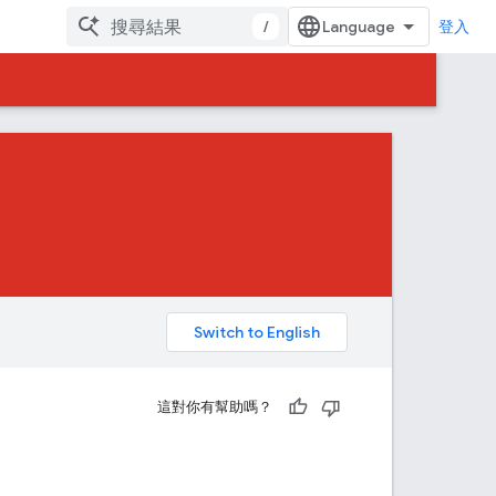
/
登入
。
這對你有幫助嗎？