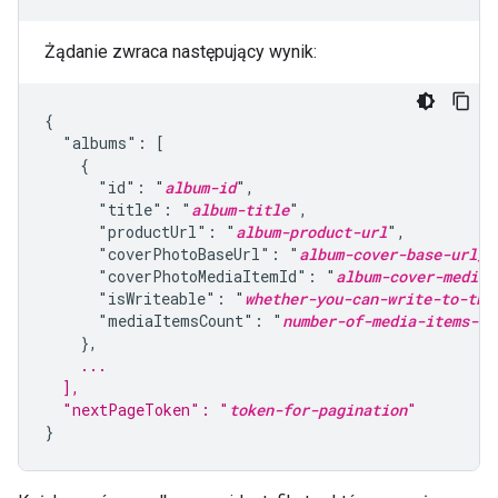
Żądanie zwraca następujący wynik:
{

  "albums": [

    {

      "id": "
album-id
",

      "title": "
album-title
",

      "productUrl": "
album-product-url
",

      "coverPhotoBaseUrl": "
album-cover-base-url_d
      "coverPhotoMediaItemId": "
album-cover-media-
      "isWriteable": "
whether-you-can-write-to-thi
      "mediaItemsCount": "
number-of-media-items-in
    ...
  ],
  "nextPageToken": "
token-for-pagination
"
}