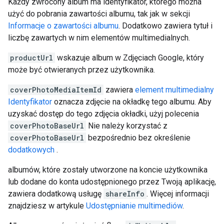
Każdy zwrócony album ma identyfikator, którego można
użyć do pobrania zawartości albumu, tak jak w sekcji
Informacje o zawartości albumu
. Dodatkowo zawiera tytuł i
liczbę zawartych w nim elementów multimedialnych.
productUrl
wskazuje album w Zdjęciach Google, który
może być otwieranych przez użytkownika.
coverPhotoMediaItemId
zawiera
element multimedialny
Identyfikator
oznacza zdjęcie na okładkę tego albumu. Aby
uzyskać dostęp do tego zdjęcia okładki, użyj polecenia
coverPhotoBaseUrl
Nie należy korzystać z
coverPhotoBaseUrl
bezpośrednio bez określenie
dodatkowych
.
albumów, które zostały utworzone na koncie użytkownika
lub dodane do konta udostępnionego przez Twoją aplikację,
zawiera dodatkową usługę
shareInfo
. Więcej informacji
znajdziesz w artykule
Udostępnianie multimediów
.