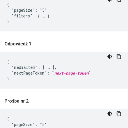
{

  "pageSize": "5",

  "filters": { … }

}
Odpowiedź 1
{

  "mediaItem": [ … ],

  "nextPageToken": "
next-page-token
"

}
Prośba nr 2
{

  "pageSize": "5",
