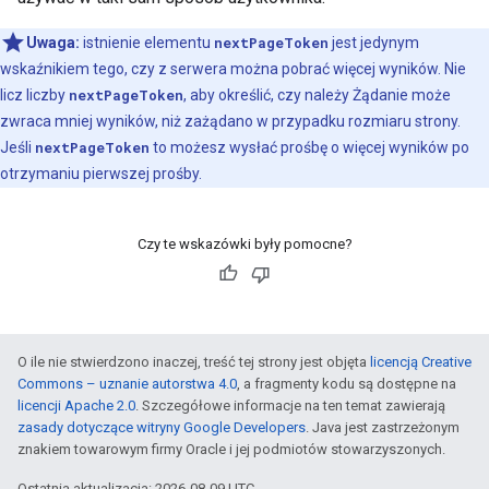
Uwaga:
istnienie elementu
nextPageToken
jest jedynym
wskaźnikiem tego, czy z serwera można pobrać więcej wyników. Nie
licz liczby
nextPageToken
, aby określić, czy należy Żądanie może
zwraca mniej wyników, niż zażądano w przypadku rozmiaru strony.
Jeśli
nextPageToken
to możesz wysłać prośbę o więcej wyników po
otrzymaniu pierwszej prośby.
Czy te wskazówki były pomocne?
O ile nie stwierdzono inaczej, treść tej strony jest objęta
licencją Creative
Commons – uznanie autorstwa 4.0
, a fragmenty kodu są dostępne na
licencji Apache 2.0
. Szczegółowe informacje na ten temat zawierają
zasady dotyczące witryny Google Developers
. Java jest zastrzeżonym
znakiem towarowym firmy Oracle i jej podmiotów stowarzyszonych.
Ostatnia aktualizacja: 2026-08-09 UTC.