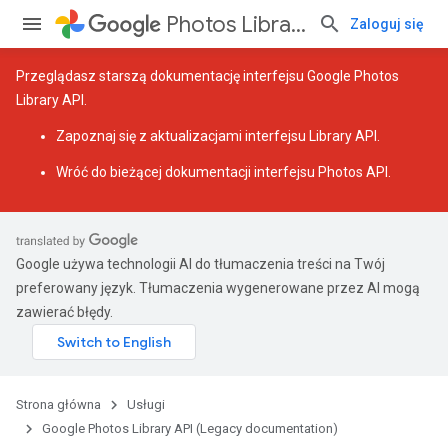
Photos Library API (Legacy documentation)
Zaloguj się
Przeglądasz starszą dokumentację interfejsu Google Photos
Library API.
Zapoznaj się z
aktualizacjami interfejsu Library API
.
Wróć do
bieżącej dokumentacji interfejsu Photos API
.
Google używa technologii AI do tłumaczenia treści na Twój
preferowany język. Tłumaczenia wygenerowane przez AI mogą
zawierać błędy.
Strona główna
Usługi
Google Photos Library API (Legacy documentation)