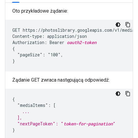
Oto przykładowe żądanie:
GET https://photoslibrary.googleapis.com/v1/mediaIt
Content-type: application/json

Authorization: Bearer 
oauth2-token
{

  "pageSize": "100",

}
Żądanie GET zwraca następującą odpowiedź:
{

    ...
  ],
  "nextPageToken": "
token-for-pagination
"
}