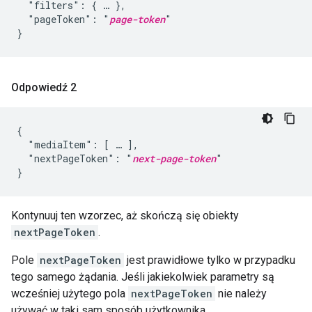
  "filters": { … },

  "pageToken": "
page-token
"

}
Odpowiedź 2
{

  "mediaItem": [ … ],

  "nextPageToken": "
next-page-token
"

}
Kontynuuj ten wzorzec, aż skończą się obiekty
nextPageToken
.
Pole
nextPageToken
jest prawidłowe tylko w przypadku
tego samego żądania. Jeśli jakiekolwiek parametry są
wcześniej użytego pola
nextPageToken
nie należy
używać w taki sam sposób użytkownika.