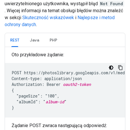
uwierzytelnionego użytkownika, wystąpił błąd
Not Found
. Więcej informacji na temat obsługi błędów można znaleźć
w sekcji
Skuteczność wskazówek
i
Najlepsze i metod
ochrony danych
.
REST
Java
PHP
Oto przykładowe żądanie:
POST https://photoslibrary.googleapis.com/v1/mediaI
Content-type: application/json

Authorization: Bearer 
oauth2-token
{

  "pageSize": "100",

  "albumId": "
album-id
"

}
Żądanie POST zwraca następującą odpowiedź: