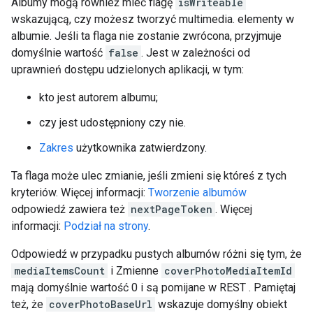
Albumy mogą również mieć flagę
isWriteable
wskazującą, czy możesz tworzyć multimedia. elementy w
albumie. Jeśli ta flaga nie zostanie zwrócona, przyjmuje
domyślnie wartość
false
. Jest w zależności od
uprawnień dostępu udzielonych aplikacji, w tym:
kto jest autorem albumu;
czy jest udostępniony czy nie.
Zakres
użytkownika zatwierdzony.
Ta flaga może ulec zmianie, jeśli zmieni się któreś z tych
kryteriów. Więcej informacji:
Tworzenie albumów
odpowiedź zawiera też
nextPageToken
. Więcej
informacji:
Podział na strony
.
Odpowiedź w przypadku pustych albumów różni się tym, że
mediaItemsCount
i Zmienne
coverPhotoMediaItemId
mają domyślnie wartość 0 i są pomijane w REST . Pamiętaj
też, że
coverPhotoBaseUrl
wskazuje domyślny obiekt