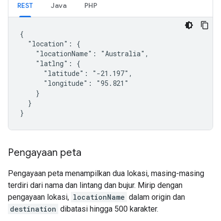
REST
Java
PHP
{

  "location": {

    "locationName": "Australia",

    "latlng": {

      "latitude": "-21.197",

      "longitude": "95.821"

    }

  }

}
Pengayaan peta
Pengayaan peta menampilkan dua lokasi, masing-masing
terdiri dari nama dan lintang dan bujur. Mirip dengan
pengayaan lokasi,
locationName
dalam origin dan
destination
dibatasi hingga 500 karakter.