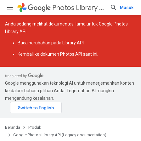
Photos Library API (Legacy documentation)
Masuk
Anda sedang melihat dokumentasi lama untuk Google Photos
Library API.
Baca
perubahan pada Library API
.
Kembali ke
dokumen Photos API saat ini
.
Google menggunakan teknologi AI untuk menerjemahkan konten
ke dalam bahasa pilihan Anda. Terjemahan AI mungkin
mengandung kesalahan.
Beranda
Produk
Google Photos Library API (Legacy documentation)