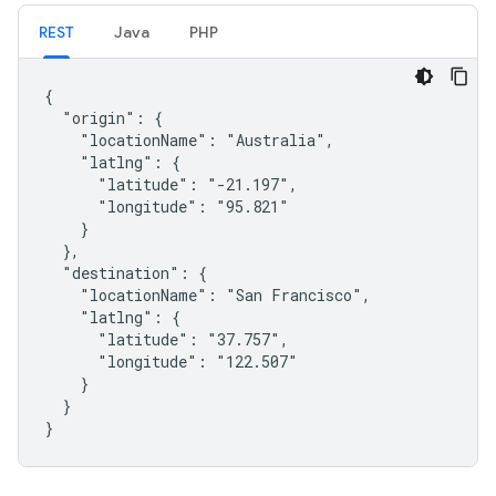
REST
Java
PHP
{

  "origin": {

    "locationName": "Australia",

    "latlng": {

      "latitude": "-21.197",

      "longitude": "95.821"

    }

  },

  "destination": {

    "locationName": "San Francisco",

    "latlng": {

      "latitude": "37.757",

      "longitude": "122.507"

    }

  }

}