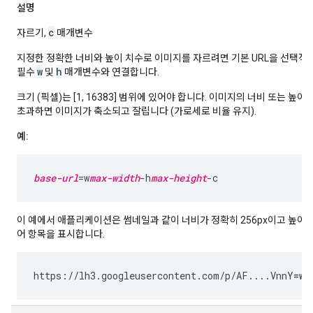
설명
c
자르기,
매개변수
지정한 정확한 너비와 높이 치수로 이미지를 자르려면 기본 URL을 선택적
w
h
필수
및
매개변수와 연결합니다.
크기 (픽셀)는 [1, 16383] 범위에 있어야 합니다. 이미지의 너비 또는 높
초과하면 이미지가 축소되고 잘립니다 (가로세로 비율 유지).
예:
base-url
=w
max-width
-h
max-height
이 예에서 애플리케이션은 썸네일과 같이 너비가 정확히 256px이고 높이가 
어 항목을 표시합니다.
https://lh3.googleusercontent.com/p/AF....VnnY
=w2