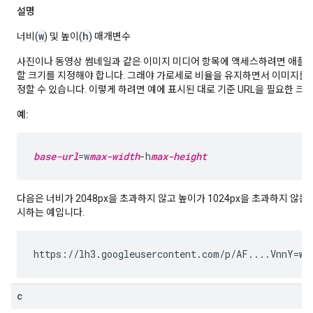
설명
w
h
너비(
) 및 높이(
) 매개변수
사진이나 동영상 썸네일과 같은 이미지 미디어 항목에 액세스하려면 애플
할 크기를 지정해야 합니다. 그래야 가로세로 비율을 유지하면서 이미지를 
정할 수 있습니다. 이렇게 하려면 예에 표시된 대로 기준 URL을 필요한 크
예:
base-url
=w
max-width
-h
max-height
다음은 너비가 2048px을 초과하지 않고 높이가 1024px을 초과하지 않는
시하는 예입니다.
https://lh3.googleusercontent.com/p/AF....VnnY=
w2
c