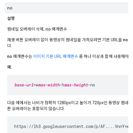
no
설명
no
썸네일 오버레이 삭제,
매개변수
재생 버튼 오버레이 없이 동영상의 썸네일을 가져오려면 기본 URL을
no
매
다.
no
매개변수는
이미지 기본 URL 매개변수
중 하나 이상과 함께 사용해야 
예:
base-url
=w
max-width
-h
max-height
-no
다음 예에서는 너비가 정확히 1280px이고 높이가 720px인 동영상 썸네
튼 오버레이는 포함되지 않습니다.
https://lh3.googleusercontent.com/p/AF....VnnY
=w1