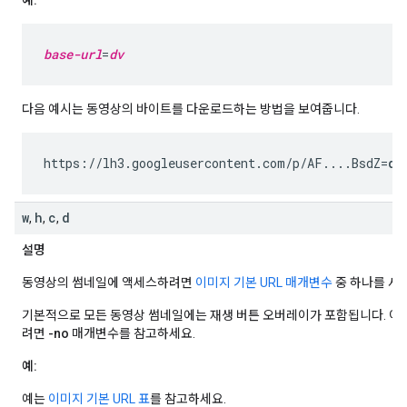
예:
base-url
=
dv
다음 예시는 동영상의 바이트를 다운로드하는 방법을 보여줍니다.
https://lh3.googleusercontent.com/p/AF....BsdZ=
dv
w
h
c
d
,
,
,
설명
동영상의 썸네일에 액세스하려면
이미지 기본 URL 매개변수
중 하나를 사
기본적으로 모든 동영상 썸네일에는 재생 버튼 오버레이가 포함됩니다. 이
려면
-no
매개변수를 참고하세요.
예:
예는
이미지 기본 URL 표
를 참고하세요.