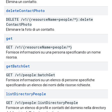
Elimina un contatto.
delete
Contact
Photo
DELETE
/
v1
/
{resource
Name=people
/
*}:delete
Contact
Photo
Eliminare la foto di un contatto.
get
GET
/
v1
/
{resource
Name=people
/
*}
Fornisce informazioni su una persona specificando un nome
risorsa.
get
Batch
Get
GET
/
v1
/
people:batch
Get
Fornisce informazioni su un elenco di persone specifiche
specificando un elenco dei nomi delle risorse richieste.
list
Directory
People
GET
/
v1
/
people:list
Directory
People
Fornisce un elenco di profili e contatti del dominio nella directory