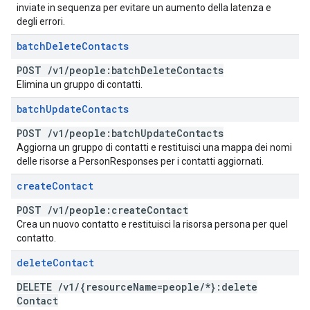
inviate in sequenza per evitare un aumento della latenza e
degli errori.
batch
Delete
Contacts
POST
/
v1
/
people:batch
Delete
Contacts
Elimina un gruppo di contatti.
batch
Update
Contacts
POST
/
v1
/
people:batch
Update
Contacts
Aggiorna un gruppo di contatti e restituisci una mappa dei nomi
delle risorse a PersonResponses per i contatti aggiornati.
create
Contact
POST
/
v1
/
people:create
Contact
Crea un nuovo contatto e restituisci la risorsa persona per quel
contatto.
delete
Contact
DELETE
/
v1
/
{resource
Name=people
/
*}:delete
Contact