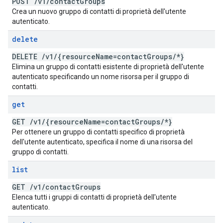
POST
/
v1
/
contact
Groups
Crea un nuovo gruppo di contatti di proprietà dell'utente
autenticato.
delete
DELETE
/
v1
/
{resource
Name=contact
Groups
/
*}
Elimina un gruppo di contatti esistente di proprietà dell'utente
autenticato specificando un nome risorsa per il gruppo di
contatti.
get
GET
/
v1
/
{resource
Name=contact
Groups
/
*}
Per ottenere un gruppo di contatti specifico di proprietà
dell'utente autenticato, specifica il nome di una risorsa del
gruppo di contatti.
list
GET
/
v1
/
contact
Groups
Elenca tutti i gruppi di contatti di proprietà dell'utente
autenticato.