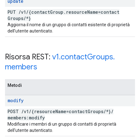
update
PUT
/
v1
/
{contact
Group
.
resource
Name=contact
Groups
/
*}
Aggiorna il nome di un gruppo di contatti esistente di proprietà
dell'utente autenticato.
Risorsa REST:
v1
.
contact
Groups
.
members
Metodi
modify
POST
/
v1
/
{resource
Name=contact
Groups
/
*}
/
members:modify
Modificare i membri di un gruppo di contatti di proprietà
dell'utente autenticato.