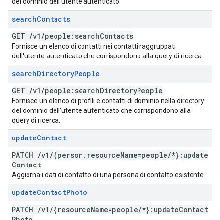
del dominio dell'utente autenticato.
search
Contacts
GET
/
v1
/
people:search
Contacts
Fornisce un elenco di contatti nei contatti raggruppati
dell'utente autenticato che corrispondono alla query di ricerca.
search
Directory
People
GET
/
v1
/
people:search
Directory
People
Fornisce un elenco di profili e contatti di dominio nella directory
del dominio dell'utente autenticato che corrispondono alla
query di ricerca.
update
Contact
PATCH
/
v1
/
{person
.
resource
Name=people
/
*}:update
Contact
Aggiorna i dati di contatto di una persona di contatto esistente.
update
Contact
Photo
PATCH
/
v1
/
{resource
Name=people
/
*}:update
Contact
Photo