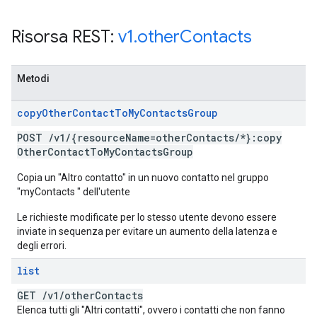
Risorsa REST:
v1
.
other
Contacts
Metodi
copy
Other
Contact
To
My
Contacts
Group
POST
/
v1
/
{resource
Name=other
Contacts
/
*}:copy
Other
Contact
To
My
Contacts
Group
Copia un "Altro contatto" in un nuovo contatto nel gruppo
"myContacts " dell'utente
Le richieste modificate per lo stesso utente devono essere
inviate in sequenza per evitare un aumento della latenza e
degli errori.
list
GET
/
v1
/
other
Contacts
Elenca tutti gli "Altri contatti", ovvero i contatti che non fanno