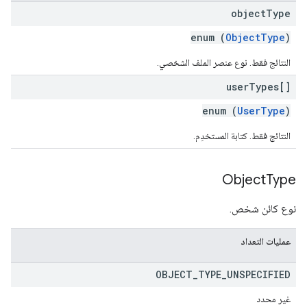
object
Type
enum (
ObjectType
)
النتائج فقط. نوع عنصر الملف الشخصي.
user
Types[]
enum (
UserType
)
النتائج فقط. كتابة المستخدِم.
Object
Type
نوع كائن شخص.
عمليات التعداد
OBJECT
_
TYPE
_
UNSPECIFIED
غير محدد