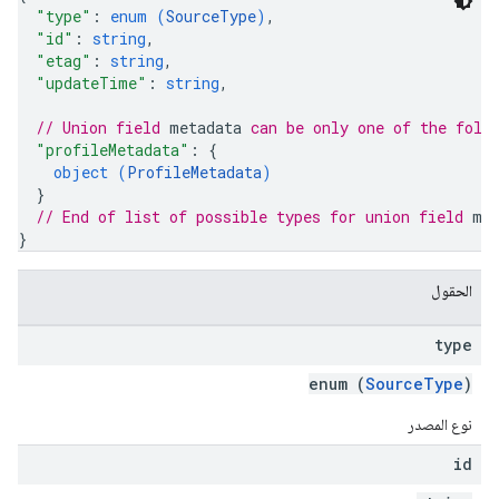
"type"
: 
enum (
SourceType
)
,
"id"
: 
string
,
"etag"
: 
string
,
"updateTime"
: 
string
,
// Union field 
metadata
 can be only one of the foll
"profileMetadata"
: 
{
object (
ProfileMetadata
)
}
// End of list of possible types for union field 
me
}
الحقول
type
enum (
SourceType
)
نوع المصدر
id