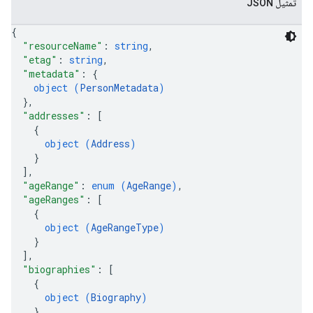
تمثيل JSON
{
"resourceName"
: 
string
,
"etag"
: 
string
,
"metadata"
: 
{
object (
PersonMetadata
)
}
,
"addresses"
: 
[
{
object (
Address
)
}
]
,
"ageRange"
: 
enum (
AgeRange
)
,
"ageRanges"
: 
[
{
object (
AgeRangeType
)
}
]
,
"biographies"
: 
[
{
object (
Biography
)
}