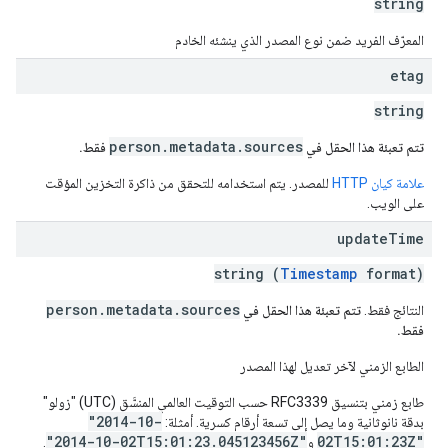
string
المعرّف الفريد ضمن نوع المصدر الذي ينشئه الخادم
etag
string
person.metadata.sources
تتم تعبئة هذا الحقل في
فقط.
علامة كيان HTTP
للمصدر. يتم استخدامه للتحقق من ذاكرة التخزين المؤقت
على الويب.
update
Time
string (
Timestamp
format)
person.metadata.sources
النتائج فقط.
تتم تعبئة هذا الحقل في
فقط.
الطابع الزمني لآخر تعديل لهذا المصدر
طابع زمني بتنسيق RFC3339 حسب التوقيت العالمي المنسَّق (UTC) "زولو"
"2014-10-
بدقة نانوثانية وما يصل إلى تسعة أرقام كسرية. أمثلة:
"2014-10-02T15:01:23.045123456Z"
02T15:01:23Z"
و
.