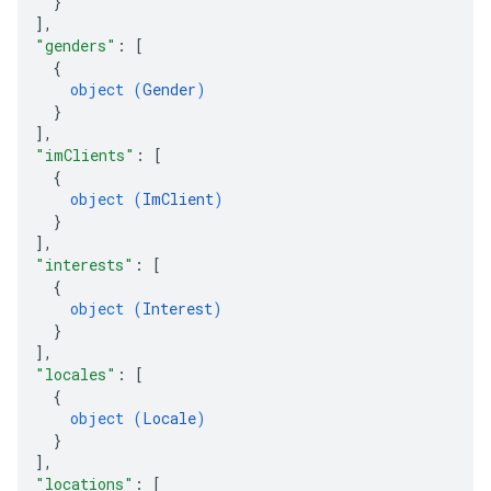
}
]
,
"genders"
: 
[
{
object (
Gender
)
}
]
,
"imClients"
: 
[
{
object (
ImClient
)
}
]
,
"interests"
: 
[
{
object (
Interest
)
}
]
,
"locales"
: 
[
{
object (
Locale
)
}
]
,
"locations"
: 
[