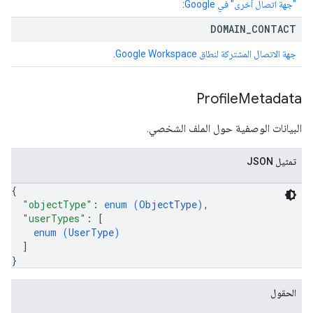
"جهة اتصال أخرى" في Google
:
DOMAIN
_
CONTACT
جهة الاتصال المشتركة لنطاق Google Workspace
.
Profile
Metadata
البيانات الوصفية حول الملف الشخصي.
تمثيل JSON
{
"objectType"
: 
enum (
ObjectType
)
,
"userTypes"
: 
[
enum (
UserType
)
]
}
الحقول