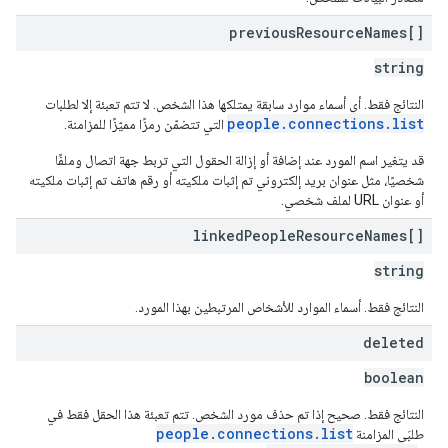
previous
Resource
Names[]
string
النتائج فقط. أي أسماء موارد سابقة يمتلكها هذا الشخص. لا تتم تعبئة إلا لطلبات
people.connections.list
التي تتضمّن رمزًا مميّزًا للمزامنة.
قد يتغير اسم المورد عند إضافة أو إزالة الحقول التي تربط جهة اتصال وملفًا
شخصيًا، مثل عنوان بريد إلكتروني تم إثبات ملكيته أو رقم هاتف تم إثبات ملكيته
أو عنوان URL لملف شخصي.
linked
People
Resource
Names[]
string
النتائج فقط. أسماء الموارد للأشخاص المرتبطين بهذا المورد.
deleted
boolean
النتائج فقط. صحيح إذا تم حذف مورد الشخص. تتم تعبئة هذا الحقل فقط في
people.connections.list
طلبَي المزامنة