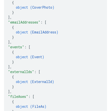
{
object (
CoverPhoto
)
}
]
,
"emailAddresses"
: 
[
{
object (
EmailAddress
)
}
]
,
"events"
: 
[
{
object (
Event
)
}
]
,
"externalIds"
: 
[
{
object (
ExternalId
)
}
]
,
"fileAses"
: 
[
{
object (
FileAs
)