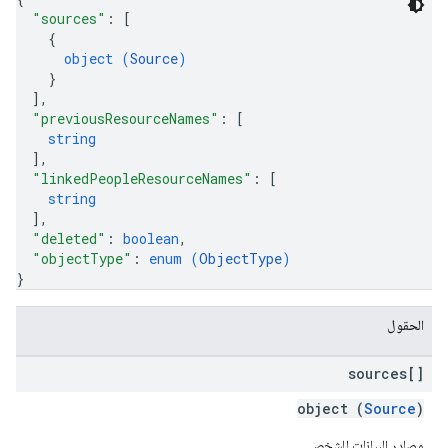
"sources"
: 
[
{
object (
Source
)
}
]
,
"previousResourceNames"
: 
[
string
]
,
"linkedPeopleResourceNames"
: 
[
string
]
,
"deleted"
: 
boolean
,
"objectType"
: 
enum (
ObjectType
)
}
الحقول
sources[]
object (
Source
)
مصادر البيانات للشخص.