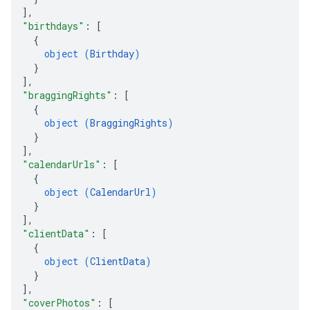
]
,
"birthdays"
: 
[
{
object (
Birthday
)
}
]
,
"braggingRights"
: 
[
{
object (
BraggingRights
)
}
]
,
"calendarUrls"
: 
[
{
object (
CalendarUrl
)
}
]
,
"clientData"
: 
[
{
object (
ClientData
)
}
]
,
"coverPhotos"
: 
[