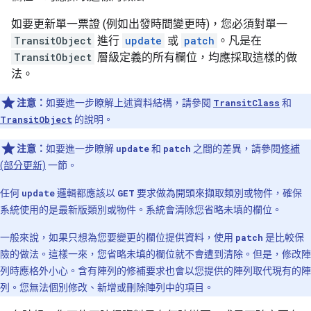
如要更新單一票證 (例如出發時間變更時)，您必須對單一
TransitObject
進行
update
或
patch
。凡是在
TransitObject
層級定義的所有欄位，均應採取這樣的做
法。
注意：
如要進一步瞭解上述資料結構，請參閱
TransitClass
和
TransitObject
的說明。
注意：
如要進一步瞭解
update
和
patch
之間的差異，請參閱
修補
(部分更新)
一節。
任何
update
邏輯都應該以
GET
要求做為開頭來擷取類別或物件，確保
系統使用的是最新版類別或物件。系統會清除您省略未填的欄位。
一般來說，如果只想為您要變更的欄位提供資料，使用
patch
是比較保
險的做法。這樣一來，您省略未填的欄位就不會遭到清除。但是，修改陣
列時應格外小心。含有陣列的修補要求也會以您提供的陣列取代現有的陣
列。您無法個別修改、新增或刪除陣列中的項目。