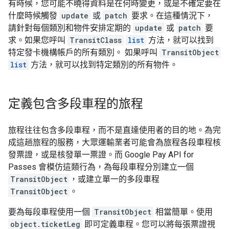
有時候，您可能不曉得資料是在何時變更，或是不確定要在
什麼時候觸發
update
或
patch
要求。在這種情況下，
請針對每個類別和物件安排定期的
update
或
patch
要
求。如果您呼叫
TransitClass
list
方法，就可以找到
特定發卡機構帳戶的所有類別。 如果呼叫
TransitObject
list
方法，就可以找到特定類別的所有物件。
定義包含多段車程的旅程
旅程往往包含多段車程，而不是直達使用者的目的地。為完
成這趟旅程的服務，大眾運輸業者可能會為旅程各段車程核
發票證，或是核發單一票證。而 Google Pay API for
Passes 會模仿這類行為，為每段車程分別建立一個
TransitObject
，或建立單一的多段車程
TransitObject
。
要為每段車程使用一個
TransitObject
相當簡單。使用
object.ticketLeg
即可定義車程。您可以將每張票證視