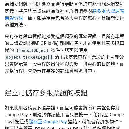
為獨立個體，個別建立並進行更新。但您可能也想透過某種
定義，將這些票證歸納為群組。詳情請參閱
將多張大眾運輸
票證分組
一節。如要定義包含多段車程的旅程，建議您使用
這種方法。
只有在每段車程都能接受這個類型的匯總票證，且所有車程
的票證資訊 (例如 QR 圖碼) 都相同時，才能使用具有多段車
程的
TransitObject
物件。您可以使用
object.ticketLegs[]
清單來定義車程。票證的卡片部分
只會顯示第一段車程的出發地與最後一段車程的目的地，而
完整行程則會顯示在票證的詳細資料區段中。
建立可儲存多張票證的按鈕
如果使用者購買多張票證，而且可能會將所有票證儲存到
Google Pay，則建議你讓使用者只要按一下 [儲存至 Google
Pay] 按鈕或
儲存至 Google Pay
連結，就能儲存許多物件。
您可以在簽署 JSON Web Token (JWT) 時定義多個物件或