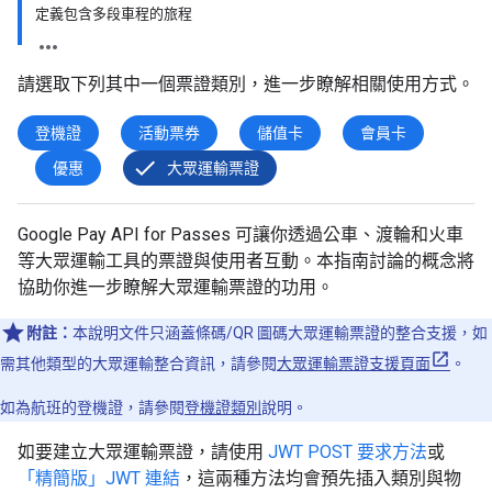
定義包含多段車程的旅程
請選取下列其中一個票證類別，進一步瞭解相關使用方式。
登機證
活動票券
儲值卡
會員卡
優惠
大眾運輸票證
Google Pay API for Passes 可讓你透過公車、渡輪和火車
等大眾運輸工具的票證與使用者互動。本指南討論的概念將
協助你進一步瞭解大眾運輸票證的功用。
附註：
本說明文件只涵蓋條碼/QR 圖碼大眾運輸票證的整合支援，如
需其他類型的大眾運輸整合資訊，請參閱
大眾運輸票證支援頁面
。
如為航班的登機證，請參閱
登機證類別
說明。
如要建立大眾運輸票證，請使用
JWT POST 要求方法
或
「精簡版」JWT 連結
，這兩種方法均會預先插入類別與物