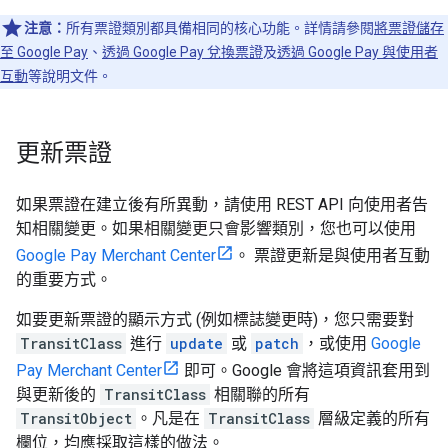
注意：
所有票證類別都具備相同的核心功能。詳情請參閱
將票證儲存
至 Google Pay
、
透過 Google Pay 兌換票證
及
透過 Google Pay 與使用者
互動
等說明文件。
更新票證
如果票證在建立後有所異動，請使用 REST API 向使用者告
知相關變更。如果相關變更只會影響類別，您也可以使用
Google Pay Merchant Center
。 票證更新是與使用者互動
的重要方式。
如要更新票證的顯示方式 (例如標誌變更時)，您只需要對
TransitClass
進行
update
或
patch
，或使用
Google
Pay Merchant Center
即可。Google 會將這項資訊套用到
與更新後的
TransitClass
相關聯的所有
TransitObject
。凡是在
TransitClass
層級定義的所有
欄位，均應採取這樣的做法。