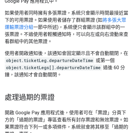
Google Pay 應用程式中。
如果使用者同時擁有多張票證，系統只會顯示時間最接近當
下的可用票證。如果使用者儲存了群組票證 (如
將多張大眾
運輸票證分組
一節中所述)，系統便只會顯示該群組中的一
張票證。不過使用者輕觸通知時，可以向左或向右滑動來查
看群組中的其他票證。
使用者開啟通知後，該通知會固定顯示且不會自動關閉，在
object.ticketLeg.departureDateTime
或第一個
object.ticketLegs[].departureDateTime
過後 60 分
鐘，該通知才會自動關閉。
處理過期的票證
開啟 Google Pay 應用程式後，使用者可在「票證」分頁下
方的「過期的票證」專區查看所有封存票證和無效票證。如
果票證符合下列一或多項條件，系統就會將其移至「過期的