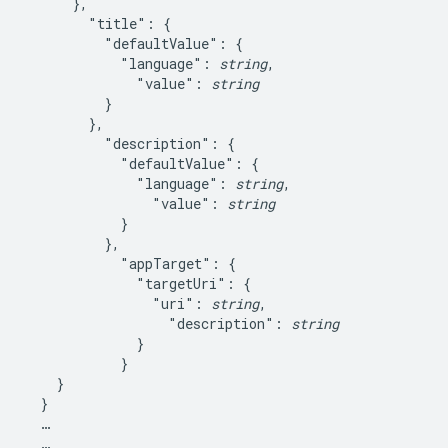
      },

        "title": {

          "defaultValue": {

            "language": 
string
,

              "value": 
string
          }

        },

          "description": {

            "defaultValue": {

              "language": 
string
,

                "value": 
string
            }

          },

            "appTarget": {

              "targetUri": {

                "uri": 
string
,

                  "description": 
string
              }

            }

    }

  }

  …

  …
