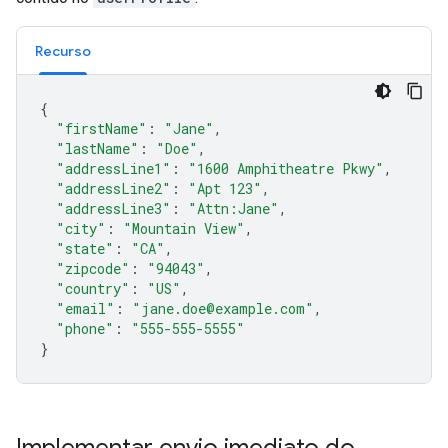
Recurso
{
"firstName"
:
"Jane"
,
"lastName"
:
"Doe"
,
"addressLine1"
:
"1600 Amphitheatre Pkwy"
,
"addressLine2"
:
"Apt 123"
,
"addressLine3"
:
"Attn:Jane"
,
"city"
:
"Mountain View"
,
"state"
:
"CA"
,
"zipcode"
:
"94043"
,
"country"
:
"US"
,
"email"
:
"jane.doe@example.com"
,
"phone"
:
"555-555-5555"
}