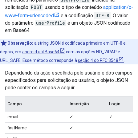
solicitação
POST
usando o tipo de conteúdo
application/x-
www-form-urlencoded
e a codificação
UTF-8
. O valor
do parâmetro
userProfile
é um objeto JSON codificado
em Base64.
Observação:
a string JSON é codificada primeiro em UTF-8 e,
depois, em
android.util.Base64
com as opções NO_WRAP e
URL_SAFE. Esse método corresponde à
seção 4 do RFC 3548
.
Dependendo da ação escolhida pelo usuário e dos campos
especificados para solicitação ao usuário, o objeto JSON
pode conter os campos a seguir.
Campo
Inscrição
Login
email
✓
✓
firstName
✓