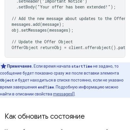
  .setHeader("Important Notice")

  .setBody("Your offer has been extended!");

// Add the new message about updates to the Offer O
messages.add(message);

obj.setMessages(messages);

// Update the Offer Object

OfferObject returnObj = client.offerobject().patc
Примечание.
Если время начала
startTime
не задано, то
сообщение будет показано сразу же после вставки элемента
Object
и будет находиться в списке постоянно, если не указано
время завершения
endTime
. Подробную информацию можно
найти в описании свойства
messages[]
.
Как обновить состояние