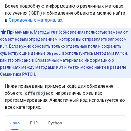
Более подробную информацию о различных методах
получения (
GET
) и обновления объектов можно найти
в
Справочных материалах
.
Примечание.
Методы
PUT
(обновления) полностью заменяют
объект новым определением, которое вы отправляете запросом
PUT
. Если нужно обновить только отдельные поля и сохранить
существующие данные
Object
, воспользуйтесь методами
PATCH
,
как это описано в
Справочных материалах
. Информацию о
различиях между методами
PUT
и
PATCH
можно найти в разделе
Семантика PATCH
.
Ниже приведены примеры кода для обновления
объекта
offerObject
на различных языках
программирования. Аналогичный код используется во
всех категориях.
Java
PHP
Python