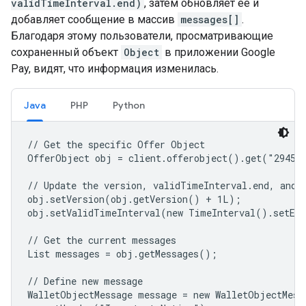
validTimeInterval.end)
, затем обновляет ее и
добавляет сообщение в массив
messages[]
.
Благодаря этому пользователи, просматривающие
сохраненный объект
Object
в приложении Google
Pay, видят, что информация изменилась.
Java
PHP
Python
// Get the specific Offer Object

OfferObject obj = client.offerobject().get("294548
// Update the version, validTimeInterval.end, and a
obj.setVersion(obj.getVersion() + 1L);

obj.setValidTimeInterval(new TimeInterval().setEnd
// Get the current messages

List
 messages = obj.getMessages();

// Define new message

WalletObjectMessage message = new WalletObjectMessa