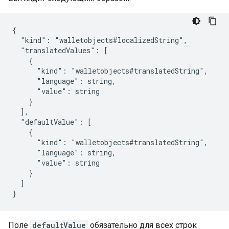
{

  "kind": "walletobjects#localizedString",

  "translatedValues": [

    {

      "kind": "walletobjects#translatedString",

      "language": string,

      "value": string

    }

  ],

  "defaultValue": [

    {

      "kind": "walletobjects#translatedString",

      "language": string,

      "value": string

    }

  ]

}
Поле
defaultValue
обязательно для всех строк