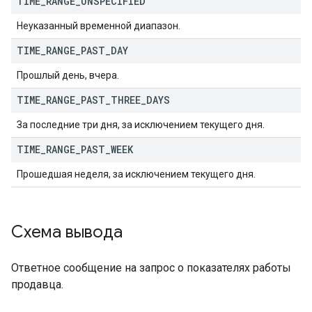
TIME
_
RANGE
_
UNSPECIFIED
Неуказанный временной диапазон.
TIME
_
RANGE
_
PAST
_
DAY
Прошлый день, вчера.
TIME
_
RANGE
_
PAST
_
THREE
_
DAYS
За последние три дня, за исключением текущего дня.
TIME
_
RANGE
_
PAST
_
WEEK
Прошедшая неделя, за исключением текущего дня.
Схема вывода
Ответное сообщение на запрос о показателях работы
продавца.