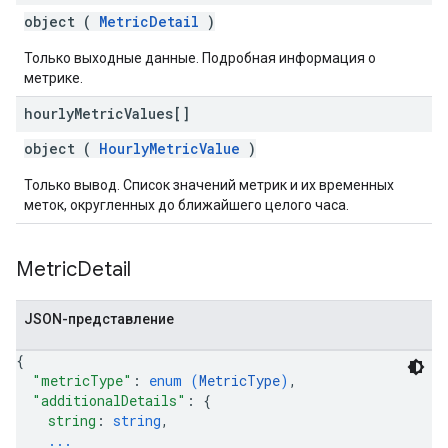
object (
MetricDetail
)
Только выходные данные. Подробная информация о
метрике.
hourly
Metric
Values[]
object (
HourlyMetricValue
)
Только вывод. Список значений метрик и их временных
меток, округленных до ближайшего целого часа.
Metric
Detail
JSON-представление
{
"metricType"
: 
enum (
MetricType
)
,
"additionalDetails"
: 
{
string
: 
string
,
...