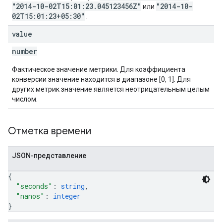
"2014-10-02T15:01:23.045123456Z"
"2014-10-
или
02T15:01:23+05:30"
.
value
number
Фактическое значение метрики. Для коэффициента
конверсии значение находится в диапазоне [0, 1]. Для
других метрик значение является неотрицательным целым
числом.
Отметка времени
JSON-представление
{
"seconds"
: 
string
,
"nanos"
: 
integer
}