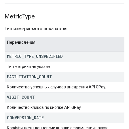
Metric
Type
Тип измеряемого показателя.
Перечисления
METRIC
_
TYPE
_
UNSPECIFIED
Тип метрики не указан.
FACILITATION
_
COUNT
Количество успешных случаев внедрения API GPay.
VISIT
_
COUNT
Количество кликов по кнопке API GPay.
CONVERSION
_
RATE
Коэффициент конверсии кнопки оформления заказа