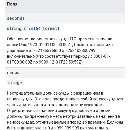
Поля
seconds
string (
int64
format)
Обозначает количество секунд UTC-времени с начала
эпохи Unix 1970-01-01T00:00:00Z. Должно находиться в
диапазоне от -62135596800 до 253402300799
включительно (что соответствует периоду с 0001-01-
01T00:00:00Z по 9999-12-31T23:59:59Z).
nanos
integer
Неотрицательные доли секунды с разрешением в
наносекунды. Это поле представляет собой наносекундную
часть длительности, а не альтернативу секундам.
Отрицательные значения секунд с дробными долями
должны по-прежнему иметь неотрицательные значения в
наносекундах, отсчитываемые вперед во времени. Должны
быть в диапазоне от 0 до 999 999 999 включительно.