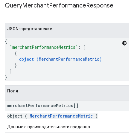
Query
Merchant
Performance
Response
JSON-представление
{
"merchantPerformanceMetrics"
: 
[
{
object (
MerchantPerformanceMetric
)
}
]
}
Поля
merchant
Performance
Metrics[]
object (
MerchantPerformanceMetric
)
Данные о производительности продавца.