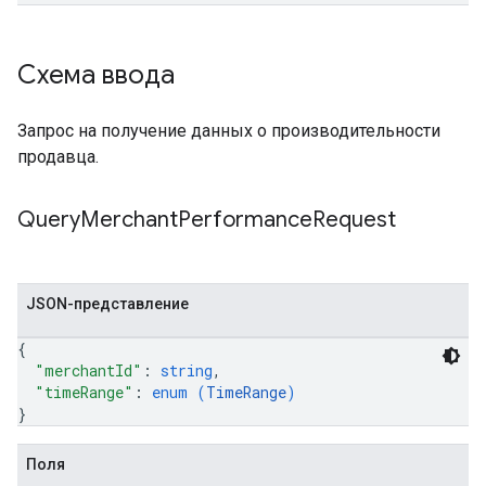
Схема ввода
Запрос на получение данных о производительности
продавца.
Query
Merchant
Performance
Request
JSON-представление
{
"merchantId"
: 
string
,
"timeRange"
: 
enum (
TimeRange
)
}
Поля