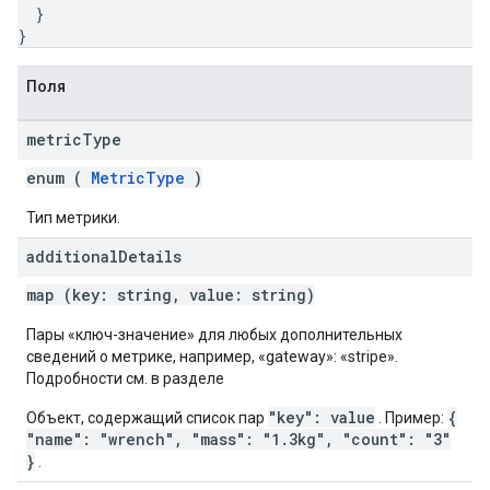
}
}
Поля
metric
Type
enum (
MetricType
)
Тип метрики.
additional
Details
map (key: string, value: string)
Пары «ключ-значение» для любых дополнительных
сведений о метрике, например, «gateway»: «stripe».
Подробности см. в разделе
"key": value
{
Объект, содержащий список пар
. Пример:
"name": "wrench", "mass": "1.3kg", "count": "3"
}
.