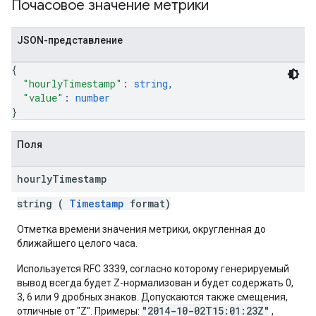
Почасовое значение метрики
JSON-представление
{
"hourlyTimestamp"
: 
string
,
"value"
: 
number
}
Поля
hourly
Timestamp
string (
Timestamp
format)
Отметка времени значения метрики, округленная до
ближайшего целого часа.
Используется RFC 3339, согласно которому генерируемый
вывод всегда будет Z-нормализован и будет содержать 0,
3, 6 или 9 дробных знаков. Допускаются также смещения,
"2014-10-02T15:01:23Z"
отличные от "Z". Примеры:
,