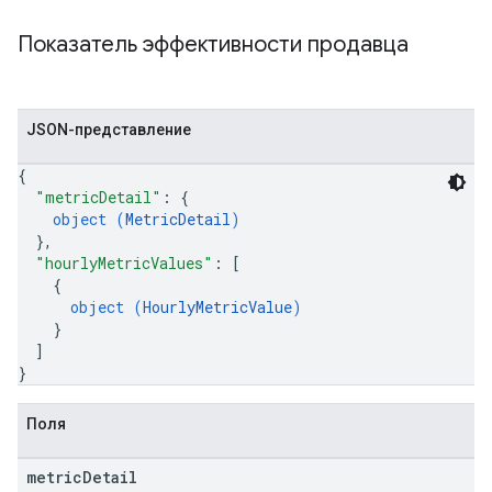
Показатель эффективности продавца
JSON-представление
{
"metricDetail"
: 
{
object (
MetricDetail
)
}
,
"hourlyMetricValues"
: 
[
{
object (
HourlyMetricValue
)
}
]
}
Поля
metric
Detail