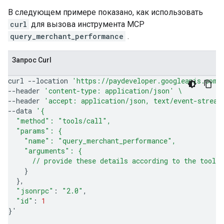
В следующем примере показано, как использовать
curl
для вызова инструмента MCP
query_merchant_performance
.
Запрос Curl
curl
--location
'https://paydeveloper.googleapis.com/
--header
'content-type: application/json'
\
--header
'accept: application/json, text/event-stream
--data
'{
  "method": "tools/call",
  "params": {
    "name": "query_merchant_performance",
    "arguments": {
      // provide these details according to the tool'
}
}
"jsonrpc"
:
"2.0"
"id"
:
1
}
'