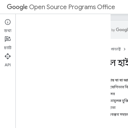
Open Source Programs Office
তথ্য
ওপেন সোর্স প্রোগ্রাম অফিস
চ্যাট
হোম
প্রোডাক্ট
মুক্তিপ্রাপ্ত প্রকল্প
আমরা যে সংস্থাগুলিকে সমর্থন করি
গুগল হাই
বিকাশকারী প্ল্যাটফর্ম সফ্টওয়্যার লাইসেন্স
API
গুগল সামার অফ কোড
গুগল কোড-ইন
এই পৃষ্ঠায় যা যা 
1. প্রতিযোগিতার 
2. স্পনসর
3. বাধ্যতামূলক চুক্ত
4. যোগ্যতা
5. বিষয়বস্তুর সময