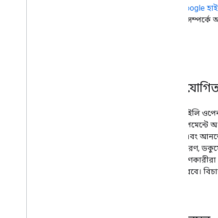
প্রথম
Google হাই
উদ্যোগ সম্পর্কে 
1
.
প্রতিযোগি
গুগল হাইলি ওপেন 
ডেভেলপমেন্টে অং
করতে এবং আনতে সাহ
স্থানীয়করণ, ডকুম
অংশগ্রহণকারীরা স
কাজ করবে। বিচারক
হবে।