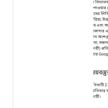
মাধ্যমিক বিদ্যাল
পুরস্কার পাওয়
সাথে বয়সের লিখিত
ইরান, সিরিয়া, উত্ত
উন্মুক্ত নয় এবং 
ইন্টার্ন, ঠিকাদা
বা যেকোন অংশগ্র
(পিতামাতা, সন্তা
বসবাসকারী) প্রত
বিনামূল্যের Goo
5
.
বিষয়বস্
প্রতিযোগিতাটি 27 
("প্রতিযোগিতার স
আপনি দায়ী।