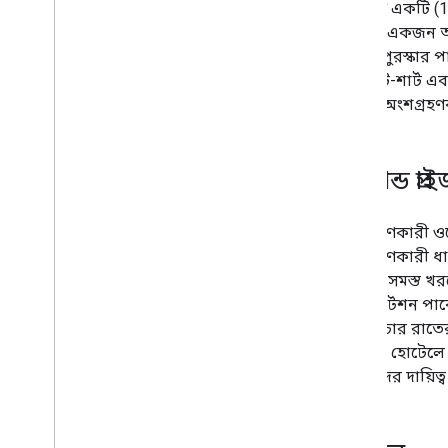
কমপক্ষে একটি (1) 
ডলার)। একজন অংশগ
ডলার) পুরস্কার 
একটি টি-শার্ট এব
কোনো অংশগ্রহণকারীর
9
.
গ্র্যান্ড প
অংশগ্রহণকারী ওপেন
অংশগ্রহণকারী ধারা
দফতরে সমস্ত খরচের
ট্রান্সপোর্টেশ
পাবেন, চার রাতে
হোটেলে হোটেলে থা
বিজয়ীদের দায়িত্ব