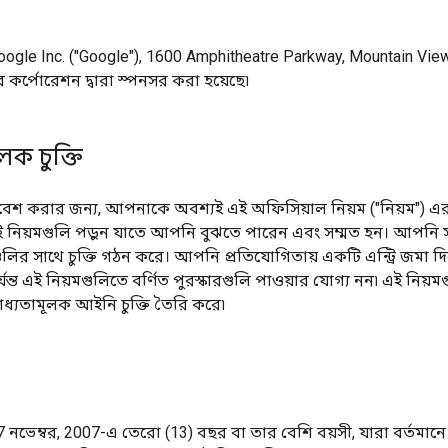
ogle Inc. ("Google"), 1600 Amphitheatre Parkway, Mountain View,
 কর্পোরেশন দ্বারা স্পনসর করা হয়েছে৷
লক চুক্তি
্রবেশ করার জন্য, আপনাকে অবশ্যই এই অফিসিয়াল নিয়ম ("নিয়ম") এ
 নিয়মগুলি পড়ুন যাতে আপনি বুঝতে পারেন এবং সম্মত হন। আপনি সম্
গুলির সাথে চুক্তি গঠন করে। আপনি প্রতিযোগিতায় একটি এন্ট্রি জমা
র্যন্ত এই নিয়মগুলিতে বর্ণিত পুরস্কারগুলি পাওয়ার যোগ্য নন৷ এই নিয
াধ্যতামূলক আইনি চুক্তি তৈরি করে৷
 নভেম্বর, 2007-এ তেরো (13) বছর বা তার বেশি বয়সী, যারা বর্তমানে একট