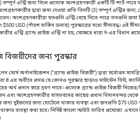
সম্পূর্ণ এন্ট্রি জমা দিলে প্রত্যেক অংশগ্রহণকারী একটি টি-শার্ট পাবে
্রহণকারীর দ্বারা জমা দেওয়া প্রতি তিনটি (3) সম্পূর্ণ এন্ট্রির জন্
পাবেন। অংশগ্রহণকারীরা যতগুলি এন্ট্রি বেছে নিতে পারে ততগুলি জমা 
ং $500 USD (পাঁচশ মার্কিন ডলার) পুরস্কারের মধ্যে সীমাবদ্ধ। এই সীম
 এন্ট্রি গ্র্যান্ড প্রাইজ এন্ট্রি না হয়, সেক্ষেত্রে ধারা 9-এর বিধান প্র
্রাইজ বিজয়ীদের জন্য পুরস্কার
 সোর্স অর্গানাইজেশন ("গ্র্যান্ড প্রাইজ বিজয়ী") দ্বারা সর্বোত্তম সামগ
 8 এর অধীনে প্রদত্ত যে কোনও পুরস্কার ছাড়াও মাউন্টেন ভিউ, ক্যালিফোর
 অর্থ প্রদান করে ভ্রমণ পাবে। প্রত্যেক গ্র্যান্ড প্রাইজ বিজয়ী নিজে
ন পাবেন এবং অংশগ্রহণকারীর বাসভবনের কাছের প্রধান বিমানবন্দর
র জন্য দুইজনের জন্য হোটেলে থাকার ব্যবস্থা এবং জনপ্রতি $75 USD 
কার ব্যবস্থা করা হবে। নির্দিষ্ট কালো আউট তারিখ প্রযোজ্য. এখানে উল্
।