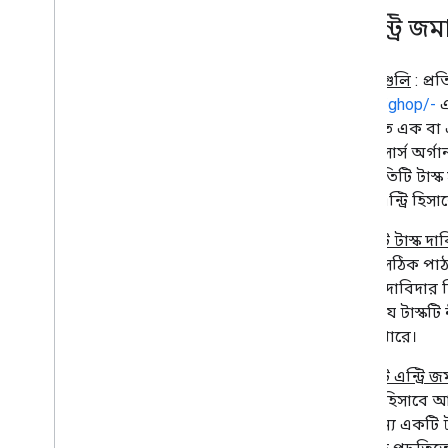
6
.
এন্ট্রি জম
ক
কাজগুলি
: প্র
source/ghop/-
এ
সম্পর্কিত এক বা এ
ওপেন সোর্স অর্গা
যায়। প্রতিটি টাস
সম্পূর্ণ এন্ট্রি 
খ.
একটি টাস্ক দা
হিসাবে সঠিক পাঠ্য
উপযুক্ত দাবিদার
যদি না যে টাস্কট
করতে পারে।
গ.
একটি এন্ট্রি জ
সংযুক্তি হিসাব
জন্য অন্য একটি 