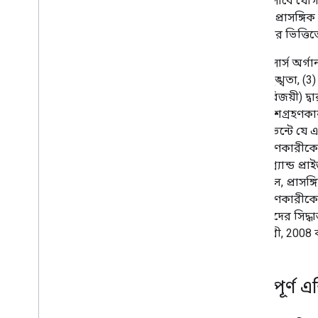
এন্ট্রি হিসাবে যো
Google প্রাসঙ্গিক 
বিবেচনার ভিত্তিতে 
ওপেন সোর্স অর্গান
পুঙ্খানুপুঙ্খতা, 
প্রাইজ বিজয়ী) দ্
করা অংশগ্রহণকারী
হবে। ইভেন্টে যে এ
অংশগ্রহণকারীকে ত
তাদের গ্র্যান্ড প
হয়ে গেলে, প্রাসঙ
অংশগ্রহণকারীকে গ্
বিচারকদের সিদ্ধা
ফেব্রুয়ারী, 200
8
.
সম্পূর্ণ এন