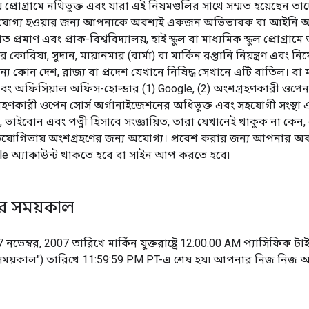
য় প্রোগ্রামে নথিভুক্ত এবং যারা এই নিয়মগুলির সাথে সম্মত হয়েছেন ত
ার যোগ্য হওয়ার জন্য আপনাকে অবশ্যই একজন অভিভাবক বা আইনি অভ
 প্রমাণ এবং প্রাক-বিশ্ববিদ্যালয়, হাই স্কুল বা মাধ্যমিক স্কুল প্রোগ্রা
র কোরিয়া, সুদান, মায়ানমার (বার্মা) বা মার্কিন রপ্তানি নিয়ন্ত্রণ এবং নিষে
অন্য কোন দেশ, রাজ্য বা প্রদেশ যেখানে নিষিদ্ধ সেখানে এটি বাতিল। বা মার্
র এবং অফিসিয়াল অফিস-হোল্ডার (1) Google, (2) অংশগ্রহণকারী ওপেন 
হণকারী ওপেন সোর্স অর্গানাইজেশনের অধিভুক্ত এবং সহযোগী সংস্থা এ
ন, ভাইবোন এবং পত্নী হিসাবে সংজ্ঞায়িত, তারা যেখানেই থাকুক না ক
িযোগিতায় অংশগ্রহণের জন্য অযোগ্য। প্রবেশ করার জন্য আপনার অবশ
gle অ্যাকাউন্ট থাকতে হবে বা সাইন আপ করতে হবে৷
তুর সময়কাল
নভেম্বর, 2007 তারিখে মার্কিন যুক্তরাষ্ট্রে 12:00:00 AM প্যাসিফিক টা
ময়কাল") তারিখে 11:59:59 PM PT-এ শেষ হয়৷ আপনার নিজ নিজ অবস্থান