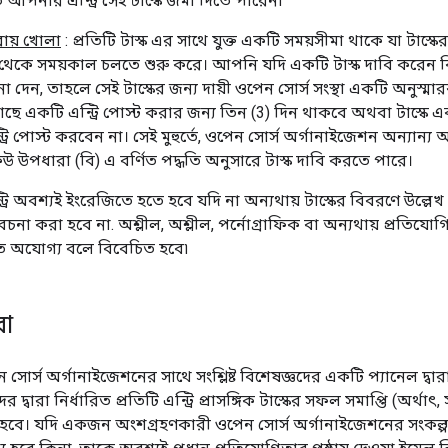
ে আপনার এন্ট্রি সেই টাস্কে জমা দিতে পারেন৷
রায় খোলা
: প্রতিটি টাস্ক এর সাথে যুক্ত একটি সময়সীমা থাকে যা টাস
কে সময়কাল চলতে শুরু করে। আপনি যদি একটি টাস্ক দাবি করেন কিন্তু 
 না দেন, তাহলে সেই টাস্কের জন্য দায়ী ওপেন সোর্স সংস্থা একটি অনুস
 একটি এন্ট্রি পোস্ট করার জন্য তিন (3) দিন থাকবে অথবা টাস্কে একট
ি পোস্ট করবেন না। সেই মুহুর্তে, ওপেন সোর্স অর্গানাইজেশন অন্যান্য অ
েউ উপধারা (বি) এ বর্ণিত পদ্ধতি অনুসারে টাস্ক দাবি করতে পারে।
্ট্রি অবশ্যই ইংরেজিতে হতে হবে যদি না অন্যথায় টাস্কের বিবরণে উল্লেখ
বিবেচনা করা হবে না. অশ্লীল, অশ্লীল, পর্নোগ্রাফিক বা অন্যথায় প্রতিযোগ
তে অযোগ্য বলে বিবেচিত হবে৷
রা
েন সোর্স অর্গানাইজেশনের সাথে সংশ্লিষ্ট বিশেষজ্ঞদের একটি প্যানেল দ্বারা
্বারা নির্ধারিত প্রতিটি এন্ট্রি প্রাসঙ্গিক টাস্কের সফল সমাপ্তি (অর্থাৎ
ণ্য হবে। যদি একজন অংশগ্রহণকারী ওপেন সোর্স অর্গানাইজেশনের সংকল্পকে 