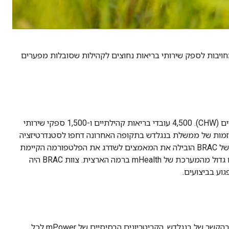
חויבות לספק שירותי בריאות נחוצים לקהילות שסובלות מפערים
מערכת mHealth הנוכחית של BRAC בבנגלדש היא אחת מהפריסות הגדולות ביותר בעולם של mHealth שמבוסס על עובדי בריאות קהילתיים (CHW). 4,500 עובדי בריאות קהילתיים ו-1,500 ספקי שירותי
טבים ב-64 מחוזות וב-540 מיליון נקודות נתונים של שירותים. יוזמות של ממשלת בנגלדש בתקופה האחרונה דחפו לסטנדרטיזציה
של מערכות מידע רפואי כדי ליצור מעקב לאורך זמן ולשפר את איכות הטיפול של האזרחים. תוכנית הבריאות, התזונה והאוכלוסייה (HNPP) של BRAC הובילה את המאמצים לשדרג את הפלטפורמה הקיימת
למערכת שתואמת ל-FHIR. האתגר העיקרי בפרויקט הזה היה לבצע אופטימיזציה של הביצועים של אפליקציית FHIR כדי לטפל בנפח נתונים גדול מהמערכת של mHealth ברמה הארצית. צוות BRAC היה
זוהו פרמטרים לאופטימיזציה של הביצועים, כולל זמני טעינה ממוצעים לדיירים, למטופלים ולשירותים, וחלוקה לדפים של רשימות מטופלים. בהקשר של בנגלדש, הקריטריונים הבסיסיים של mPower לכל