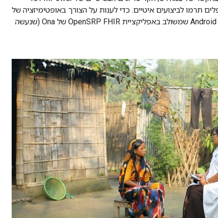
טופלים בנפח גבוה יותר של מטופלים תרמו לביצועים איטיים. כדי לענות על הצורך באופטימיזציה של
הביצועים בקנה מידה רחב, צוות mPower עבד בשיתוף פעולה הדוק עם צוותי Open Health Stack ו-Ona כדי לפתח שיפורים ב-Android FHIR SDK שמשולב באפליקציית OpenSRP FHIR של Ona (שנעשה