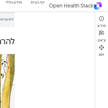
דף הבית
מידע כללי
Open Health Stack
‫Google משתמשת בטכנולוגיית AI כדי לתרגם תוכן לשפה המועדפת עליך. בתרגומים כאלו עשויות להיות שגיאות.
מידע
אופטימיזציה של הביצועים להרחבת אפ
צ'אט
API