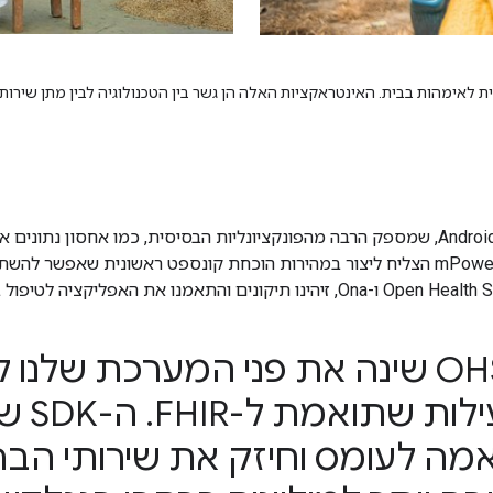
י mHealth ומעניקים ייעוץ מותאם אישית לאימהות בבית. האינטראקציות האלה הן גשר בין הטכנולו
פלטפורמת OpenSRP שנבנתה על OHS וקהילת OpenSRP, צוות mPower הצליח ליצור במהירות הוכח
ה לעומס וחיזק את שירותי הברי