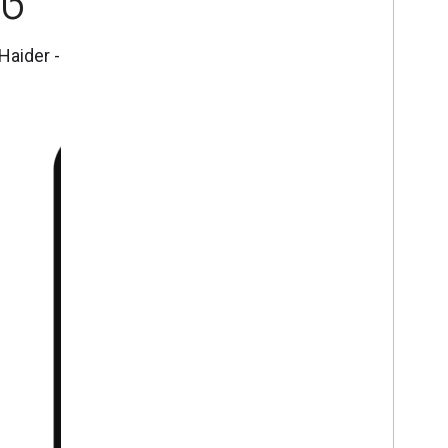
טו
- Zaki Haider, מנהל חדשנות ראשי, mPower Social Enterprises Ltd, בנגלדש