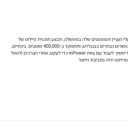
BRA, בתמיכת בעלי העניין והמממנים שלה בממשלה, תבצע תוכנית פיילוט של
האפליקציה המבוססת על FHIR באזורים נבחרים בבנגלדש, ותתמקד ב-400,000 מוטבים. בינתיים,
צוות Google Open Health Stack ימשיך לעבוד עם צוות mPower כדי לעקוב אחרי הצרכים ולטפל
רויקט יהיה בסביבת הייצור.