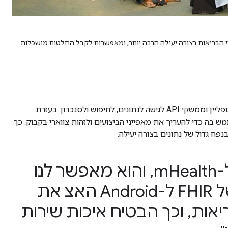
גיה לבין מתן שירותי הבריאות בצורה יעילה הרבה יותר, ומאפשרות לקבל החלטות מושכלות
אפליקציית OpenSRP FHIR של Ona נוצרה באמצעות Android FHIR SDK, שמספק הרבה מהפונקציונליות הבסיסית, כמו אחסון נתונים אופליין וממשקי API לגישה לנתונים, לחיפוש ולסנכרון. בעזרת
ת קונספט ראשונית שאפשר להשתמש בה כדי להעריך את מאפייני הביצועים ולזהות צווארי בקבוק. כך
"השיתוף פעולה עם קהילת OHS שינה את פני המערכת שלנו ל-mHealth, והוא מאפשר לנו
לטפל בנפח נתונים עצום ביעילות שתואמת ל-FHIR. ה-SDK של FHIR ל-Android האצ את
אות, וכך הבטיח איכות שירות