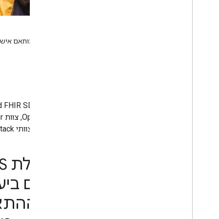
עובדי בריאות הקהילה מצוידים בכל
שמניבות תוצאות טובות יותר בתחום בריאות האם והילד.
איך OHS עזר
הצוות חסך זמן ומשאבים רבים. בעזרת עבודה הדוקה עם צוותי Open Health Stack ו-Ona, זיהינו תיקונים והתאמנו את האפליקציה לטיפול בנפח גדול של נתונים בצורה יעילה.
הפיתוח, שיפר את יכולת ההתאמ