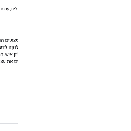
לא פרטי מטופלים אמיתיים. אפליקציית OpenSRP תורגמה לבנגלית, עם תהליכי עבודה רלוונטיים לתוכן
השפעה
לאחר השדרוג של התכונה ל-Android FHIR SDK, מדדי הביצועים השתפרו בממוצע פי
משקי בית ושירותים, פי 3.5 עבור חולים ופי 8 עבור חלוקה לדפים
של ניהול הנתונים ועומסי השיר
עכשיו ב-Android FHIR SDK, מדגימים את היכולת להת
מאוד.